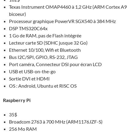
Texas Instrument OMAP4460 à 1,2 GHz (ARM Cortex A9
bicoeur)
Processeur graphique PowerVR SGX540 à 384 MHz
DSP TMS320C64x
1 Go de RAM, pas de Flash intégrée
Lecteur carte SD (SDHC jusque 32 Go)
Ethernet 10/100, Wifi et Bluetooth
Bus I2C/SPI, GPIO, RS-232, JTAG
Port caméra, Connecteur DSI pour écran LCD
USB et USB-on-the-go
Sortie DVI et HDMI
OS : Android, Ubuntu et RISC OS
Raspberry Pi
35$
Broadcom 2763 à 700 MHz (ARM1176JZF-S)
256 Mo RAM