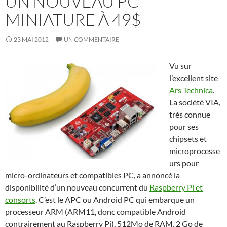
UN NOUVEAU PC
MINIATURE À 49$
23 MAI 2012
UN COMMENTAIRE
Vu sur
l’excellent site
Ars Technica
.
La société VIA,
très connue
pour ses
chipsets et
microprocesse
urs pour
micro-ordinateurs et compatibles PC, a annoncé la
disponibilité d’un nouveau concurrent du
Raspberry Pi et
consorts
. C’est le APC ou Android PC qui embarque un
processeur ARM (ARM11, donc compatible Android
contrairement au Raspberry Pi), 512Mo de RAM, 2 Go de