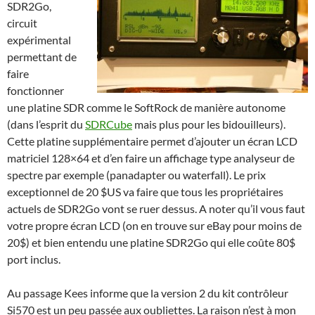
SDR2Go,
circuit
expérimental
permettant de
faire
fonctionner
une platine SDR comme le SoftRock de manière autonome
(dans l’esprit du
SDRCube
mais plus pour les bidouilleurs).
Cette platine supplémentaire permet d’ajouter un écran LCD
matriciel 128×64 et d’en faire un affichage type analyseur de
spectre par exemple (panadapter ou waterfall). Le prix
exceptionnel de 20 $US va faire que tous les propriétaires
actuels de SDR2Go vont se ruer dessus. A noter qu’il vous faut
votre propre écran LCD (on en trouve sur eBay pour moins de
20$) et bien entendu une platine SDR2Go qui elle coûte 80$
port inclus.
Au passage Kees informe que la version 2 du kit contrôleur
Si570 est un peu passée aux oubliettes. La raison n’est à mon