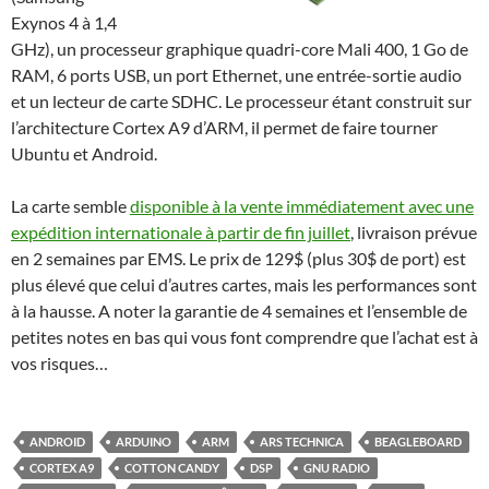
Exynos 4 à 1,4
GHz), un processeur graphique quadri-core Mali 400, 1 Go de
RAM, 6 ports USB, un port Ethernet, une entrée-sortie audio
et un lecteur de carte SDHC. Le processeur étant construit sur
l’architecture Cortex A9 d’ARM, il permet de faire tourner
Ubuntu et Android.
La carte semble
disponible à la vente immédiatement avec une
expédition internationale à partir de fin juillet
, livraison prévue
en 2 semaines par EMS. Le prix de 129$ (plus 30$ de port) est
plus élevé que celui d’autres cartes, mais les performances sont
à la hausse. A noter la garantie de 4 semaines et l’ensemble de
petites notes en bas qui vous font comprendre que l’achat est à
vos risques…
ANDROID
ARDUINO
ARM
ARS TECHNICA
BEAGLEBOARD
CORTEX A9
COTTON CANDY
DSP
GNU RADIO