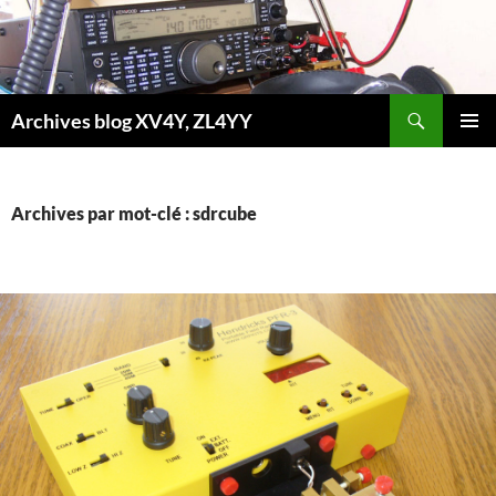
Aller
au
contenu
Recherche
Archives blog XV4Y, ZL4YY
MENU
PRINCI
Archives par mot-clé : sdrcube