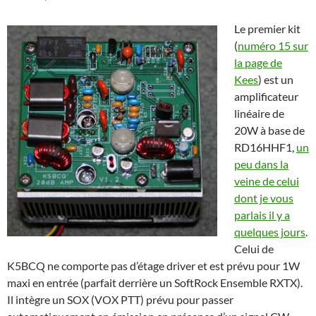
Le premier kit
(
numéro 15 sur
la page de
Kees
) est un
amplificateur
linéaire de
20W à base de
RD16HHF1,
un
peu dans la
veine de celui
dont je vous
parlais il y a
quelques jours
.
Celui de
K5BCQ ne comporte pas d’étage driver et est prévu pour 1W
maxi en entrée (parfait derrière un SoftRock Ensemble RXTX).
Il intègre un SOX (VOX PTT) prévu pour passer