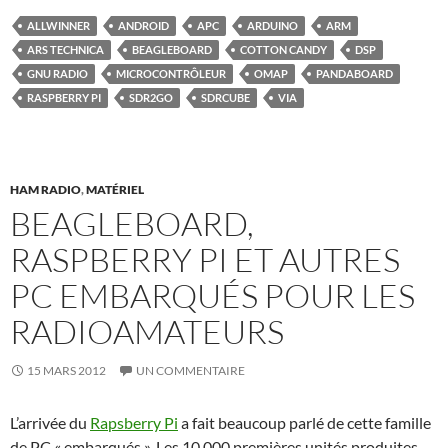
ALLWINNER
ANDROID
APC
ARDUINO
ARM
ARS TECHNICA
BEAGLEBOARD
COTTON CANDY
DSP
GNU RADIO
MICROCONTRÔLEUR
OMAP
PANDABOARD
RASPBERRY PI
SDR2GO
SDRCUBE
VIA
HAM RADIO
,
MATÉRIEL
BEAGLEBOARD,
RASPBERRY PI ET AUTRES
PC EMBARQUÉS POUR LES
RADIOAMATEURS
15 MARS 2012
UN COMMENTAIRE
L’arrivée du
Rapsberry Pi
a fait beaucoup parlé de cette famille
de PC « embarqués ». Les 10 000 premières unités produites