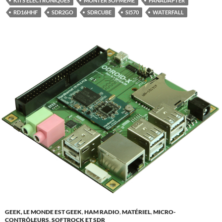
KITS ÉLÉCTRONIQUES
MONTER SOI-MÊME
PANADAPTER
RD16HHF
SDR2GO
SDRCUBE
SI570
WATERFALL
GEEK, LE MONDE EST GEEK
,
HAM RADIO
,
MATÉRIEL
,
MICRO-
CONTRÔLEURS
,
SOFTROCK ET SDR