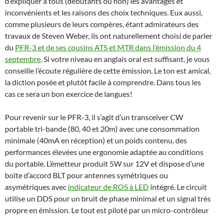
d’expliquer à tous (débutants ou non) les avantages et
inconvénients et les raisons des choix techniques. Eux aussi,
comme plusieurs de leurs compères, étant admirateurs des
travaux de Steven Weber, ils ont naturellement choisi de parler
du
PFR-3 et de ses cousins ATS et MTR dans l’émission du 4
septembre
. Si votre niveau en anglais oral est suffisant, je vous
conseille l’écoute régulière de cette émission. Le ton est amical,
la diction posée et plutôt facile à comprendre. Dans tous les
cas ce sera un bon exercice de langues!
Pour revenir sur le PFR-3, il s’agit d’un transceiver CW
portable tri-bande (80, 40 et 20m) avec une consommation
minimale (40mA en réception) et un poids contenu, des
performances élevées une ergonomie adaptée au conditions
du portable. L’émetteur produit 5W sur 12V et dispose d’une
boîte d’accord BLT pour antennes symétriques ou
asymétriques avec
indicateur de ROS à LED
intégré. Le circuit
utilise un DDS pour un bruit de phase minimal et un signal très
propre en émission. Le tout est piloté par un micro-contrôleur