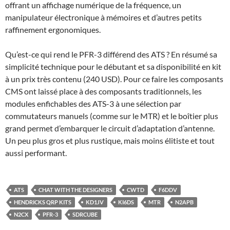
offrant un affichage numérique de la fréquence, un
manipulateur électronique à mémoires et d’autres petits
raffinement ergonomiques.
Qu’est-ce qui rend le PFR-3 différend des ATS ? En résumé sa
simplicité technique pour le débutant et sa disponibilité en kit
à un prix très contenu (240 USD). Pour ce faire les composants
CMS ont laissé place à des composants traditionnels, les
modules enfichables des ATS-3 à une sélection par
commutateurs manuels (comme sur le MTR) et le boîtier plus
grand permet d’embarquer le circuit d’adaptation d’antenne.
Un peu plus gros et plus rustique, mais moins élitiste et tout
aussi performant.
ATS
CHAT WITH THE DESIGNERS
CWTD
F6DDV
HENDRICKS QRP KITS
KD1JV
KI6DS
MTR
N2APB
N2CX
PFR-3
SDRCUBE