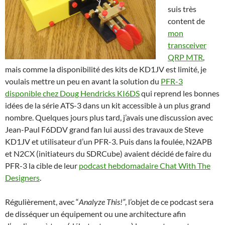
suis très
content de
mon
transceiver
QRP MTR
,
mais comme la disponibilité des kits de KD1JV est limité, je
voulais mettre un peu en avant la solution du
PFR-3
disponible chez Doug Hendricks KI6DS
qui reprend les bonnes
idées de la série ATS-3 dans un kit accessible à un plus grand
nombre. Quelques jours plus tard, j’avais une discussion avec
Jean-Paul F6DDV grand fan lui aussi des travaux de Steve
KD1JV et utilisateur d’un PFR-3. Puis dans la foulée, N2APB
et N2CX (initiateurs du SDRCube) avaient décidé de faire du
PFR-3 la cible de leur
podcast hebdomadaire Chat With The
Designers
.
Régulièrement, avec “
Analyze This!”
, l’objet de ce podcast sera
de disséquer un équipement ou une architecture afin