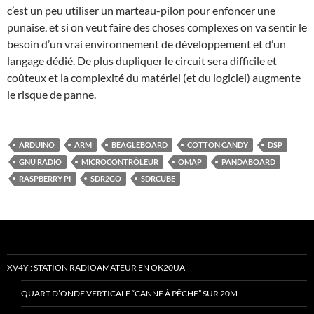
c’est un peu utiliser un marteau-pilon pour enfoncer une
punaise, et si on veut faire des choses complexes on va sentir le
besoin d’un vrai environnement de développement et d’un
langage dédié. De plus dupliquer le circuit sera difficile et
coûteux et la complexité du matériel (et du logiciel) augmente
le risque de panne.
ARDUINO
ARM
BEAGLEBOARD
COTTON CANDY
DSP
GNU RADIO
MICROCONTRÔLEUR
OMAP
PANDABOARD
RASPBERRY PI
SDR2GO
SDRCUBE
XV4Y : STATION RADIOAMATEUR EN OK20UA
QUART D’ONDE VERTICALE “CANNE À PÊCHE” SUR 20M