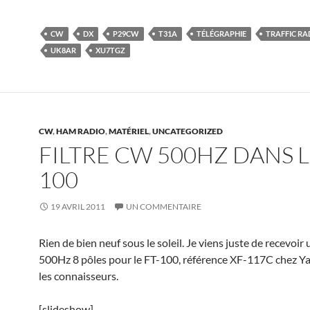
CW
DX
P29CW
T31A
TÉLÉGRAPHIE
TRAFFIC RA
UK8AR
XU7TGZ
CW
,
HAM RADIO
,
MATÉRIEL
,
UNCATEGORIZED
FILTRE CW 500HZ DANS L
100
19 AVRIL 2011
UN COMMENTAIRE
Rien de bien neuf sous le soleil. Je viens juste de recevoir u
500Hz 8 pôles pour le FT-100, référence XF-117C chez Y
les connaisseurs.
[slideshow]