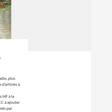
…
adio, plus
 d’articles à
s HF à la
CC à ajouter
més par