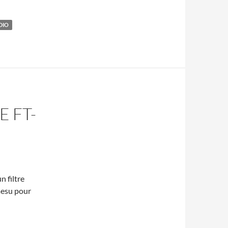
DIO
E FT-
n filtre
aesu pour