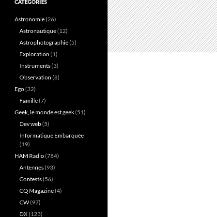
CATÉGORIES
Astronomie
(26)
Astronautique
(12)
Astrophotographie
(5)
Exploration
(1)
Instruments
(3)
Observation
(8)
Ego
(32)
Famille
(7)
Geek, le monde est geek
(51)
Dev web
(5)
Informatique Embarquée
(19)
HAM Radio
(784)
Antennes
(93)
Contests
(56)
CQ Magazine
(4)
CW
(97)
DX
(123)