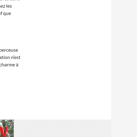
hez les
uf que
 perceuse
tion n’est
u charme à