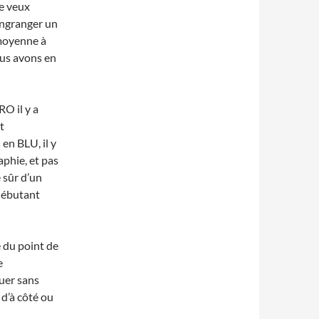
je veux
engranger un
moyenne à
ous avons en
O il y a
st
en BLU, il y
phie, et pas
e sûr d’un
débutant
e du point de
e
quer sans
 d’à côté ou