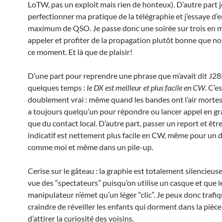
LoTW, pas un exploit mais rien de honteux). D’autre part 
perfectionner ma pratique de la télégraphie et j’essaye d’
maximum de QSO. Je passe donc une soirée sur trois en 
appeler et profiter de la propagation plutôt bonne que n
ce moment. Et là que de plaisir!
D’une part pour reprendre une phrase que m’avait dit J28R
quelques temps :
le DX est meilleur et plus facile en CW
. C’e
doublement vrai : même quand les bandes ont l’air mortes 
a toujours quelqu’un pour répondre ou lancer appel en gra
que du contact local. D’autre part, passer un report et êtr
indicatif est nettement plus facile en CW, même pour un 
comme moi et même dans un pile-up.
Cerise sur le gâteau : la graphie est totalement silencieus
vue des “spectateurs” puisqu’on utilise un casque et que l
manipulateur n’émet qu’un léger “clic”. Je peux donc trafi
craindre de réveiller les enfants qui dorment dans la pièce
d’attirer la curiosité des voisins.