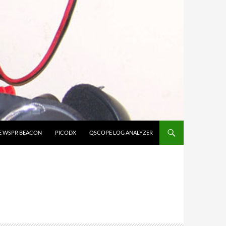
E WSPR BEACON
PICODX
QSCOPE LOG ANALYZER