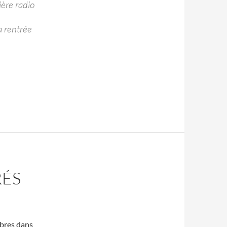
ière radio
a rentrée
RÉS
lèbres dans