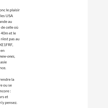
nc le plaisir
 les USA
bande au
 de celle où
 40m et le
n’est pas au
 XE1FRF,
en
new-ones
,
asie
nce.
rendre la
re ou se
ncore :
urs et
n’y pensez.