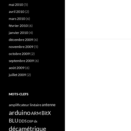
mai 2010
(5)
avril 2010
(2)
mars 2010
(6)
février 2010
(6)
janvier 2010
(4)
décembre 2009
(6)
novembre 2009
(5)
octobre 2009
(2)
septembre 2009
(6)
août 2009
(6)
juillet 2009
(2)
MOTS-CLEFS
antenne
amplificateur linéaire
arduino
BitX
ARM
BLU
DDS
DSP
dx
décamétrique