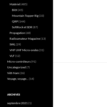
Matériel
(485)
BitX
(45)
Mountain Topper Rig
(33)
QRP
(144)
SoftRock et SDR
(87)
Propagation
(68)
Radioamateur Magazine
(13)
SWL
(29)
VHF UHF Micro-ondes
(31)
VLF
(12)
Micro-contrôleurs
(91)
Uncategorized
(7)
Viêt-Nam
(26)
Voyage, voyage…
(14)
ARCHIVES
septembre 2021
(1)