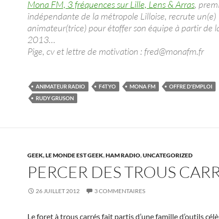
Mona FM, 3 fréquences sur Lille, Lens & Arras
, prem
indépendante de la métropole Lilloise, recrute un(e)
animateur(trice) pour étoffer son équipe à partir de l
2013…
Pige, cv et lettre de motivation : fred@monafm.fr
ANIMATEUR RADIO
F4TYO
MONA FM
OFFRE D'EMPLOI
RUDY GRUSON
GEEK, LE MONDE EST GEEK
,
HAM RADIO
,
UNCATEGORIZED
PERCER DES TROUS CAR
26 JUILLET 2012
3 COMMENTAIRES
Le foret à trous carrés fait partis d’une famille d’outils cé