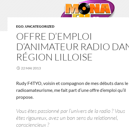
EGO
,
UNCATEGORIZED
OFFRE D’EMPLOI
D’ANIMATEUR RADIO DAN
RÉGION LILLOISE
22 MAI 2013
Rudy F4TYO, voisin et compagnon de mes débuts dans le
radioamateurisme, me fait part d’une offre d’emploi qu’il
propose.
Vous êtes passionné par l’univers de la radio ? Vous
êtes rigoureux, avez un bon sens du relationnel,
consciencieux ?