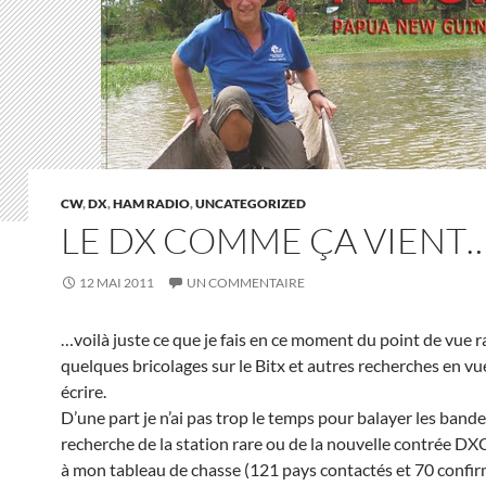
CW
,
DX
,
HAM RADIO
,
UNCATEGORIZED
LE DX COMME ÇA VIENT
12 MAI 2011
UN COMMENTAIRE
…voilà juste ce que je fais en ce moment du point de vue r
quelques bricolages sur le Bitx et autres recherches en vue
écrire.
D’une part je n’ai pas trop le temps pour balayer les bande
recherche de la station rare ou de la nouvelle contrée DX
à mon tableau de chasse (121 pays contactés et 70 confir