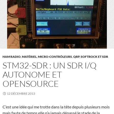
HAM RADIO
,
MATÉRIEL
,
MICRO-CONTRÔLEURS
,
QRP
,
SOFTROCK ET SDR
STM32-SDR : UN SDR I/Q
AUTONOME ET
OPENSOURCE
12 DÉCEMBRE 2013
C’est une idée qui me trotte dans la tête depuis plusieurs mois
mais faute de temps elle n’a jamais dépassé le stade de la