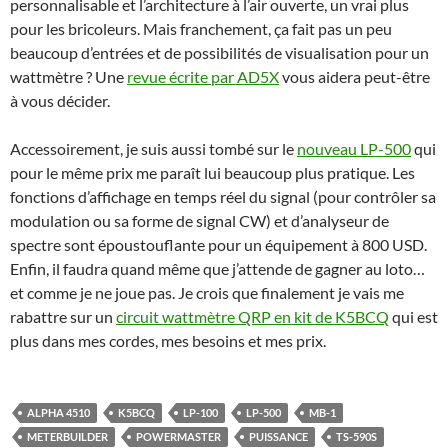
personnalisable et l’architecture à l’air ouverte, un vrai plus
pour les bricoleurs. Mais franchement, ça fait pas un peu
beaucoup d’entrées et de possibilités de visualisation pour un
wattmètre ? Une
revue écrite par AD5X
vous aidera peut-être
à vous décider.
Accessoirement, je suis aussi tombé sur le
nouveau LP-500
qui
pour le même prix me paraît lui beaucoup plus pratique. Les
fonctions d’affichage en temps réel du signal (pour contrôler sa
modulation ou sa forme de signal CW) et d’analyseur de
spectre sont époustouflante pour un équipement à 800 USD.
Enfin, il faudra quand même que j’attende de gagner au loto…
et comme je ne joue pas. Je crois que finalement je vais me
rabattre sur un
circuit wattmètre QRP en kit de K5BCQ
qui est
plus dans mes cordes, mes besoins et mes prix.
ALPHA 4510
K5BCQ
LP-100
LP-500
MB-1
METERBUILDER
POWERMASTER
PUISSANCE
TS-590S