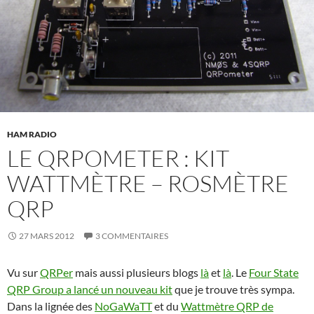
HAM RADIO
LE QRPOMETER : KIT
WATTMÈTRE – ROSMÈTRE
QRP
27 MARS 2012
3 COMMENTAIRES
Vu sur
QRPer
mais aussi plusieurs blogs
là
et
là
. Le
Four State
QRP Group a lancé un nouveau kit
que je trouve très sympa.
Dans la lignée des
NoGaWaTT
et du
Wattmètre QRP de