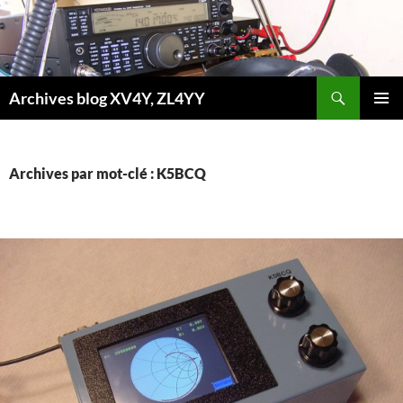
Aller
au
contenu
Recherche
Archives blog XV4Y, ZL4YY
MENU
PRINCI
Archives par mot-clé : K5BCQ