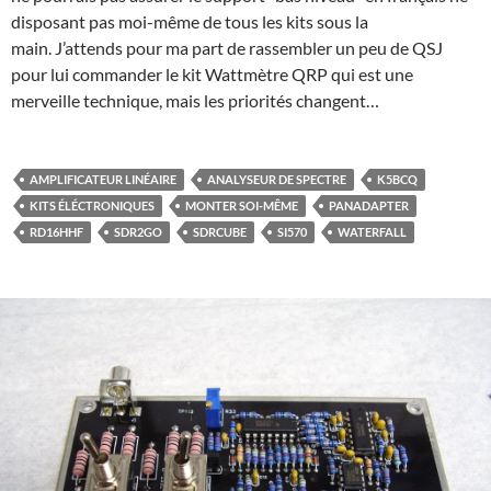
disposant pas moi-même de tous les kits sous la
main. J’attends pour ma part de rassembler un peu de QSJ
pour lui commander le kit Wattmètre QRP qui est une
merveille technique, mais les priorités changent…
AMPLIFICATEUR LINÉAIRE
ANALYSEUR DE SPECTRE
K5BCQ
KITS ÉLÉCTRONIQUES
MONTER SOI-MÊME
PANADAPTER
RD16HHF
SDR2GO
SDRCUBE
SI570
WATERFALL