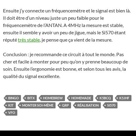
Ensuite j’y connecte un fréquencemètre et le signal est bien là.
Il doit être d’un niveau juste un peu faible pour le
fréquencemètre de l’ANTAN. A 4MHz la mesure est stable,
ensuite il semble y avoir un peu de jigue, mais le Si570 étant
réputé
très stable
, je pense que ça vient de la mesure.
Conclusion : je recommande ce circuit à tout le monde. Pas
cher et facile à monter pour peu qu’on y prenne beaucoup de
soin. Ensuite l’ergonomie est bonne, et selon tous les avis, la
qualité du signal excellente.
BINGO
BITX
HOMEBREW
HOMEMADE
K5BCQ
K5JHF
KIT
MONTER SOI-MÊME
QRP
RÉALISATION
SI570
VFO