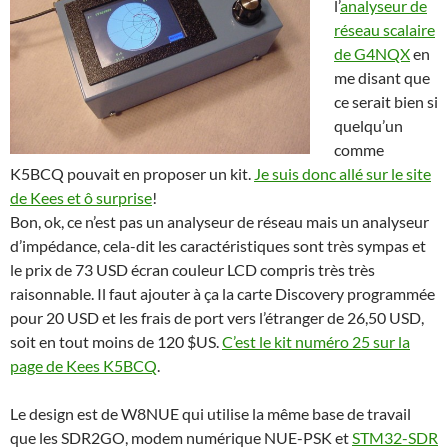
l’
analyseur de
réseau scalaire
de G4NQX
en
me disant que
ce serait bien si
quelqu’un
comme
K5BCQ pouvait en proposer un kit.
Je suis donc allé sur le site
de Kees et ô surprise
!
Bon, ok, ce n’est pas un analyseur de réseau mais un analyseur
d’impédance, cela-dit les caractéristiques sont très sympas et
le prix de 73 USD écran couleur LCD compris très très
raisonnable. Il faut ajouter à ça la carte Discovery programmée
pour 20 USD et les frais de port vers l’étranger de 26,50 USD,
soit en tout moins de 120 $US.
C’est le kit numéro 25 sur la
page de Kees K5BCQ
.
Le design est de W8NUE qui utilise la même base de travail
que les SDR2GO, modem numérique NUE-PSK et
STM32-SDR