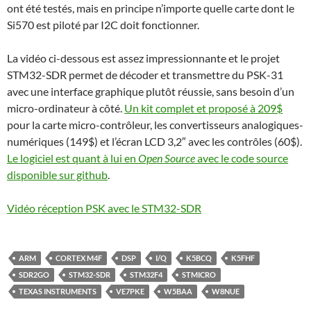
ont été testés, mais en principe n’importe quelle carte dont le
Si570 est piloté par I2C doit fonctionner.
La vidéo ci-dessous est assez impressionnante et le projet
STM32-SDR permet de décoder et transmettre du PSK-31
avec une interface graphique plutôt réussie, sans besoin d’un
micro-ordinateur à côté.
Un kit complet et proposé à 209$
pour la carte micro-contrôleur, les convertisseurs analogiques-
numériques (149$) et l’écran LCD 3,2″ avec les contrôles (60$).
Le logiciel est quant à lui en
Open Source
avec le code source
disponible sur github
.
Vidéo réception PSK avec le STM32-SDR
ARM
CORTEX M4F
DSP
I/Q
K5BCQ
K5FHF
SDR2GO
STM32-SDR
STM32F4
STMICRO
TEXAS INSTRUMENTS
VE7PKE
W5BAA
W8NUE