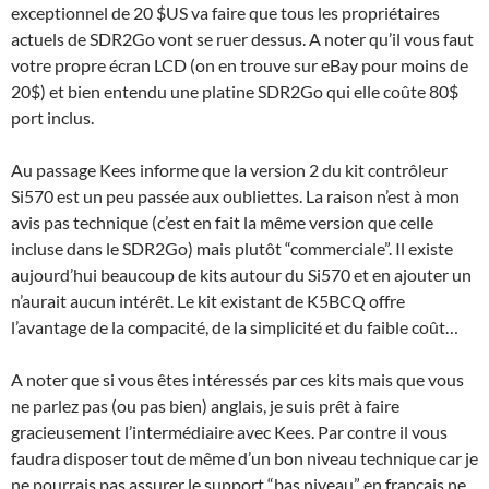
exceptionnel de 20 $US va faire que tous les propriétaires
actuels de SDR2Go vont se ruer dessus. A noter qu’il vous faut
votre propre écran LCD (on en trouve sur eBay pour moins de
20$) et bien entendu une platine SDR2Go qui elle coûte 80$
port inclus.
Au passage Kees informe que la version 2 du kit contrôleur
Si570 est un peu passée aux oubliettes. La raison n’est à mon
avis pas technique (c’est en fait la même version que celle
incluse dans le SDR2Go) mais plutôt “commerciale”. Il existe
aujourd’hui beaucoup de kits autour du Si570 et en ajouter un
n’aurait aucun intérêt. Le kit existant de K5BCQ offre
l’avantage de la compacité, de la simplicité et du faible coût…
A noter que si vous êtes intéressés par ces kits mais que vous
ne parlez pas (ou pas bien) anglais, je suis prêt à faire
gracieusement l’intermédiaire avec Kees. Par contre il vous
faudra disposer tout de même d’un bon niveau technique car je
ne pourrais pas assurer le support “bas niveau” en français ne