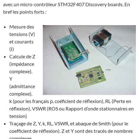
avec un micro-contrôleur STM32F407 Discovery boards. En
bref les points forts :
Mesure des
tensions (V)
et courants
(I)
Calcule de Z
(impédance
complexe),
Y
(admittance
complexe),
k (pour les français ρ, coéficient de réflexion), RL (Perte en
réflexion), VSWR (ROS ou Rapport d’onde stationnaires en
tension)
Traçage de Z, Y, k, RL, VSWR, et abaque de Smith (pour le
coefficient de réflexion). Z et Y sont des tracés de nombres
complexes.