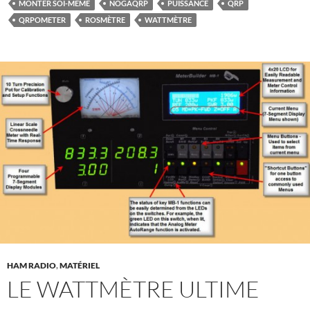
MONTER SOI-MÊME
NOGAQRP
PUISSANCE
QRP
QRPOMETER
ROSMÈTRE
WATTMÈTRE
HAM RADIO
,
MATÉRIEL
LE WATTMÈTRE ULTIME