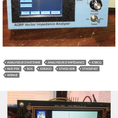
ANALYSEUR D'ANTENNE
ANALYSEUR D'IMPÉDANCE
K5BCQ
NUE-PSK
ROS
SDR2GO
STM32-SDR
STM32F407
W8NUE