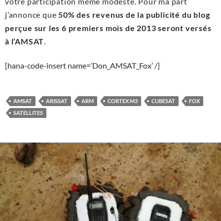
votre participation même modeste. Pour ma part
j’annonce que
50% des revenus de la publicité du blog
perçue sur les 6 premiers mois de 2013 seront versés
à l’AMSAT
.
[hana-code-insert name=’Don_AMSAT_Fox’ /]
AMSAT
ARISSAT
ARM
CORTEX M3
CUBESAT
FOX
SATELLITES