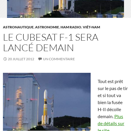
ASTRONAUTIQUE
,
ASTRONOMIE
,
HAM RADIO
,
VIÊT-NAM
LE CUBESAT F-1 SERA
LANCÉ DEMAIN
20 JUILLET 2012
UN COMMENTAIRE
Tout est prêt
sur le pas de tir
et si tout va
bien la fusée
H-II décolle
demain.
Plus
de détails sur
le site