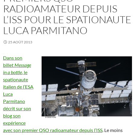
RADIOAMATEUR DEPUIS
L’ISS POUR LE SPATIONAUTE
LUCA PARMITANO
25 AOÛT 2013
Dans son
billet
Message
in a bottle
, le
spationaute
italien de l’ESA
Luca
Parmitano
décrit sur son
blog son
expérience
avec son premier QSO radioamateur depuis l’ISS
. Le moins