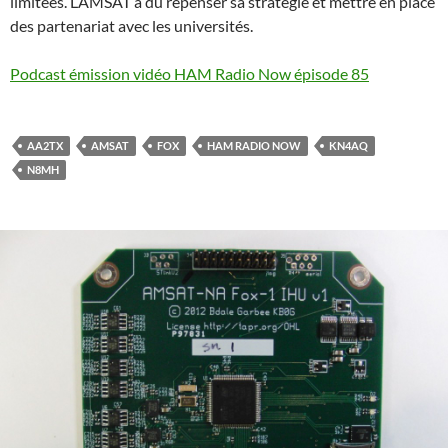
limitées. L’AMSAT a du repenser sa stratégie et mettre en place
des partenariat avec les universités.
Podcast émission vidéo HAM Radio Now épisode 85
AA2TX
AMSAT
FOX
HAM RADIO NOW
KN4AQ
N8MH