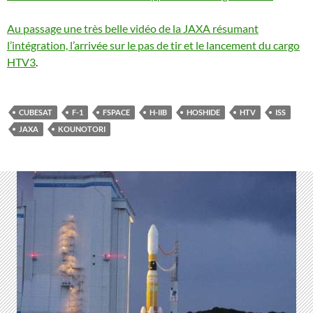
Au passage une très belle vidéo de la JAXA résumant
l’intégration, l’arrivée sur le pas de tir et le lancement du cargo
HTV3
.
CUBESAT
F-1
FSPACE
H-IIB
HOSHIDE
HTV
ISS
JAXA
KOUNOTORI