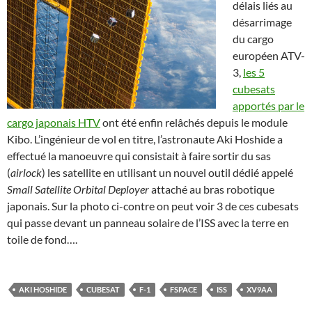
délais liés au
désarrimage
du cargo
européen ATV-
3,
les 5
cubesats
apportés par le
cargo japonais HTV
ont été enfin relâchés depuis le module
Kibo. L’ingénieur de vol en titre, l’astronaute Aki Hoshide a
effectué la manoeuvre qui consistait à faire sortir du sas
(
airlock
) les satellite en utilisant un nouvel outil dédié appelé
Small Satellite Orbital Deployer
attaché au bras robotique
japonais. Sur la photo ci-contre on peut voir 3 de ces cubesats
qui passe devant un panneau solaire de l’ISS avec la terre en
toile de fond….
AKI HOSHIDE
CUBESAT
F-1
FSPACE
ISS
XV9AA