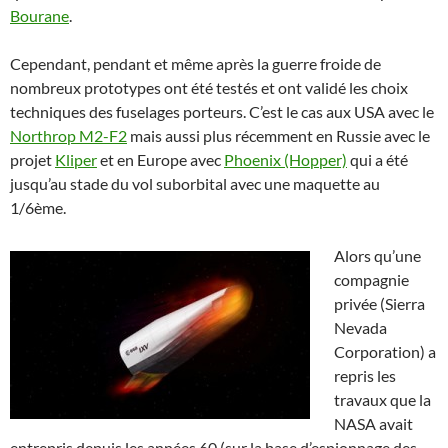
Bourane
.
Cependant, pendant et même après la guerre froide de
nombreux prototypes ont été testés et ont validé les choix
techniques des fuselages porteurs. C’est le cas aux USA avec le
Northrop M2-F2
mais aussi plus récemment en Russie avec le
projet
Kliper
et en Europe avec
Phoenix (Hopper)
qui a été
jusqu’au stade du vol suborbital avec une maquette au
1/6ème.
Alors qu’une
compagnie
privée (Sierra
Nevada
Corporation) a
repris les
travaux que la
NASA avait
entrepris depuis les années 60 (sur la base d’espionnage des