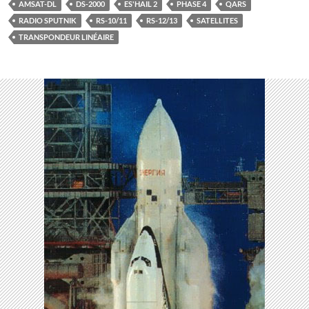
AMSAT-DL
DS-2000
ES'HAIL 2
PHASE 4
QARS
RADIO SPUTNIK
RS-10/11
RS-12/13
SATELLITES
TRANSPONDEUR LINÉAIRE