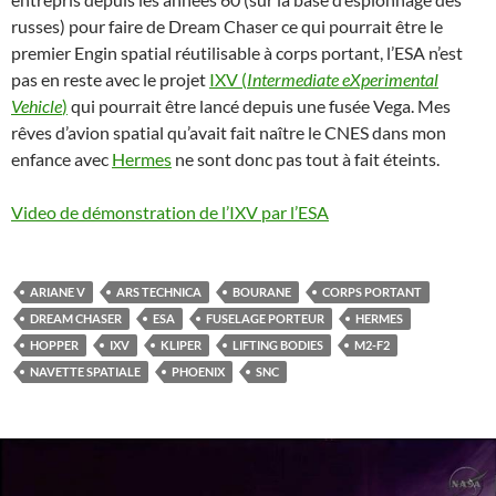
russes) pour faire de Dream Chaser ce qui pourrait être le
premier Engin spatial réutilisable à corps portant, l’ESA n’est
pas en reste avec le projet
IXV (
Intermediate eXperimental
Vehicle
)
qui pourrait être lancé depuis une fusée Vega. Mes
rêves d’avion spatial qu’avait fait naître le CNES dans mon
enfance avec
Hermes
ne sont donc pas tout à fait éteints.
Video de démonstration de l’IXV par l’ESA
ARIANE V
ARS TECHNICA
BOURANE
CORPS PORTANT
DREAM CHASER
ESA
FUSELAGE PORTEUR
HERMES
HOPPER
IXV
KLIPER
LIFTING BODIES
M2-F2
NAVETTE SPATIALE
PHOENIX
SNC