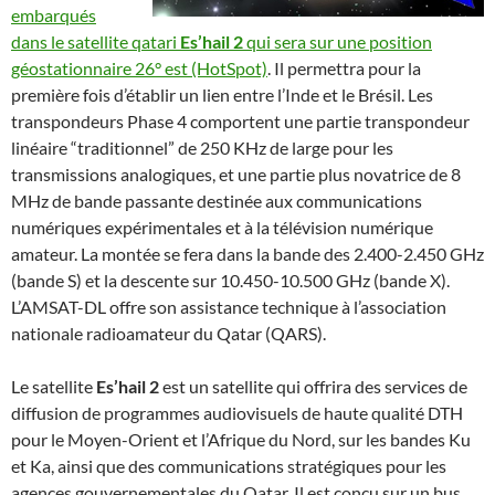
embarqués
dans le satellite qatari
Es’hail 2
qui sera sur une position
géostationnaire 26° est (HotSpot)
. Il permettra pour la
première fois d’établir un lien entre l’Inde et le Brésil. Les
transpondeurs Phase 4 comportent une partie transpondeur
linéaire “traditionnel” de 250 KHz de large pour les
transmissions analogiques, et une partie plus novatrice de 8
MHz de bande passante destinée aux communications
numériques expérimentales et à la télévision numérique
amateur. La montée se fera dans la bande des 2.400-2.450 GHz
(bande S) et la descente sur 10.450-10.500 GHz (bande X).
L’AMSAT-DL offre son assistance technique à l’association
nationale radioamateur du Qatar (QARS).
Le satellite
Es’hail 2
est un satellite qui offrira des services de
diffusion de programmes audiovisuels de haute qualité DTH
pour le Moyen-Orient et l’Afrique du Nord, sur les bandes Ku
et Ka, ainsi que des communications stratégiques pour les
agences gouvernementales du Qatar. Il est conçu sur un bus