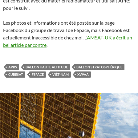
est construit avec du matériel radioamateur et utilisait APRS
pour le suivi.
Les photos et informations ont été postée sur la page
Facebook du groupe de travail de FSpace, mais Facebook est
actuellement inaccessible de chez moi. L’
AMSAT-UK a écrit un
bel article par contre
.
APRS
BALLON HAUTE ALTITUDE
BALLON STRATOSPHÉRIQUE
CUBESAT
FSPACE
VIÊT-NAM
XV9AA