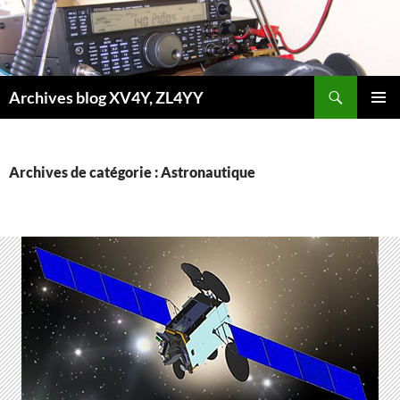
Aller
au
contenu
Recherche
Archives blog XV4Y, ZL4YY
MENU
PRINCI
Archives de catégorie : Astronautique