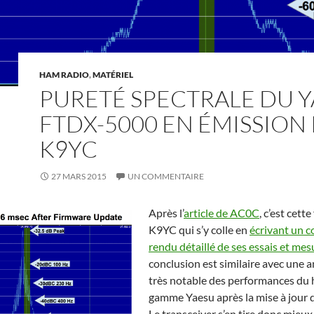
HAM RADIO
,
MATÉRIEL
PURETÉ SPECTRALE DU 
FTDX-5000 EN ÉMISSION
K9YC
27 MARS 2015
UN COMMENTAIRE
Après l’
article de AC0C
, c’est cette
K9YC qui s’y colle en
écrivant un 
rendu détaillé de ses essais et mes
conclusion est similaire avec une 
très notable des performances du 
gamme Yaesu après la mise à jour 
Le transceiver s’en tire donc mieux