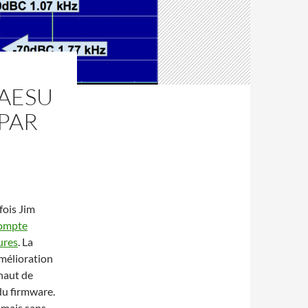
YAESU
 PAR
 fois Jim
compte
ures
. La
amélioration
haut de
du firmware.
 mais sans