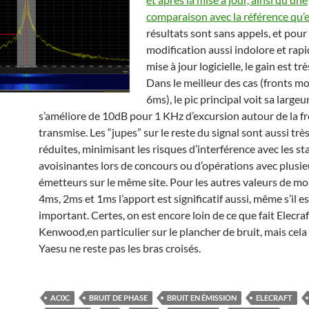
comparaison avec la référence qu’e
résultats sont sans appels, et pour
modification aussi indolore et rap
mise à jour logicielle, le gain est très
Dans le meilleur des cas (fronts m
6ms), le pic principal voit sa largeu
s’améliore de 10dB pour 1 KHz d’excursion autour de la f
transmise. Les “jupes” sur le reste du signal sont aussi tr
réduites, minimisant les risques d’interférence avec les st
avoisinantes lors de concours ou d’opérations avec plusie
émetteurs sur le même site. Pour les autres valeurs de mo
4ms, 2ms et 1ms l’apport est significatif aussi, même s’il e
important. Certes, on est encore loin de ce que fait Elecra
Kenwood,en particulier sur le plancher de bruit, mais cel
Yaesu ne reste pas les bras croisés.
AC0C
BRUIT DE PHASE
BRUIT EN ÉMISSION
ELECRAFT