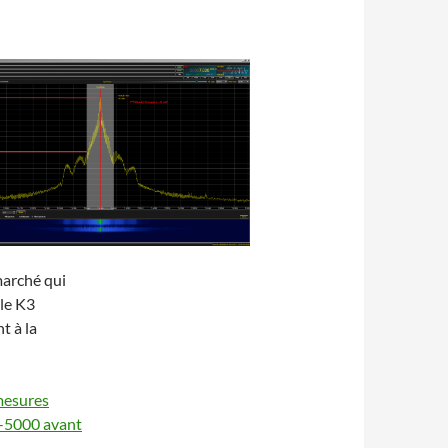
marché qui
 le K3
t à la
 mesures
x-5000 avant