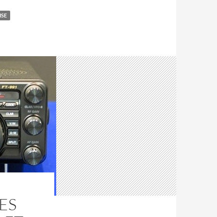
ISE
ES