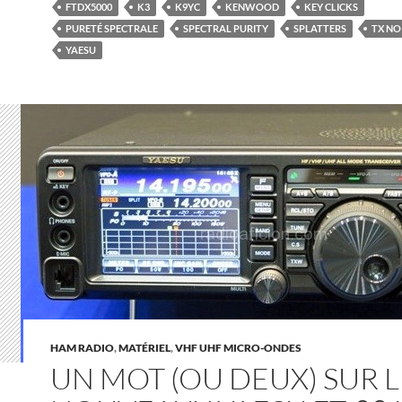
FTDX5000
K3
K9YC
KENWOOD
KEY CLICKS
PURETÉ SPECTRALE
SPECTRAL PURITY
SPLATTERS
TX NO
YAESU
HAM RADIO
,
MATÉRIEL
,
VHF UHF MICRO-ONDES
UN MOT (OU DEUX) SUR L