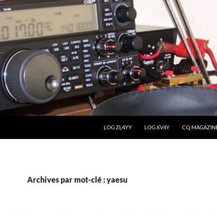
LOG ZL4YY
LOG XV4Y
CQ MAGAZIN
Archives par mot-clé : yaesu