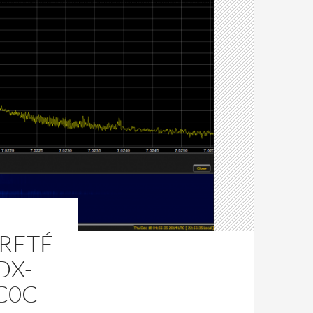
URETÉ
DX-
AC0C