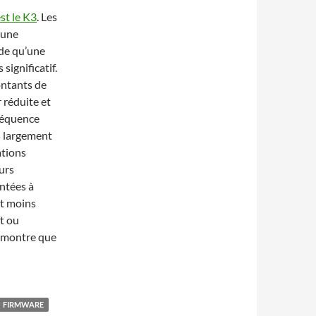
st le K3
. Les
 une
ide qu’une
 significatif.
ontants de
r réduite et
réquence
ès largement
ations
urs
ntées à
st moins
ft ou
a montre que
FIRMWARE