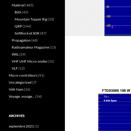
Matériel
(485)
BitX
(45)
Mountain Topper Rig
(33)
QRP
(144)
SoftRock et SDR
(87)
Propagation
(68)
Radioamateur Magazine
(13)
SWL
(29)
VHF UHF Micro-ondes
(31)
VLF
(12)
Micro-contrôleurs
(91)
Uncategorized
(7)
Viêt-Nam
(26)
Voyage, voyage…
(14)
ARCHIVES
septembre 2021
(1)