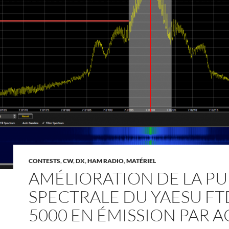
CONTESTS
,
CW
,
DX
,
HAM RADIO
,
MATÉRIEL
AMÉLIORATION DE LA P
SPECTRALE DU YAESU FT
5000 EN ÉMISSION PAR 