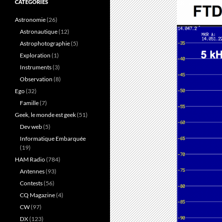
CATÉGORIES
Astronomie
(26)
Astronautique
(12)
Astrophotographie
(5)
Exploration
(1)
Instruments
(3)
Observation
(8)
Ego
(32)
Famille
(7)
Geek, le monde est geek
(51)
Dev web
(5)
Informatique Embarquée
(19)
HAM Radio
(784)
Antennes
(93)
Contests
(56)
CQ Magazine
(4)
CW
(97)
DX
(123)