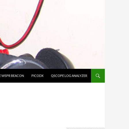
E WSPR BEACON
PICODX
QSCOPE LOG ANALYZER