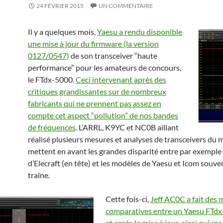
24 FÉVRIER 2015
UN COMMENTAIRE
Il y a quelques mois,
Yaesu a rendu disponible
une mise à jour du firmware (la version
0127/0547)
de son transceiver “haute
performance” pour les amateurs de concours,
le FTdx-5000.
Ceci intervenant après des
critiques grandissantes sur de nombreux
fabricants qui ne prennent pas assez en
compte cet aspect “pollution” de nos bandes
de fréquences
. L’ARRL, K9YC et NC0B aillant
réalisé plusieurs mesures et analyses de transceivers du 
mettent en avant les grandes disparité entre par exemple
d’Elecraft (en tête) et les modèles de Yaesu et Icom souven
traîne.
Cette fois-ci,
Jeff AC0C a fait des
comparatives entre un Yaesu FTd
et après la mise à jour, ainsi qu’une