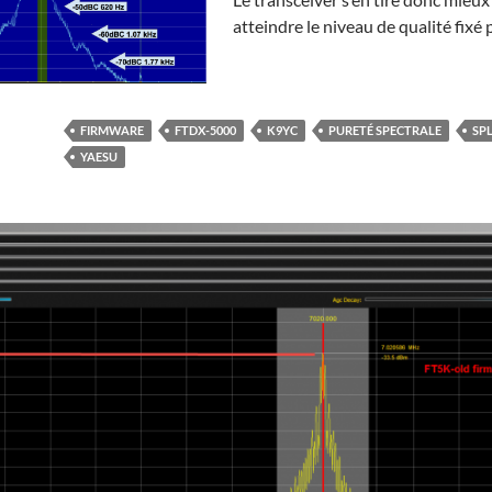
atteindre le niveau de qualité fixé p
FIRMWARE
FTDX-5000
K9YC
PURETÉ SPECTRALE
SP
YAESU