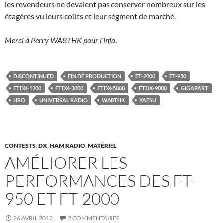
les revendeurs ne devaient pas conserver nombreux sur les
étagères vu leurs coûts et leur ségment de marché.
Merci à Perry WA8THK pour l’info
.
DISCONTINUED
FIN DE PRODUCTION
FT-2000
FT-950
FTDX-1200
FTDX-3000
FTDX-5000
FTDX-9000
GIGAPART
HRO
UNIVERSAL RADIO
WA8THK
YAESU
CONTESTS
,
DX
,
HAM RADIO
,
MATÉRIEL
AMÉLIORER LES
PERFORMANCES DES FT-
950 ET FT-2000
26 AVRIL 2012
2 COMMENTAIRES