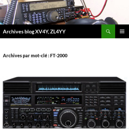
Aller
au
contenu
Recherche
Archives blog XV4Y, ZL4YY
MENU
PRINCI
Archives par mot-clé : FT-2000