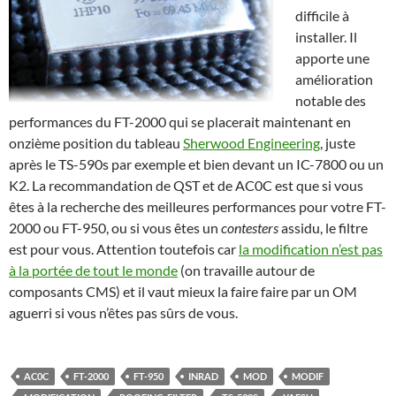
difficile à
installer. Il
apporte une
amélioration
notable des
performances du FT-2000 qui se placerait maintenant en
onzième position du tableau
Sherwood Engineering
, juste
après le TS-590s par exemple et bien devant un IC-7800 ou un
K2. La recommandation de QST et de AC0C est que si vous
êtes à la recherche des meilleures performances pour votre FT-
2000 ou FT-950, ou si vous êtes un
contesters
assidu, le filtre
est pour vous. Attention toutefois car
la modification n’est pas
à la portée de tout le monde
(on travaille autour de
composants CMS) et il vaut mieux la faire faire par un OM
aguerri si vous n’êtes pas sûrs de vous.
AC0C
FT-2000
FT-950
INRAD
MOD
MODIF