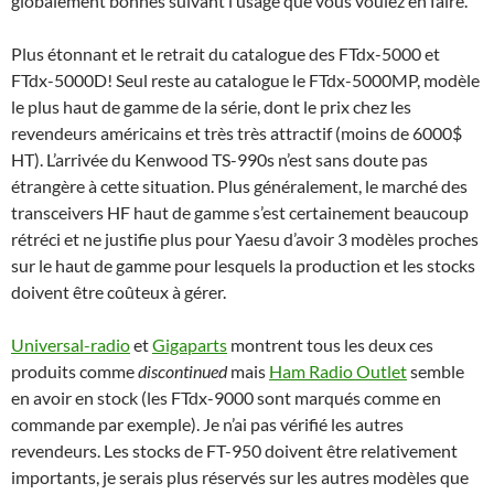
globalement bonnes suivant l’usage que vous voulez en faire.
Plus étonnant et le retrait du catalogue des FTdx-5000 et
FTdx-5000D! Seul reste au catalogue le FTdx-5000MP, modèle
le plus haut de gamme de la série, dont le prix chez les
revendeurs américains et très très attractif (moins de 6000$
HT). L’arrivée du Kenwood TS-990s n’est sans doute pas
étrangère à cette situation. Plus généralement, le marché des
transceivers HF haut de gamme s’est certainement beaucoup
rétréci et ne justifie plus pour Yaesu d’avoir 3 modèles proches
sur le haut de gamme pour lesquels la production et les stocks
doivent être coûteux à gérer.
Universal-radio
et
Gigaparts
montrent tous les deux ces
produits comme
discontinued
mais
Ham Radio Outlet
semble
en avoir en stock (les FTdx-9000 sont marqués comme en
commande par exemple). Je n’ai pas vérifié les autres
revendeurs. Les stocks de FT-950 doivent être relativement
importants, je serais plus réservés sur les autres modèles que