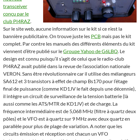
transceiver
conçu par le
club PI4RAZ
.
Sur le site web, aucune information sur le kit si ce n’est la
bannière publicitaire. On trouve juste les
PCB
mais pas le kit
complet. Par contre les manuels des différents éléments du kit
viennent d’être publié sur le
Groupe Yahoo de G6LBQ
. Le
design est connu puisqu’il s’agit de celui que le radio-club
PI4RAZ avait publié dans la revue de l’association nationale
VERON. Sans être révolutionnaire car il utilise des mélangeurs
SA612 et 3 transistors à effet de champ Bs170 pour l’étage
final de puissance (comme KD1JV le fait depuis une décennie),
il intègre un circuit de surveillance de la tension batterie (là
aussi comme les ATS/MTR de KD1JV) et de charge. La
fréquence intermédiaire est de 5,068 MHz (filtre à quartz deux
pôles) et le VFO est à quartz sur 9 MHz avec deux quartz en
parallèle pour plus de plage de variation. A noter que les
circuits émission et réception ont chacun un VFO