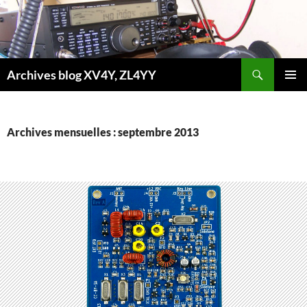
Aller
au
contenu
Recherche
Archives blog XV4Y, ZL4YY
MENU
PRINCI
Archives mensuelles : septembre 2013