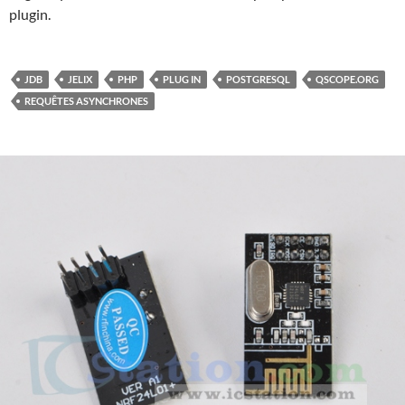
plugin.
JDB
JELIX
PHP
PLUG IN
POSTGRESQL
QSCOPE.ORG
REQUÊTES ASYNCHRONES