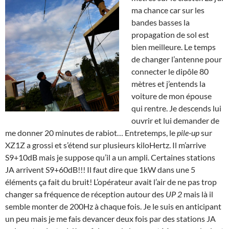
ma chance car sur les
bandes basses la
propagation de sol est
bien meilleure. Le temps
de changer l’antenne pour
connecter le dipôle 80
mètres et j’entends la
voiture de mon épouse
qui rentre. Je descends lui
ouvrir et lui demander de
me donner 20 minutes de rabiot… Entretemps, le
pile-up
sur
XZ1Z a grossi et s’étend sur plusieurs kiloHertz. Il m’arrive
S9+10dB mais je suppose qu’il a un ampli. Certaines stations
JA arrivent S9+60dB!!! Il faut dire que 1kW dans une 5
éléments ça fait du bruit! L’opérateur avait l’air de ne pas trop
changer sa fréquence de réception autour des
UP 2
mais là il
semble monter de 200Hz à chaque fois. Je le suis en anticipant
un peu mais je me fais devancer deux fois par des stations JA