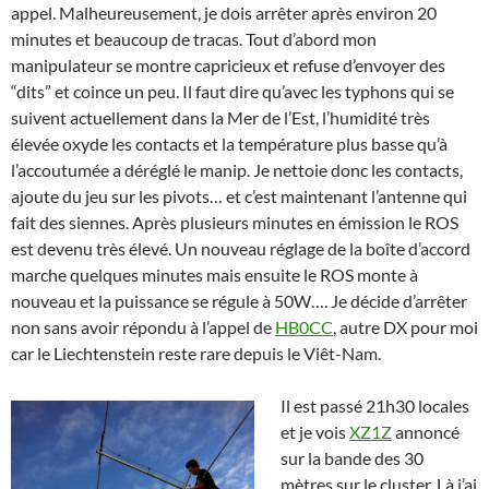
appel. Malheureusement, je dois arrêter après environ 20
minutes et beaucoup de tracas. Tout d’abord mon
manipulateur se montre capricieux et refuse d’envoyer des
“dits” et coince un peu. Il faut dire qu’avec les typhons qui se
suivent actuellement dans la Mer de l’Est, l’humidité très
élevée oxyde les contacts et la température plus basse qu’à
l’accoutumée a déréglé le manip. Je nettoie donc les contacts,
ajoute du jeu sur les pivots… et c’est maintenant l’antenne qui
fait des siennes. Après plusieurs minutes en émission le ROS
est devenu très élevé. Un nouveau réglage de la boîte d’accord
marche quelques minutes mais ensuite le ROS monte à
nouveau et la puissance se régule à 50W…. Je décide d’arrêter
non sans avoir répondu à l’appel de
HB0CC
, autre DX pour moi
car le Liechtenstein reste rare depuis le Viêt-Nam.
Il est passé 21h30 locales
et je vois
XZ1Z
annoncé
sur la bande des 30
mètres sur le cluster. Là j’ai