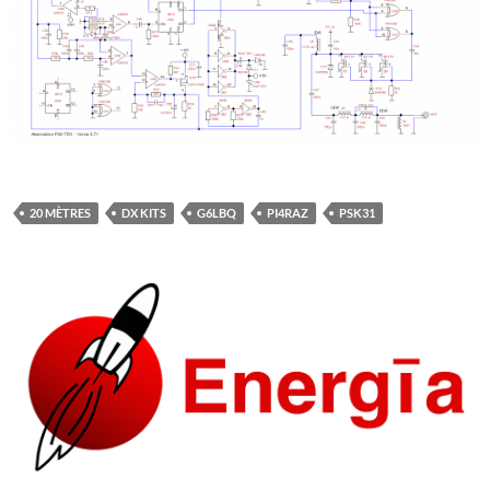
20 MÈTRES
DX KITS
G6LBQ
PI4RAZ
PSK31