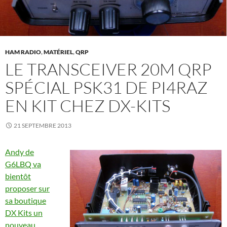
HAM RADIO
,
MATÉRIEL
,
QRP
LE TRANSCEIVER 20M QRP
SPÉCIAL PSK31 DE PI4RAZ
EN KIT CHEZ DX-KITS
21 SEPTEMBRE 2013
Andy de
G6LBQ va
bientôt
proposer sur
sa boutique
DX Kits un
nouveau