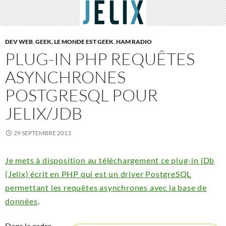
DEV WEB
,
GEEK, LE MONDE EST GEEK
,
HAM RADIO
PLUG-IN PHP REQUÊTES
ASYNCHRONES
POSTGRESQL POUR
JELIX/JDB
29 SEPTEMBRE 2013
Je mets à disposition au téléchargement ce plug-in jDb
(Jelix) écrit en PHP qui est un driver PostgreSQL
permettant les requêtes asynchrones avec la base de
données
.
Dans le cadre