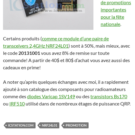
de promotions
importantes
pour la fête
nationale
.
Certains produits (
comme ce module d’une paire de
transceivers 2,4GHz NRF24L01
) sont à 50%, mais mieux, avec
le code
20131001
vous avez 8% de remise sur toute
commande! A partir de 40$ et 80$ d’achat vous avez aussi des
cadeaux en prime!
A noter qu’après quelques échanges avec moi, il a rapidement
ajouté à son catalogue des composants pour radioamateurs
comme des
diodes Varicap 1SV149
ou des
transistors Bs170
ou
IRF510
utilisé dans de nombreux étages de puissance QRP.
ICSTATION.COM
NRF24L01
PROMOTION