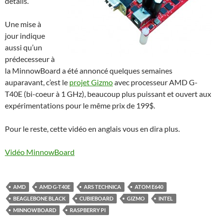
détails.
Une mise à
jour indique
aussi qu’un
prédecesseur à
la MinnowBoard a été annoncé quelques semaines
auparavant, c’est le
projet Gizmo
avec processeur AMD G-
T40E (bi-coeur à 1 GHz), beaucoup plus puissant et ouvert aux
expérimentations pour le même prix de 199$.
Pour le reste, cette vidéo en anglais vous en dira plus.
Vidéo MinnowBoard
AMD
AMD G-T40E
ARS TECHNICA
ATOM E640
BEAGLEBONE BLACK
CUBIEBOARD
GIZMO
INTEL
MINNOWBOARD
RASPBERRY PI