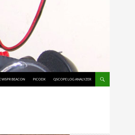
E WSPR BEACON
PICODX
QSCOPE LOG ANALYZER