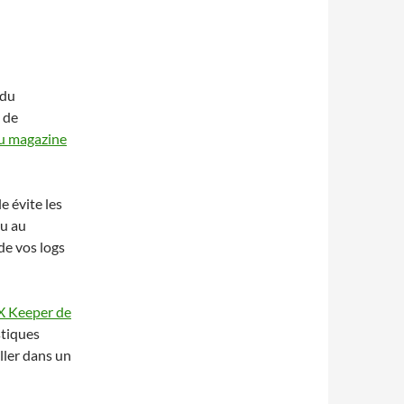
 du
 de
u magazine
e évite les
nu au
de vos logs
DX Keeper de
stiques
oller dans un