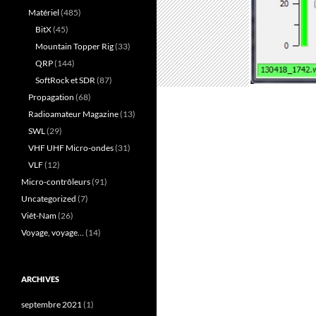
Matériel
(485)
BitX
(45)
Mountain Topper Rig
(33)
QRP
(144)
SoftRock et SDR
(87)
Propagation
(68)
Radioamateur Magazine
(13)
SWL
(29)
VHF UHF Micro-ondes
(31)
VLF
(12)
Micro-contrôleurs
(91)
Uncategorized
(7)
Viêt-Nam
(26)
Voyage, voyage…
(14)
ARCHIVES
septembre 2021
(1)