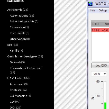
CATÉGORIES
Astronomie
(26)
Astronautique
(12)
Astrophotographie
(5)
Exploration
(1)
Instruments
(3)
Observation
(8)
Ego
(32)
Famille
(7)
Geek, le monde est geek
(51)
Dev web
(5)
Informatique Embarquée
(19)
HAM Radio
(784)
Antennes
(93)
Contests
(56)
CQ Magazine
(4)
CW
(97)
DX
(123)