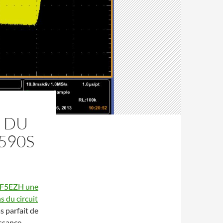
) DU
-590S
r F5EZH une
s du circuit
as parfait de
issance