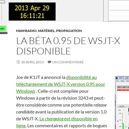
HAM RADIO
,
MATÉRIEL
,
PROPAGATION
LA BÉTA 0.95 DE WSJT-X
DISPONIBLE
30 AVRIL 2013
UN COMMENTAIRE
Joe de K1JT a annoncé la
disponibilité au
téléchargement de WSJT-X version 0.95 pour
Windows
. Celle-ci est compilée pour
Windows à partir de la révision 3243 et peut-
être considérée comme une potentielle
release
candidate
avant la publication de la version 1.0
de WSJT-X.
Le
changelog
est disponible en
ligne
. Les commentaires et rapports de bogues