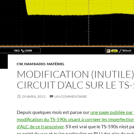
CW
,
HAM RADIO
,
MATÉRIEL
MODIFICATION (INUTILE
CIRCUIT D’ALC SUR LE TS
29 AVRIL 2013
UN COMMENTAIRE
Depuis quelques mois est parue sur
une page publiée pa
modification du TS-590s visant à corriger les imperfection
d’ALC de ce transceiver
. S’il est vrai que le TS-590s n’est p
ce point de vue et qu’en particulier en BLU des pics de pu