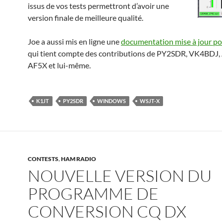
issus de vos tests permettront d’avoir une
version finale de meilleure qualité.
Joe a aussi mis en ligne une
documentation mise à jour p
qui tient compte des contributions de PY2SDR, VK4BDJ,
AF5X et lui-même.
K1JT
PY2SDR
WINDOWS
WSJT-X
CONTESTS
,
HAM RADIO
NOUVELLE VERSION DU
PROGRAMME DE
CONVERSION CQ DX