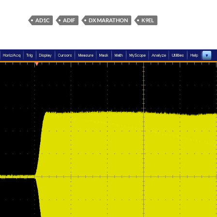
AD1C
ADIF
DX MARATHON
K9EL