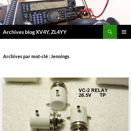
Aller
au
contenu
Recherche
Archives blog XV4Y, ZL4YY
MENU
PRINCI
Archives par mot-clé : Jennings