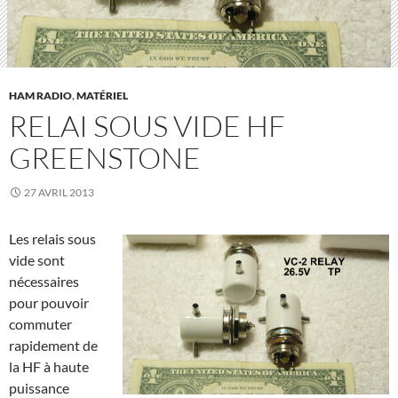
HAM RADIO
,
MATÉRIEL
RELAI SOUS VIDE HF
GREENSTONE
27 AVRIL 2013
Les relais sous
vide sont
nécessaires
pour pouvoir
commuter
rapidement de
la HF à haute
puissance