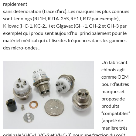
rapidement
sans détérioration (trace d’arc). Les marques les plus connues
sont Jennings (RJ1H, RJ1A-26S, RF1J, RJ2 par exemple),
Kilovac (HC-1, KC-2…) et Gigavac (GH-1, GH-2 et GH-3 par
exemple) qui produisent aujourd’hui principalement pour le
matériel médical qui utilise des fréquences dans les gammes
des micro-ondes..
Un fabricant
chinois agit
comme OEM
pour d’autres
marques et
propose de
produits
“compatibles”
(appelé de
manière très
originale VHC-1, VC-2 et VHC-3) pour une fraction du coût