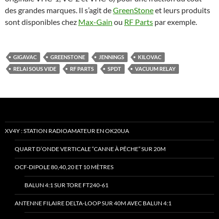
des grandes marques. Il s’agit de
GreenStone
et leurs produits
sont disponibles chez
Max-Gain
ou
RF Parts
par exemple.
GIGAVAC
GREENSTONE
JENNINGS
KILOVAC
RELAI SOUS VIDE
RF PARTS
SPDT
VACUUM RELAY
XV4Y : STATION RADIOAMATEUR EN OK20UA
QUART D’ONDE VERTICALE “CANNE À PÊCHE” SUR 20M
OCF-DIPOLE 80,40,20 ET 10 MÈTRES
BALUN 4:1 SUR TORE FT240-61
ANTENNE FILAIRE DELTA-LOOP SUR 40M AVEC BALUN 4:1