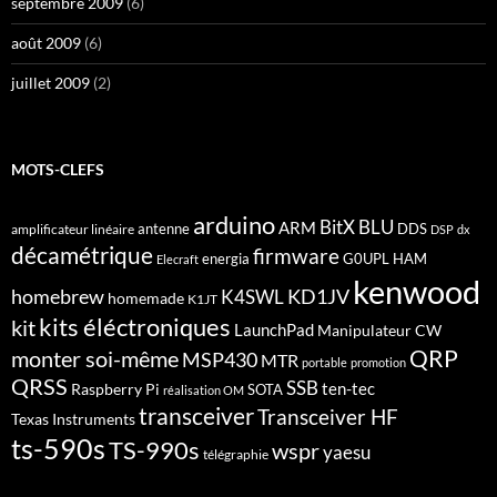
septembre 2009
(6)
août 2009
(6)
juillet 2009
(2)
MOTS-CLEFS
arduino
BitX
BLU
ARM
antenne
DDS
amplificateur linéaire
DSP
dx
décamétrique
firmware
energia
G0UPL
HAM
Elecraft
kenwood
homebrew
KD1JV
K4SWL
homemade
K1JT
kits éléctroniques
kit
LaunchPad
Manipulateur CW
QRP
monter soi-même
MSP430
MTR
portable
promotion
QRSS
SSB
ten-tec
Raspberry Pi
SOTA
réalisation OM
transceiver
Transceiver HF
Texas Instruments
ts-590s
TS-990s
wspr
yaesu
télégraphie