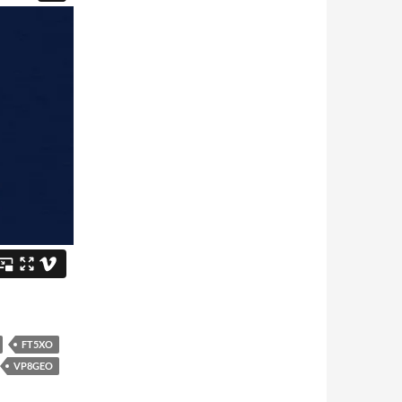
FT5XO
VP8GEO