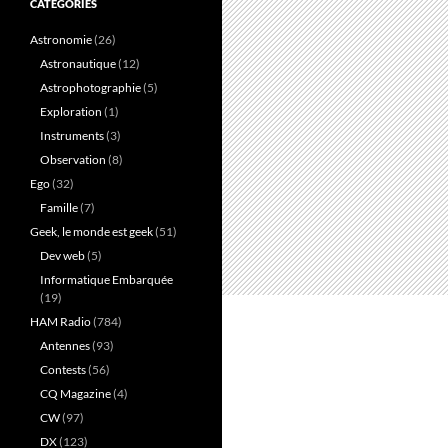
CATÉGORIES
Astronomie
(26)
Astronautique
(12)
Astrophotographie
(5)
Exploration
(1)
Instruments
(3)
Observation
(8)
Ego
(32)
Famille
(7)
Geek, le monde est geek
(51)
Dev web
(5)
Informatique Embarquée
(19)
HAM Radio
(784)
Antennes
(93)
Contests
(56)
CQ Magazine
(4)
CW
(97)
DX
(123)