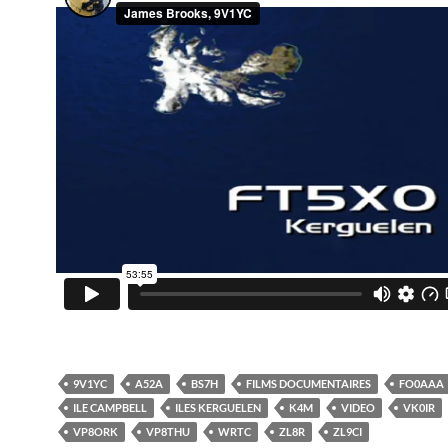
9V1YC
A52A
BS7H
FILMS DOCUMENTAIRES
FO0AAA
ILE CAMPBELL
ILES KERGUELEN
K4M
VIDEO
VK0IR
VP8ORK
VP8THU
WRTC
ZL8R
ZL9CI