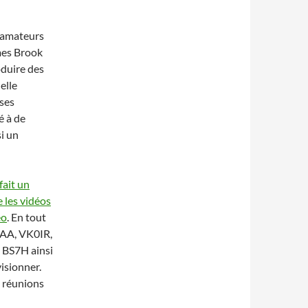
 amateurs
mes Brook
duire des
elle
ses
é à de
i un
fait un
 les vidéos
éo
. En tout
AAA, VK0IR,
BS7H ainsi
isionner.
 réunions