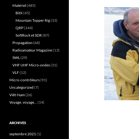
Matériel
(485)
BitX
(45)
Mountain Topper Rig
(33)
QRP
(144)
SoftRock et SDR
(87)
Propagation
(68)
Radioamateur Magazine
(13)
SWL
(29)
VHF UHF Micro-ondes
(31)
VLF
(12)
Micro-contrôleurs
(91)
Uncategorized
(7)
Viêt-Nam
(26)
Voyage, voyage…
(14)
ARCHIVES
septembre 2021
(1)