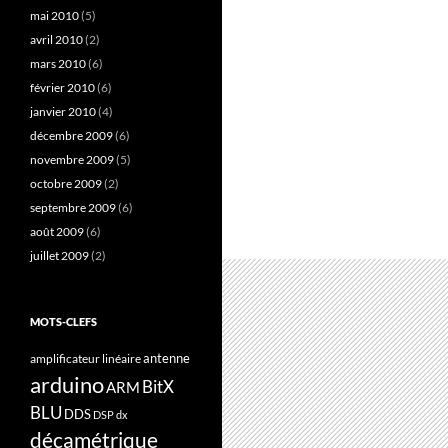
mai 2010
(5)
avril 2010
(2)
mars 2010
(6)
février 2010
(6)
janvier 2010
(4)
décembre 2009
(6)
novembre 2009
(5)
octobre 2009
(2)
septembre 2009
(6)
août 2009
(6)
juillet 2009
(2)
MOTS-CLEFS
antenne
amplificateur linéaire
arduino
BitX
ARM
BLU
DDS
DSP
dx
décamétrique