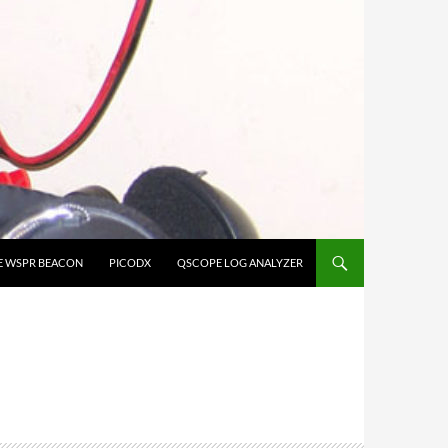
E WSPR BEACON
PICODX
QSCOPE LOG ANALYZER