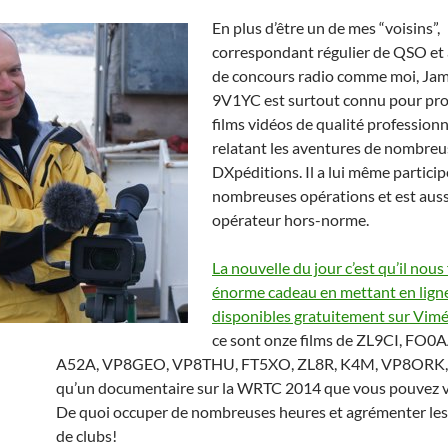
En plus d’être un de mes “voisins”,
correspondant régulier de QSO et
de concours radio comme moi, Ja
9V1YC est surtout connu pour pro
films vidéos de qualité professionn
relatant les aventures de nombreu
DXpéditions. Il a lui même particip
nombreuses opérations et est auss
opérateur hors-norme.
La nouvelle du jour c’est qu’il nous 
énorme cadeau en mettant en ligne
disponibles gratuitement sur Vim
ce sont onze films de ZL9CI, FO0
A52A, VP8GEO, VP8THU, FT5XO, ZL8R, K4M, VP8ORK, 
qu’un documentaire sur la WRTC 2014 que vous pouvez v
De quoi occuper de nombreuses heures et agrémenter les
de clubs!