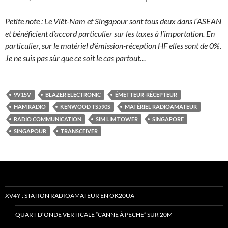
Petite note : Le Viêt-Nam et Singapour sont tous deux dans l’ASEAN
et bénéficient d’accord particulier sur les taxes à l’importation. En
particulier, sur le matériel d’émission-réception HF elles sont de 0%.
Je ne suis pas sûr que ce soit le cas partout…
9V1SV
BLAZER ELECTRONIC
ÉMETTEUR-RÉCEPTEUR
HAM RADIO
KENWOOD TS590S
MATÉRIEL RADIOAMATEUR
RADIO COMMUNICATION
SIM LIM TOWER
SINGAPORE
SINGAPOUR
TRANSCEIVER
XV4Y : STATION RADIOAMATEUR EN OK20UA
QUART D’ONDE VERTICALE “CANNE À PÊCHE” SUR 20M