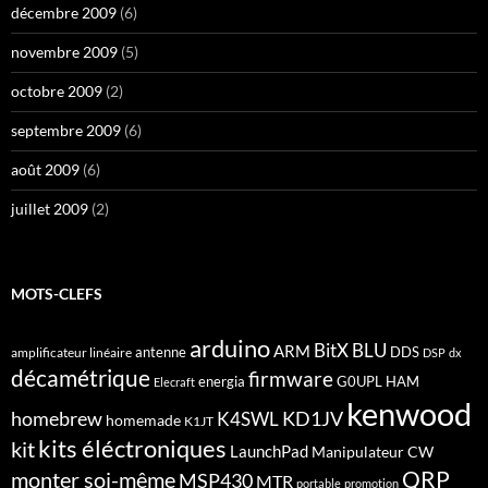
décembre 2009
(6)
novembre 2009
(5)
octobre 2009
(2)
septembre 2009
(6)
août 2009
(6)
juillet 2009
(2)
MOTS-CLEFS
arduino
BitX
BLU
ARM
antenne
DDS
amplificateur linéaire
DSP
dx
décamétrique
firmware
energia
G0UPL
HAM
Elecraft
kenwood
homebrew
KD1JV
K4SWL
homemade
K1JT
kits éléctroniques
kit
LaunchPad
Manipulateur CW
QRP
monter soi-même
MSP430
MTR
portable
promotion