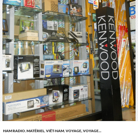
HAM RADIO
,
MATÉRIEL
,
VIÊT-NAM
,
VOYAGE, VOYAGE...