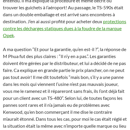
entendu. Il m’a expliqué la procédure et même décrit où
trouver les guichets à l’aéroport! Au passage, le TS-590s était
dans un double emballage et est arrivé sans encombres à
destination. J’en ai aussi profité pour acheter deux
protections
contre les décharges statiques dues à la foudre de la marque
Opek
.
A ma question “Et pour la garantie, qu’en est-il ?”, la réponse de
M Phua fut des plus claires : “Il n’y en a pas.”. Les garanties
doivent être gérées par le distributeur, et lui a décidé de ne pas
faire. Ca explique en grande partie le prix plancher, on ne peut
pas tout avoir! Il me dit toutefois “mais bon, s’il y a une panne
dans les mois qui viennent l’usine n’est pas mauvais joueur,
vous me le ramenez et il répareront sans frais, ils l’ont déjà fait
pour un client avec un TS-480”. Selon lui, de toutes façons les
pannes sont rares et il n’a jamais eu de problèmes avec
Kenwood, qu’en bon commerçant il me dise le contraire
m’aurait étonné. Dans tous les cas, pour moi le cas était réglé et
la situation était la même avec n’importe quelle marque ou lieu