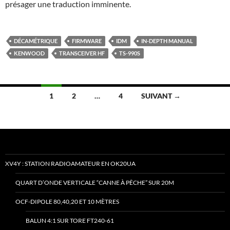
présager une traduction imminente.
DÉCAMÉTRIQUE
FIRMWARE
IDM
IN-DEPTH MANUAL
KENWOOD
TRANSCEIVER HF
TS-990S
Navigation
1
2
…
4
SUIVANT →
des
articles
XV4Y : STATION RADIOAMATEUR EN OK20UA
QUART D’ONDE VERTICALE “CANNE À PÊCHE” SUR 20M
OCF-DIPOLE 80,40,20 ET 10 MÈTRES
BALUN 4:1 SUR TORE FT240-61