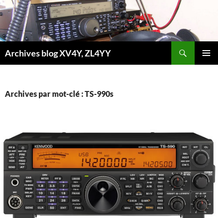
Aller
au
contenu
Recherche
Archives blog XV4Y, ZL4YY
MENU
PRINCI
Archives par mot-clé : TS-990s