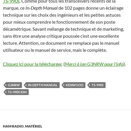
TS-990s
. Comme pour tous les transceivers récents de la
marque, ce
In-Depth Manual
de 102 pages donne un éclairage
technique sur les choix des ingénieurs et les petites astuces
pour mieux comprendre le fonctionnement de son poste
décamétrique. Savant mélange de technique et de marketing,
sans être une analyse critique poussée c’est une excellente
lecture. Attention, ce document ne remplace pas le manuel
utilisateur ou le manuel de service, mais le complète.
Cliquez ici pour la télécharger
. (
Merci à Ian G3NRW pour l’info
).
G3NRW
IN-DEPTH MANUAL
KENWOOD
TS-990S
TS-990S IDM
HAM RADIO
,
MATÉRIEL