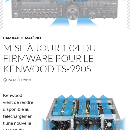
HAM RADIO
,
MATÉRIEL
MISE À JOUR 1.04 DU
FIRMWARE POUR LE
KENWOOD TS-990S
24 AOÛT 2013
Kenwood
vient de rendre
disponible au
téléchargemen
t une nouvelle
version du