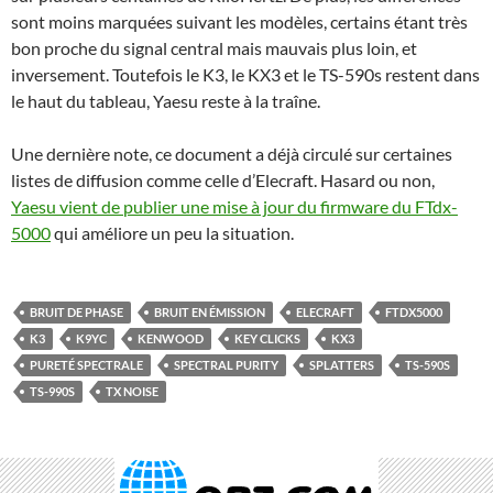
sont moins marquées suivant les modèles, certains étant très
bon proche du signal central mais mauvais plus loin, et
inversement. Toutefois le K3, le KX3 et le TS-590s restent dans
le haut du tableau, Yaesu reste à la traîne.
Une dernière note, ce document a déjà circulé sur certaines
listes de diffusion comme celle d’Elecraft. Hasard ou non,
Yaesu vient de publier une mise à jour du firmware du FTdx-
5000
qui améliore un peu la situation.
BRUIT DE PHASE
BRUIT EN ÉMISSION
ELECRAFT
FTDX5000
K3
K9YC
KENWOOD
KEY CLICKS
KX3
PURETÉ SPECTRALE
SPECTRAL PURITY
SPLATTERS
TS-590S
TS-990S
TX NOISE