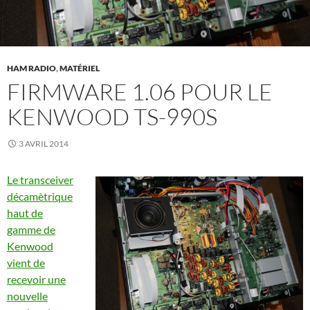
HAM RADIO
,
MATÉRIEL
FIRMWARE 1.06 POUR LE
KENWOOD TS-990S
3 AVRIL 2014
Le transceiver
décamètrique
haut de
gamme de
Kenwood
vient de
recevoir une
nouvelle