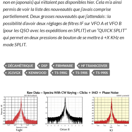
non en japonais) qui n’étaient pas disponibles hier. Cela m’a ainsi
permis de voir la liste des nouveautés que j’avais comprise
partiellement. Deux grosses nouveautés que j’attendais : la
possibilité d’avoir deux réglages de filtres IF sur VFO A et VFO B
(pour les QSO avec les expéditions en SPLIT) et un “QUICK SPLIT”
qui permet en deux pressions de bouton de se mettre à +X KHz en
mode SPLIT.
DÉCAMÉTRIQUE
DSP
FIRMWARE
HF TRANSCEIVER
JG1VGX
KENWOOD
TS-590G
TS-590S
TS-990S