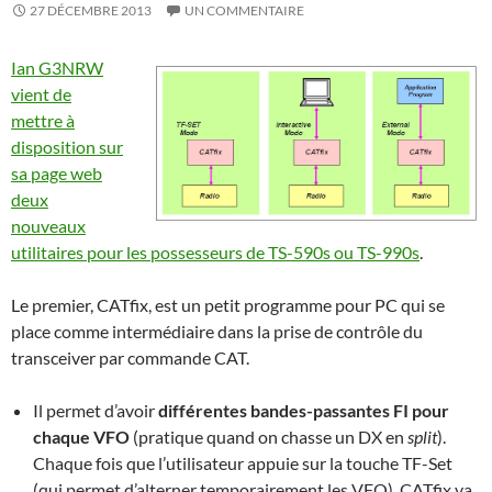
27 DÉCEMBRE 2013
UN COMMENTAIRE
Ian G3NRW
vient de
mettre à
disposition sur
sa page web
deux
nouveaux
utilitaires pour les possesseurs de TS-590s ou TS-990s
.
Le premier, CATfix, est un petit programme pour PC qui se
place comme intermédiaire dans la prise de contrôle du
transceiver par commande CAT.
Il permet d’avoir
différentes bandes-passantes FI pour
chaque VFO
(pratique quand on chasse un DX en
split
).
Chaque fois que l’utilisateur appuie sur la touche TF-Set
(qui permet d’alterner temporairement les VFO), CATfix va