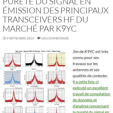
PURETÉ DU SIGNAL EN
ÉMISSION DES PRINCIPAUX
TRANSCEIVERS HF DU
MARCHÉ PAR K9YC
9 SEPTEMBRE 2014
UN COMMENTAIRE
Jim de K9YC est très
connu pour ses
travaux sur les
antennes et ses
qualités de
contester
.
I
l a cette fois-ci
exécuté un excellent
travail de compilation
de données et
d’analyse concernant
la pureté du signal en