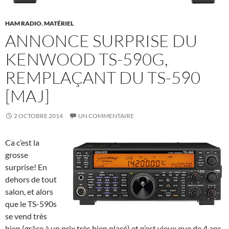
HAM RADIO
,
MATÉRIEL
ANNONCE SURPRISE DU
KENWOOD TS-590G,
REMPLAÇANT DU TS-590
[MAJ]
2 OCTOBRE 2014
UN COMMENTAIRE
Ca c’est la
grosse
surprise! En
dehors de tout
salon, et alors
que le TS-590s
se vend très
bien (grâce à un prix très bien placé) et n’est vieux que de 4 ans,