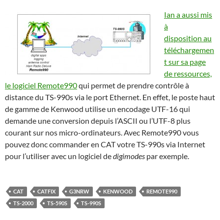
Ian a aussi mis
à
disposition
au
téléchargemen
t
sur sa page
de ressources,
le logiciel Remote990
qui permet de prendre contrôle à
distance du TS-990s via le port Ethernet. En effet, le poste haut
de gamme de Kenwood utilise un encodage UTF-16 qui
demande une conversion depuis l’ASCII ou l’UTF-8 plus
courant sur nos micro-ordinateurs. Avec Remote990 vous
pouvez donc commander en CAT votre TS-990s via Internet
pour l’utiliser avec un logiciel de
digimodes
par exemple.
CAT
CATFIX
G3NRW
KENWOOD
REMOTE990
TS-2000
TS-590S
TS-990S