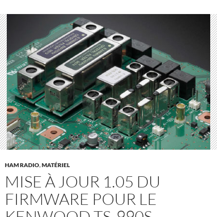
HAM RADIO
,
MATÉRIEL
MISE À JOUR 1.05 DU
FIRMWARE POUR LE
KENWOOD TS-990S