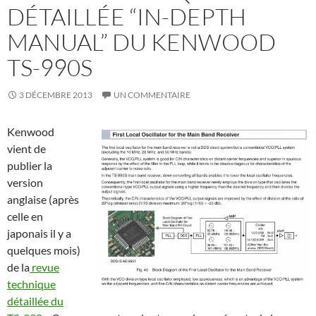
DÉTAILLÉE “IN-DEPTH
MANUAL” DU KENWOOD
TS-990S
3 DÉCEMBRE 2013
UN COMMENTAIRE
Kenwood
vient de
publier la
version
anglaise (après
celle en
japonais il y a
quelques mois)
de la
revue
technique
détaillée du