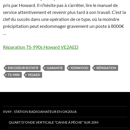
pris par Howard. Il n’hésite pas à s’arrêter, lire le manuel de
service attentivement et revenir plus tard à son travail. C’est la
clef du succès dans une opération de ce type, où la moindre
précipitation peut endommager gravement un poste à 8000€
…
Réparation TS-990s Howard VE2AED
ENCODEUR ROTATIF
GARANTIE
KENWOOD
RÉPARATION
TS-990S
VE2AED
XV4Y : STATION RADIOAMATEUR EN OK20UA
QUART D’ONDE VERTICALE “CANNE À PÊCHE” SUR 20M