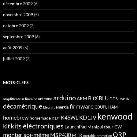
décembre 2009
(6)
novembre 2009
(5)
octobre 2009
(2)
septembre 2009
(6)
août 2009
(6)
juillet 2009
(2)
MOTS-CLEFS
arduino
BitX
BLU
ARM
antenne
DDS
amplificateur linéaire
DSP
dx
décamétrique
firmware
energia
G0UPL
HAM
Elecraft
kenwood
homebrew
KD1JV
K4SWL
homemade
K1JT
kits éléctroniques
kit
LaunchPad
Manipulateur CW
QRP
monter soi-même
MSP430
MTR
portable
promotion