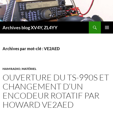
Aller
au
contenu
Recherche
Archives blog XV4Y, ZL4YY
MENU
PRINCI
Archives par mot-clé : VE2AED
HAM RADIO
,
MATÉRIEL
OUVERTURE DU TS-990S ET
CHANGEMENT D’UN
ENCODEUR ROTATIF PAR
HOWARD VE2AED