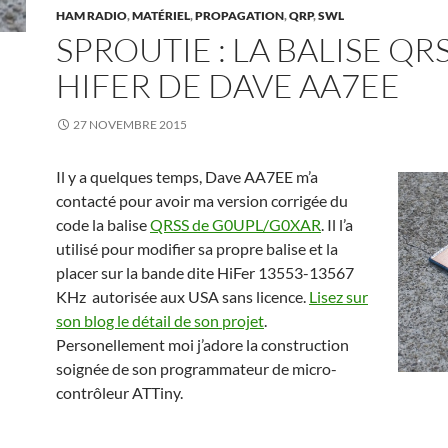
HAM RADIO
,
MATÉRIEL
,
PROPAGATION
,
QRP
,
SWL
SPROUTIE : LA BALISE QR
HIFER DE DAVE AA7EE
27 NOVEMBRE 2015
Il y a quelques temps, Dave AA7EE m’a
contacté pour avoir ma version corrigée du
code la balise
QRSS de G0UPL/G0XAR
. Il l’a
utilisé pour modifier sa propre balise et la
placer sur la bande dite HiFer 13553-13567
KHz autorisée aux USA sans licence.
Lisez sur
son blog le détail de son projet
.
Personellement moi j’adore la construction
soignée de son programmateur de micro-
contrôleur ATTiny.