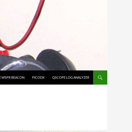
E WSPR BEACON
PICODX
QSCOPE LOG ANALYZER