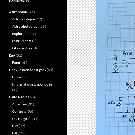
CATÉGORIES
Astronomie
(26)
Astronautique
(12)
Astrophotographie
(5)
Exploration
(1)
Instruments
(3)
Observation
(8)
Ego
(32)
Famille
(7)
Geek, le monde est geek
(51)
Dev web
(5)
Informatique Embarquée
(19)
HAM Radio
(784)
Antennes
(93)
Contests
(56)
CQ Magazine
(4)
CW
(97)
DX
(123)