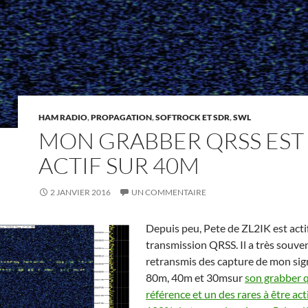
HAM RADIO
,
PROPAGATION
,
SOFTROCK ET SDR
,
SWL
MON GRABBER QRSS EST
ACTIF SUR 40M
2 JANVIER 2016
UN COMMENTAIRE
Depuis peu, Pete de ZL2IK est acti
transmission QRSS. Il a très souve
retransmis des capture de mon sign
80m, 40m et 30msur
son grabber q
référence et un des rares à être ac