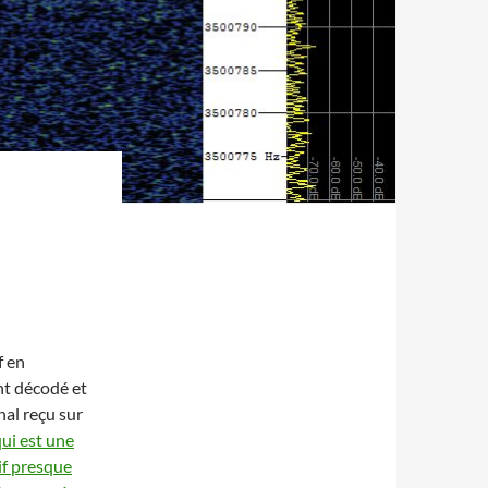
f en
nt décodé et
al reçu sur
ui est une
tif presque