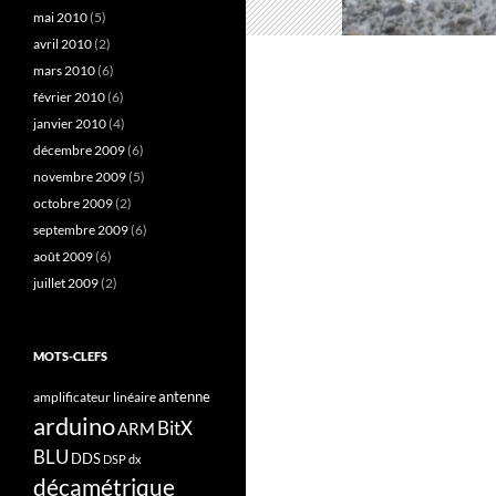
mai 2010
(5)
avril 2010
(2)
mars 2010
(6)
février 2010
(6)
janvier 2010
(4)
décembre 2009
(6)
novembre 2009
(5)
octobre 2009
(2)
septembre 2009
(6)
août 2009
(6)
juillet 2009
(2)
MOTS-CLEFS
antenne
amplificateur linéaire
arduino
BitX
ARM
BLU
DDS
DSP
dx
décamétrique