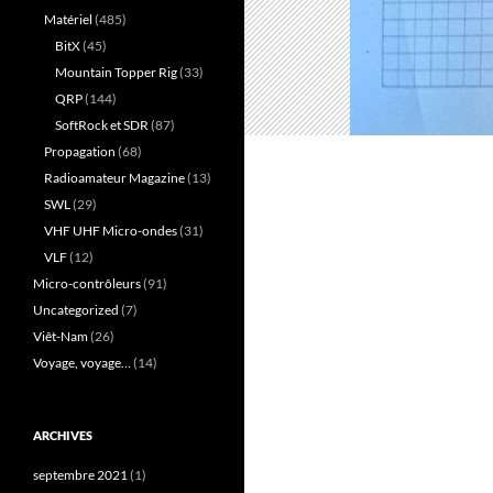
Matériel
(485)
BitX
(45)
Mountain Topper Rig
(33)
QRP
(144)
SoftRock et SDR
(87)
Propagation
(68)
Radioamateur Magazine
(13)
SWL
(29)
VHF UHF Micro-ondes
(31)
VLF
(12)
Micro-contrôleurs
(91)
Uncategorized
(7)
Viêt-Nam
(26)
Voyage, voyage…
(14)
ARCHIVES
septembre 2021
(1)