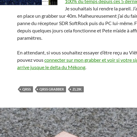
100% du temps depuis ces 5 derni
Je souhaitais lui rendre la pareil. J
en place un grabber sur 40m. Malheureusement j’ai du fair
panne du récepteur SDR SoftRock puis du PC lui-même. 
depuis quelques jours cela fonctionne et Pete m’aide à affi
paramètres.
En attendant, si vous souhaitez essayer d’être reçu au Vi
pouvez vous
connecter sur mon grabber et voir si votre s
arrive jusque le delta du Mékong
.
QRSS
QRSS GRABBER
ZL2IK