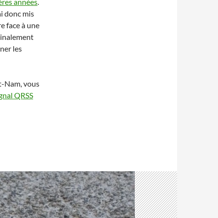
ères années
.
’ai donc mis
e face à une
Finalement
ner les
êt-Nam, vous
ignal QRSS