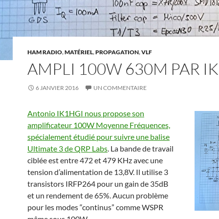
HAM RADIO
,
MATÉRIEL
,
PROPAGATION
,
VLF
AMPLI 100W 630M PAR I
6 JANVIER 2016
UN COMMENTAIRE
Antonio IK1HGI nous propose son
amplificateur 100W Moyenne Fréquences,
spécialement étudié pour suivre une balise
Ultimate 3 de QRP Labs
. La bande de travail
ciblée est entre 472 et 479 KHz avec une
tension d’alimentation de 13,8V. Il utilise 3
transistors IRFP264 pour un gain de 35dB
et un rendement de 65%. Aucun problème
pour les modes “continus” comme WSPR
même sous 100W.