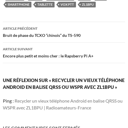
SMARTPHONE
TABLETTE
VOX PTT
ZL1BPU
Navigation
ARTICLE PRÉCÉDENT
des
Bruit de phase du TCXO “chinois” du TS-590
articles
ARTICLE SUIVANT
Encore plus petit et moins cher : le Rapsberry Pi A+
UNE RÉFLEXION SUR « RECYCLER UN VIEUX TÉLÉPHONE
ANDROID EN BALISE QRSS OU WSPR AVEC ZL1BPU »
Ping :
Recycler un vieux téléphone Android en balise QRSS ou
WSPR avec ZL1BPU | Radioamateurs-France