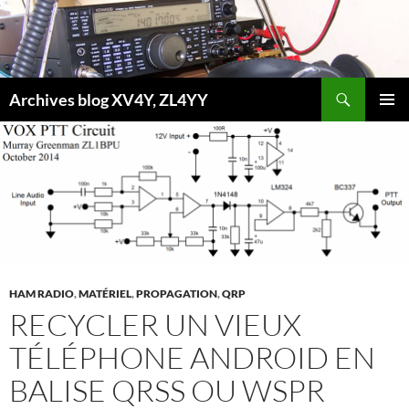
Aller
au
contenu
Recherche
Archives blog XV4Y, ZL4YY
MENU
PRINCI
HAM RADIO
,
MATÉRIEL
,
PROPAGATION
,
QRP
RECYCLER UN VIEUX
TÉLÉPHONE ANDROID EN
BALISE QRSS OU WSPR