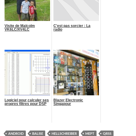
Visite de Malcolm
C'est pas sorcier : La
VK6LC/XV4LC
radio
Logiciel pour calculer ses
Blazer Electronic
propres filtres pour DSP
Singapour
ANDROID
BALISE
HELLSCHREIBER
MEPT
QRSS