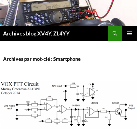
Aller
au
contenu
Recherche
Archives blog XV4Y, ZL4YY
MENU
PRINCI
Archives par mot-clé : Smartphone