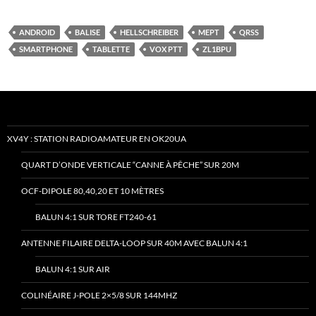
ANDROID
BALISE
HELLSCHREIBER
MEPT
QRSS
SMARTPHONE
TABLETTE
VOX PTT
ZL1BPU
XV4Y : STATION RADIOAMATEUR EN OK20UA
QUART D’ONDE VERTICALE “CANNE À PÊCHE” SUR 20M
OCF-DIPOLE 80,40,20 ET 10 MÈTRES
BALUN 4:1 SUR TORE FT240-61
ANTENNE FILAIRE DELTA-LOOP SUR 40M AVEC BALUN 4:1
BALUN 4:1 SUR AIR
COLINÉAIRE J-POLE 2×5/8 SUR 144MHZ