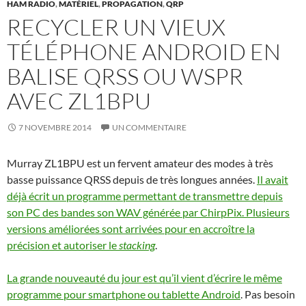
HAM RADIO
,
MATÉRIEL
,
PROPAGATION
,
QRP
RECYCLER UN VIEUX
TÉLÉPHONE ANDROID EN
BALISE QRSS OU WSPR
AVEC ZL1BPU
7 NOVEMBRE 2014
UN COMMENTAIRE
Murray ZL1BPU est un fervent amateur des modes à très
basse puissance QRSS depuis de très longues années.
Il avait
déjà écrit un programme permettant de transmettre depuis
son PC des bandes son WAV générée par ChirpPix. Plusieurs
versions améliorées sont arrivées pour en accroître la
précision et autoriser le
stacking
.
La grande nouveauté du jour est qu’il vient d’écrire le même
programme pour smartphone ou tablette Android
. Pas besoin