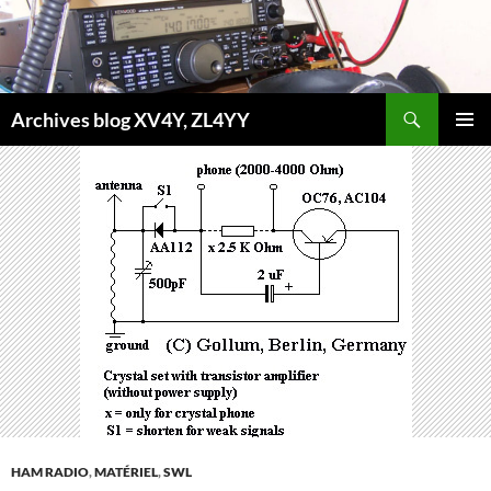
Aller
au
contenu
Recherche
Archives blog XV4Y, ZL4YY
MENU
PRINCI
HAM RADIO
,
MATÉRIEL
,
SWL