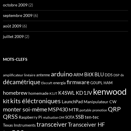
octobre 2009
(2)
septembre 2009
(6)
août 2009
(6)
juillet 2009
(2)
MOTS-CLEFS
arduino
BitX
BLU
ARM
antenne
DDS
amplificateur linéaire
DSP
dx
décamétrique
firmware
energia
G0UPL
HAM
Elecraft
kenwood
homebrew
KD1JV
K4SWL
homemade
K1JT
kits éléctroniques
kit
LaunchPad
Manipulateur CW
QRP
monter soi-même
MSP430
MTR
portable
promotion
QRSS
SSB
ten-tec
Raspberry Pi
SOTA
réalisation OM
transceiver
Transceiver HF
Texas Instruments