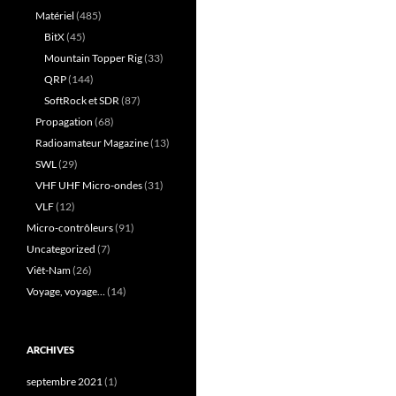
Matériel
(485)
BitX
(45)
Mountain Topper Rig
(33)
QRP
(144)
SoftRock et SDR
(87)
Propagation
(68)
Radioamateur Magazine
(13)
SWL
(29)
VHF UHF Micro-ondes
(31)
VLF
(12)
Micro-contrôleurs
(91)
Uncategorized
(7)
Viêt-Nam
(26)
Voyage, voyage…
(14)
ARCHIVES
septembre 2021
(1)