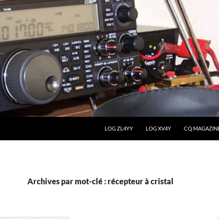
LOG ZL4YY
LOG XV4Y
CQ MAGAZIN
Archives par mot-clé : récepteur à cristal