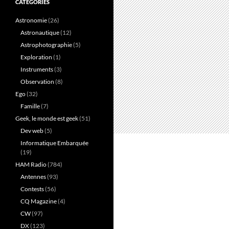
CATÉGORIES
Astronomie
(26)
Astronautique
(12)
Astrophotographie
(5)
Exploration
(1)
Instruments
(3)
Observation
(8)
Ego
(32)
Famille
(7)
Geek, le monde est geek
(51)
Dev web
(5)
Informatique Embarquée
(19)
HAM Radio
(784)
Antennes
(93)
Contests
(56)
CQ Magazine
(4)
CW
(97)
DX
(123)