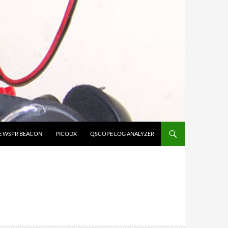
E WSPR BEACON
PICODX
QSCOPE LOG ANALYZER