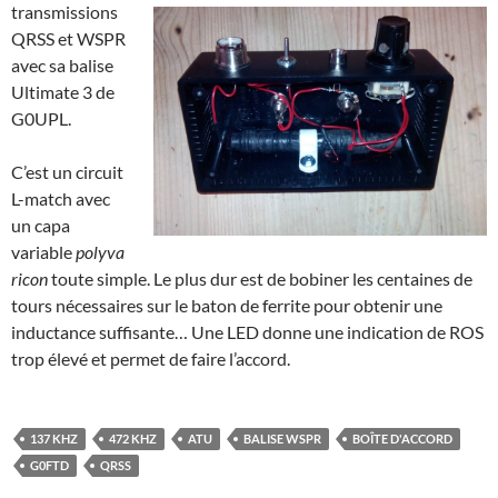
transmissions
QRSS et WSPR
avec sa balise
Ultimate 3 de
G0UPL.
C’est un circuit
L-match avec
un capa
variable
polyva
ricon
toute simple. Le plus dur est de bobiner les centaines de
tours nécessaires sur le baton de ferrite pour obtenir une
inductance suffisante… Une LED donne une indication de ROS
trop élevé et permet de faire l’accord.
137 KHZ
472 KHZ
ATU
BALISE WSPR
BOÎTE D'ACCORD
G0FTD
QRSS