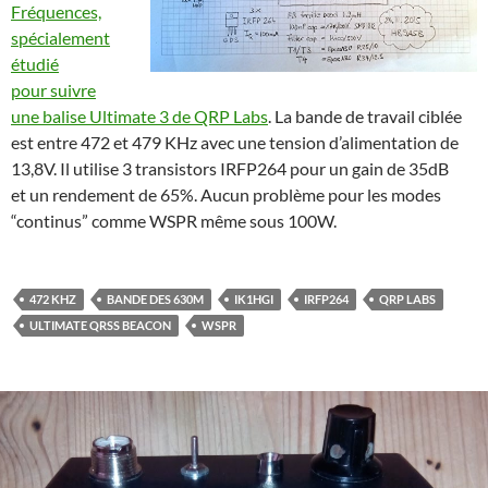
Fréquences,
spécialement
étudié
pour suivre
une balise Ultimate 3 de QRP Labs
. La bande de travail ciblée
est entre 472 et 479 KHz avec une tension d’alimentation de
13,8V. Il utilise 3 transistors IRFP264 pour un gain de 35dB
et un rendement de 65%. Aucun problème pour les modes
“continus” comme WSPR même sous 100W.
472 KHZ
BANDE DES 630M
IK1HGI
IRFP264
QRP LABS
ULTIMATE QRSS BEACON
WSPR