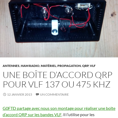
ANTENNES
,
HAM RADIO
,
MATÉRIEL
,
PROPAGATION
,
QRP
,
VLF
UNE BOÎTE D’ACCORD QRP
POUR VLF 137 OU 475 KHZ
12 JANVIER 2015
UN COMMENTAIRE
G0FTD partage avec nous son montage pour réaliser une boîte
d’accord QRP sur les bandes VLF
. Il l’utilise pour les