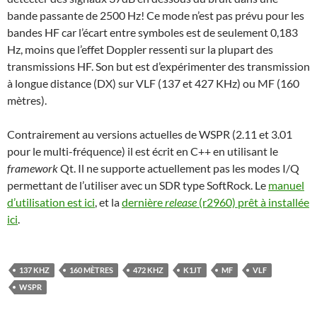
bande passante de 2500 Hz! Ce mode n’est pas prévu pour les
bandes HF car l’écart entre symboles est de seulement 0,183
Hz, moins que l’effet Doppler ressenti sur la plupart des
transmissions HF. Son but est d’expérimenter des transmission
à longue distance (DX) sur VLF (137 et 427 KHz) ou MF (160
mètres).
Contrairement au versions actuelles de WSPR (2.11 et 3.01
pour le multi-fréquence) il est écrit en C++ en utilisant le
framework
Qt. Il ne supporte actuellement pas les modes I/Q
permettant de l’utiliser avec un SDR type SoftRock. Le
manuel
d’utilisation est ici
, et la
dernière
release
(r2960) prêt à installée
ici
.
137 KHZ
160 MÈTRES
472 KHZ
K1JT
MF
VLF
WSPR