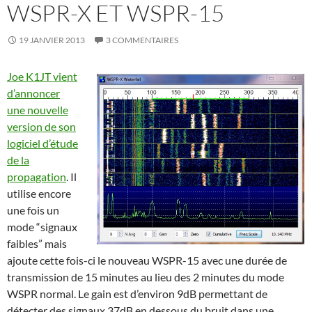
WSPR-X ET WSPR-15
19 JANVIER 2013
3 COMMENTAIRES
Joe K1JT vient
d’annoncer
une nouvelle
version de son
logiciel d’étude
de la
propagation
. Il
utilise encore
une fois un
mode “signaux
faibles” mais
ajoute cette fois-ci le nouveau WSPR-15 avec une durée de
transmission de 15 minutes au lieu des 2 minutes du mode
WSPR normal. Le gain est d’environ 9dB permettant de
détecter des signaux 37dB en dessous du bruit dans une