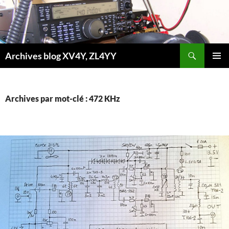
Aller
au
contenu
Recherche
Archives blog XV4Y, ZL4YY
MENU
PRINCI
Archives par mot-clé : 472 KHz