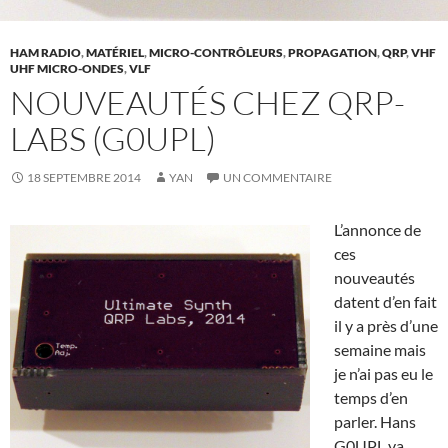
HAM RADIO
,
MATÉRIEL
,
MICRO-CONTRÔLEURS
,
PROPAGATION
,
QRP
,
VHF
UHF MICRO-ONDES
,
VLF
NOUVEAUTÉS CHEZ QRP-
LABS (G0UPL)
18 SEPTEMBRE 2014
YAN
UN COMMENTAIRE
L’annonce de
ces
nouveautés
datent d’en fait
il y a près d’une
semaine mais
je n’ai pas eu le
temps d’en
parler. Hans
G0UPL va