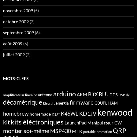
novembre 2009
(5)
octobre 2009
(2)
septembre 2009
(6)
août 2009
(6)
juillet 2009
(2)
MOTS-CLEFS
arduino
BitX
BLU
ARM
antenne
DDS
amplificateur linéaire
DSP
dx
décamétrique
firmware
energia
G0UPL
HAM
Elecraft
kenwood
homebrew
KD1JV
K4SWL
homemade
K1JT
kits éléctroniques
kit
LaunchPad
Manipulateur CW
QRP
monter soi-même
MSP430
MTR
portable
promotion