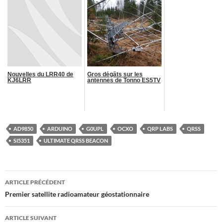
Nouvelles du LRR40 de
Gros dégâts sur les
KJ6LRR
antennes de Tonno ES5TV
AD9850
ARDUINO
G0UPL
OCXO
QRP LABS
QRSS
SI5351
ULTIMATE QRSS BEACON
Navigation
ARTICLE PRÉCÉDENT
des
Premier satellite radioamateur géostationnaire
articles
ARTICLE SUIVANT