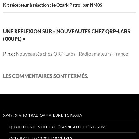
Kit récepteur à réaction : le Ozark Patrol par NM0S
UNE RÉFLEXION SUR « NOUVEAUTÉS CHEZ QRP-LABS
(G0UPL) »
Ping :
Nouveautés chez QRP-Labs | Radioamateurs-France
LES COMMENTAIRES SONT FERMÉS.
XV4Y : STATION RADIOAMATEUR EN OK20UA
QUART D’ONDE VERTICALE “CANNE À PÊCHE” SUR 20M
OCF-DIPOLE 80,40,20 ET 10 MÈTRES