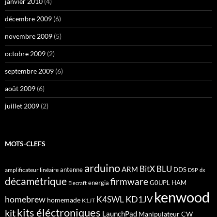
janvier 2010
(4)
décembre 2009
(6)
novembre 2009
(5)
octobre 2009
(2)
septembre 2009
(6)
août 2009
(6)
juillet 2009
(2)
MOTS-CLEFS
arduino
BitX
BLU
ARM
antenne
DDS
amplificateur linéaire
DSP
dx
décamétrique
firmware
energia
G0UPL
HAM
Elecraft
kenwood
homebrew
KD1JV
K4SWL
homemade
K1JT
kits éléctroniques
kit
LaunchPad
Manipulateur CW