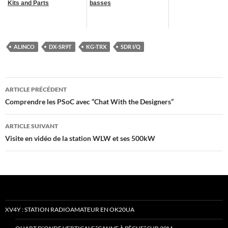
Kits and Parts
basses
ALINCO
DX-SR9T
KG-TRX
SDR I/Q
Navigation
ARTICLE PRÉCÉDENT
des
Comprendre les PSoC avec “Chat With the Designers”
articles
ARTICLE SUIVANT
Visite en vidéo de la station WLW et ses 500kW
XV4Y : STATION RADIOAMATEUR EN OK20UA