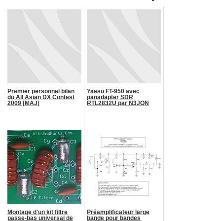
Premier personnel bilan
Yaesu FT-950 avec
du All Asian DX Contest
panadapter SDR
2009 [MAJ]
RTL2832U par N3JON
Montage d'un kit filtre
Préamplificateur large
passe-bas universal de
bande pour bandes