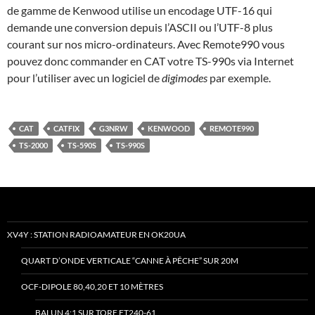
de gamme de Kenwood utilise un encodage UTF-16 qui
demande une conversion depuis l’ASCII ou l’UTF-8 plus
courant sur nos micro-ordinateurs. Avec Remote990 vous
pouvez donc commander en CAT votre TS-990s via Internet
pour l’utiliser avec un logiciel de
digimodes
par exemple.
CAT
CATFIX
G3NRW
KENWOOD
REMOTE990
TS-2000
TS-590S
TS-990S
XV4Y : STATION RADIOAMATEUR EN OK20UA
QUART D’ONDE VERTICALE “CANNE À PÊCHE” SUR 20M
OCF-DIPOLE 80,40,20 ET 10 MÈTRES
BALUN 4:1 SUR TORE FT240-61