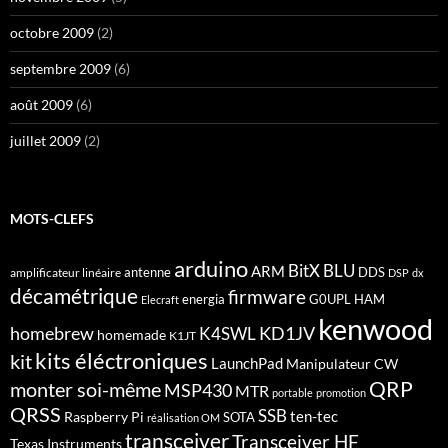
octobre 2009
(2)
septembre 2009
(6)
août 2009
(6)
juillet 2009
(2)
MOTS-CLEFS
arduino
BitX
BLU
ARM
antenne
DDS
amplificateur linéaire
DSP
dx
décamétrique
firmware
energia
G0UPL
HAM
Elecraft
kenwood
homebrew
KD1JV
K4SWL
homemade
K1JT
kits éléctroniques
kit
LaunchPad
Manipulateur CW
QRP
monter soi-même
MSP430
MTR
portable
promotion
QRSS
SSB
ten-tec
Raspberry Pi
SOTA
réalisation OM
transceiver
Transceiver HF
Texas Instruments