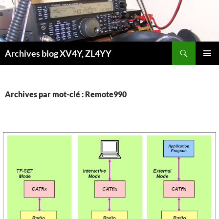
Aller
au
contenu
Recherche
Archives blog XV4Y, ZL4YY
MENU
PRINCI
Archives par mot-clé : Remote990