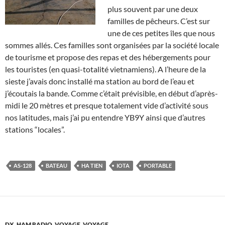
plus souvent par une deux
familles de pêcheurs. C’est sur
une de ces petites îles que nous
sommes allés. Ces familles sont organisées par la société locale
de tourisme et propose des repas et des hébergements pour
les touristes (en quasi-totalité vietnamiens). A l’heure de la
sieste j’avais donc installé ma station au bord de l’eau et
j’écoutais la bande. Comme c’était prévisible, en début d’après-
midi le 20 mètres et presque totalement vide d’activité sous
nos latitudes, mais j’ai pu entendre YB9Y ainsi que d’autres
stations “locales”.
AS-128
BATEAU
HA TIEN
IOTA
PORTABLE
DX
,
HAM RADIO
,
VOYAGE, VOYAGE...