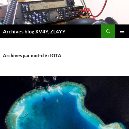
Aller
au
contenu
Recherche
Archives blog XV4Y, ZL4YY
MENU
PRINCI
Archives par mot-clé : IOTA