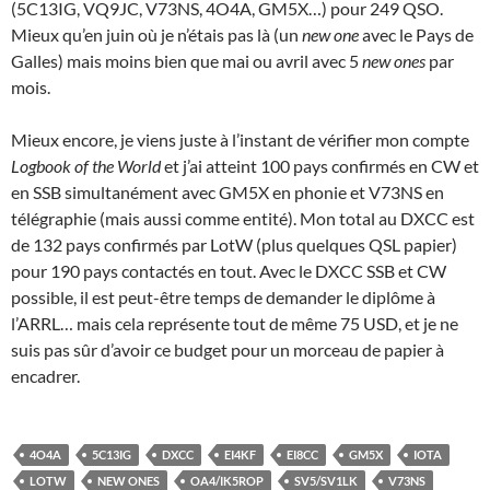
(5C13IG, VQ9JC, V73NS, 4O4A, GM5X…) pour 249 QSO.
Mieux qu’en juin où je n’étais pas là (un
new one
avec le Pays de
Galles) mais moins bien que mai ou avril avec 5
new ones
par
mois.
Mieux encore, je viens juste à l’instant de vérifier mon compte
Logbook of the World
et j’ai atteint 100 pays confirmés en CW et
en SSB simultanément avec GM5X en phonie et V73NS en
télégraphie (mais aussi comme entité). Mon total au DXCC est
de 132 pays confirmés par LotW (plus quelques QSL papier)
pour 190 pays contactés en tout. Avec le DXCC SSB et CW
possible, il est peut-être temps de demander le diplôme à
l’ARRL… mais cela représente tout de même 75 USD, et je ne
suis pas sûr d’avoir ce budget pour un morceau de papier à
encadrer.
4O4A
5C13IG
DXCC
EI4KF
EI8CC
GM5X
IOTA
LOTW
NEW ONES
OA4/IK5ROP
SV5/SV1LK
V73NS