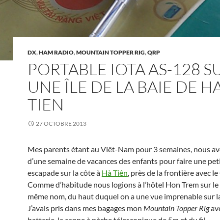
DX
,
HAM RADIO
,
MOUNTAIN TOPPER RIG
,
QRP
PORTABLE IOTA AS-128 S
UNE ÎLE DE LA BAIE DE H
TIEN
27 OCTOBRE 2013
Mes parents étant au Viêt-Nam pour 3 semaines, nous av
d’une semaine de vacances des enfants pour faire une pet
escapade sur la côte à
Hà Tiên
, près de la frontière avec 
Comme d’habitude nous logions à l’hôtel Hon Trem sur le
même nom, du haut duquel on a une vue imprenable sur la
J’avais pris dans mes bagages mon
Mountain Topper Rig
av
batterie, la canne à pèche télescopique de 5m et du fil…