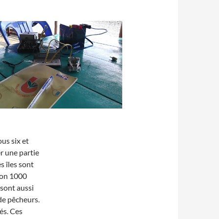
us six et
r une partie
s îles sont
ron 1000
 sont aussi
de pêcheurs.
és. Ces