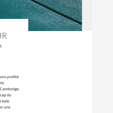
UR
A
ons profité
ite
le Cambodge.
 cap du
 baie.
ec une