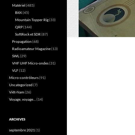
Matériel
(485)
BitX
(45)
Mountain Topper Rig
(33)
QRP
(144)
SoftRock et SDR
(87)
Propagation
(68)
Radioamateur Magazine
(13)
SWL
(29)
VHF UHF Micro-ondes
(31)
VLF
(12)
Micro-contrôleurs
(91)
Uncategorized
(7)
Viêt-Nam
(26)
Voyage, voyage…
(14)
ARCHIVES
septembre 2021
(1)