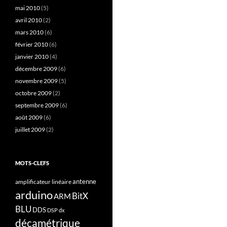
mai 2010
(5)
avril 2010
(2)
mars 2010
(6)
février 2010
(6)
janvier 2010
(4)
décembre 2009
(6)
novembre 2009
(5)
octobre 2009
(2)
septembre 2009
(6)
août 2009
(6)
juillet 2009
(2)
MOTS-CLEFS
antenne
amplificateur linéaire
arduino
BitX
ARM
BLU
DDS
DSP
dx
décamétrique