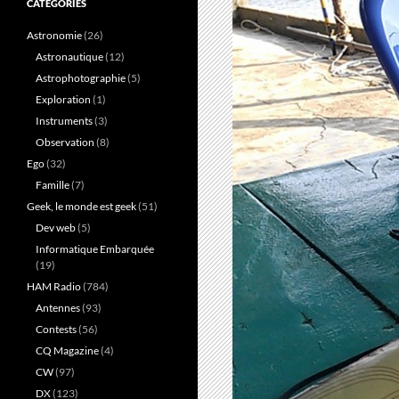
CATÉGORIES
Astronomie
(26)
Astronautique
(12)
Astrophotographie
(5)
Exploration
(1)
Instruments
(3)
Observation
(8)
Ego
(32)
Famille
(7)
Geek, le monde est geek
(51)
Dev web
(5)
Informatique Embarquée
(19)
HAM Radio
(784)
Antennes
(93)
Contests
(56)
CQ Magazine
(4)
CW
(97)
DX
(123)