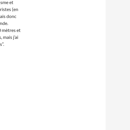
isme et
ristes (en
vais donc
ande.
0 mètres et
 mais j’ai
s”.