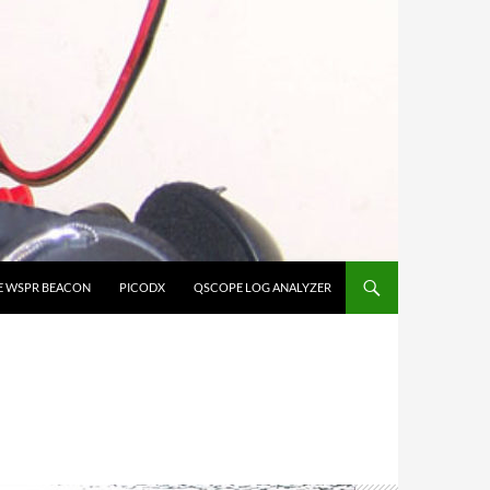
E WSPR BEACON
PICODX
QSCOPE LOG ANALYZER