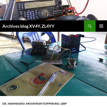
Aller
au
contenu
Recherche
Archives blog XV4Y, ZL4YY
MENU
PRINCI
DX
,
HAM RADIO
,
MOUNTAIN TOPPER RIG
,
QRP