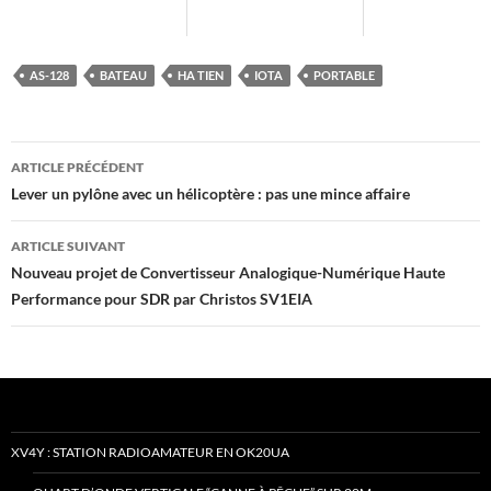
AS-128
BATEAU
HA TIEN
IOTA
PORTABLE
Navigation
ARTICLE PRÉCÉDENT
des
Lever un pylône avec un hélicoptère : pas une mince affaire
articles
ARTICLE SUIVANT
Nouveau projet de Convertisseur Analogique-Numérique Haute
Performance pour SDR par Christos SV1EIA
XV4Y : STATION RADIOAMATEUR EN OK20UA