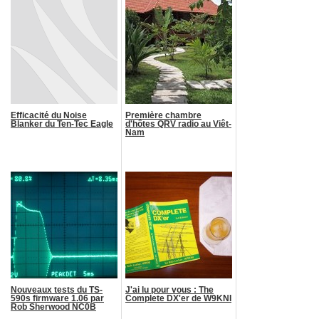
Efficacité du Noise
Première chambre
Blanker du Ten-Tec Eagle
d'hôtes QRV radio au Viêt-
Nam
Nouveaux tests du TS-
J'ai lu pour vous : The
590s firmware 1.06 par
Complete DX'er de W9KNI
Rob Sherwood NC0B