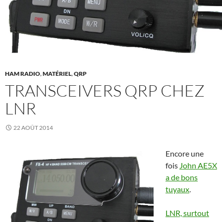
HAM RADIO
,
MATÉRIEL
,
QRP
TRANSCEIVERS QRP CHEZ
LNR
22 AOÛT 2014
Encore une
fois
John AE5X
a de bons
tuyaux
.
LNR, surtout