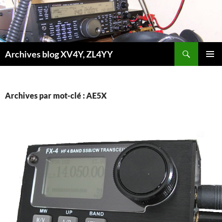
Aller
au
contenu
Recherche
Archives blog XV4Y, ZL4YY
MENU
PRINCI
Archives par mot-clé : AE5X