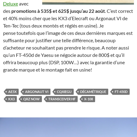
Deluxe
avec
des
promotions à 535$ et 625$ jusqu’au 22 août
. C’est correct
et 40% moins cher que les KX3 d’Elecraft ou Argonaut VI de
Ten-Tec (tous deux montés et réglés en usine). Je
pense toutefois que l’image de ces deux dernières marques est
suffisante pour justifier une telle différence, beaucoup
d’acheteur ne souhaitant pas prendre le risque. A noter aussi
qu’un FT-450d de Yaesu se négocie autour de 800$ et qu’il
offrira beaucoup plus (DSP, 100W…) avec la garantie d’une
grande marque et le montage fait en usine!
AE5X
ARGONAUT VI
CQXIEGU
DÉCAMÉTRIQUE
FT-450D
KX3
QRZ NOW
TRANSCEIVER HF
X-108