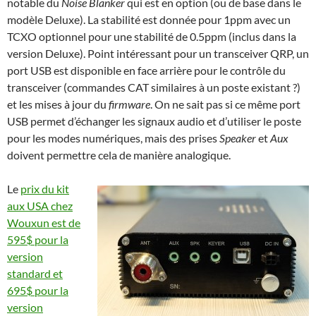
notable du
Noise Blanker
qui est en option (ou de base dans le
modèle Deluxe). La stabilité est donnée pour 1ppm avec un
TCXO optionnel pour une stabilité de 0.5ppm (inclus dans la
version Deluxe). Point intéressant pour un transceiver QRP, un
port USB est disponible en face arrière pour le contrôle du
transceiver (commandes CAT similaires à un poste existant ?)
et les mises à jour du
firmware
. On ne sait pas si ce même port
USB permet d’échanger les signaux audio et d’utiliser le poste
pour les modes numériques, mais des prises
Speaker
et
Aux
doivent permettre cela de manière analogique.
Le
prix du kit
aux USA chez
Wouxun est de
595$ pour la
version
standard et
695$ pour la
version