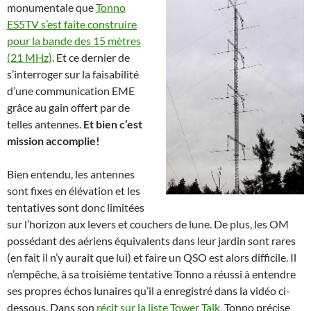
monumentale que
Tonno
ES5TV s’est faite construire
pour la bande des 15 mètres
(21 MHz)
. Et ce dernier de
s’interroger sur la faisabilité
d’une communication EME
grâce au gain offert par de
telles antennes.
Et bien c’est
mission accomplie!
Bien entendu, les antennes
sont fixes en élévation et les
tentatives sont donc limitées
sur l’horizon aux levers et couchers de lune. De plus, les OM
possédant des aériens équivalents dans leur jardin sont rares
(en fait il n’y aurait que lui) et faire un QSO est alors difficile. Il
n’empêche, à sa troisième tentative Tonno a réussi à entendre
ses propres échos lunaires qu’il a enregistré dans la vidéo ci-
dessous. Dans son
récit sur la liste Tower Talk
, Tonno précise