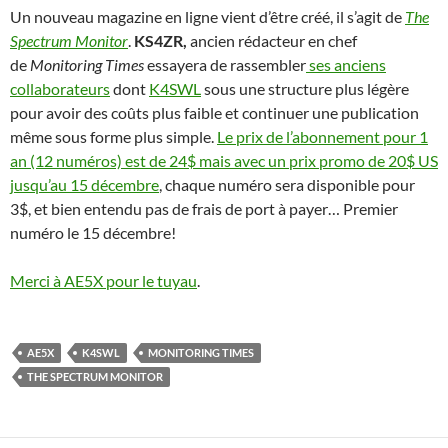
Un nouveau magazine en ligne vient d’être créé, il s’agit de
The
Spectrum Monitor
.
KS4ZR,
ancien rédacteur en chef
de
Monitoring Times
essayera de rassembler
ses anciens
collaborateurs
dont
K4SWL
sous une structure plus légère
pour avoir des coûts plus faible et continuer une publication
même sous forme plus simple.
Le prix de l’abonnement pour 1
an (12 numéros) est de 24$ mais avec un prix promo de 20$ US
jusqu’au 15 décembre
, chaque numéro sera disponible pour
3$, et bien entendu pas de frais de port à payer… Premier
numéro le 15 décembre!
Merci à AE5X pour le tuyau
.
AE5X
K4SWL
MONITORING TIMES
THE SPECTRUM MONITOR