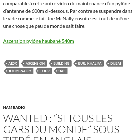
comparable à cette autre vidéo de maintenance d’un pylône
d’antenne de 600m ci-dessous. Par contre se suspendre dans
le vide comme le fait Joe McNally ensuite est tout de même
une chose que peu de monde sait faire.
Ascension pylône haubané 540m
AE5X
ASCENSION
BUILDING
BURJ KHALIFA
DUBAÏ
JOE MCNALLY
TOUR
UAE
HAM RADIO
WANTED : “SI TOUS LES
GARS DU MONDE” SOUS-