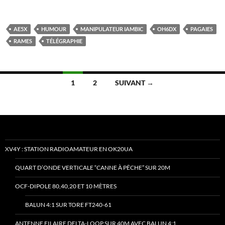
AE5X
HUMOUR
MANIPULATEUR IAMBIC
OH6DX
PAGAIES
RAMES
TÉLÉGRAPHIE
Navigation
1
2
SUIVANT →
des
articles
XV4Y : STATION RADIOAMATEUR EN OK20UA
QUART D’ONDE VERTICALE “CANNE À PÊCHE” SUR 20M
OCF-DIPOLE 80,40,20 ET 10 MÈTRES
BALUN 4:1 SUR TORE FT240-61
ANTENNE FILAIRE DELTA-LOOP SUR 40M AVEC BALUN 4:1