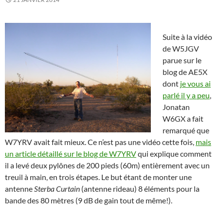
Suite à la vidéo
de W5JGV
parue sur le
blog de AE5X
dont
je vous ai
parlé il y a peu
,
Jonatan
W6GX a fait
remarqué que
W7YRV avait fait mieux. Ce n’est pas une vidéo cette fois,
mais
un article détaillé sur le blog de W7YRV
qui explique comment
il a levé deux pylônes de 200 pieds (60m) entièrement avec un
treuil à main, en trois étapes. Le but étant de monter une
antenne
Sterba Curtain
(antenne rideau) 8 éléments pour la
bande des 80 mètres (9 dB de gain tout de même!).