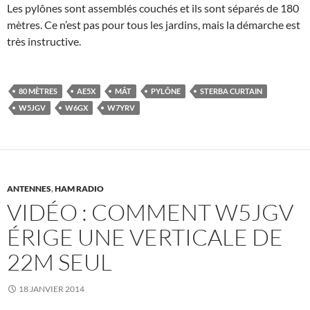
Les pylônes sont assemblés couchés et ils sont séparés de 180
mètres. Ce n’est pas pour tous les jardins, mais la démarche est
très instructive.
80 MÈTRES
AE5X
MÂT
PYLÔNE
STERBA CURTAIN
W5JGV
W6GX
W7YRV
ANTENNES
,
HAM RADIO
VIDÉO : COMMENT W5JGV
ÉRIGE UNE VERTICALE DE
22M SEUL
18 JANVIER 2014