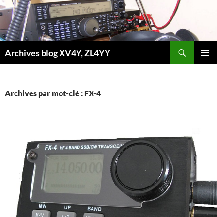
Aller
au
contenu
Recherche
Archives blog XV4Y, ZL4YY
MENU
PRINCI
Archives par mot-clé : FX-4