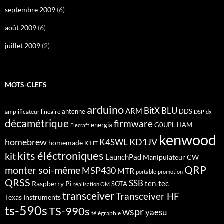
septembre 2009
(6)
août 2009
(6)
juillet 2009
(2)
MOTS-CLEFS
arduino
BitX
BLU
ARM
antenne
DDS
amplificateur linéaire
DSP
dx
décamétrique
firmware
energia
G0UPL
HAM
Elecraft
kenwood
homebrew
KD1JV
K4SWL
homemade
K1JT
kits éléctroniques
kit
LaunchPad
Manipulateur CW
QRP
monter soi-même
MSP430
MTR
portable
promotion
QRSS
SSB
ten-tec
Raspberry Pi
SOTA
réalisation OM
transceiver
Transceiver HF
Texas Instruments
ts-590s
TS-990s
wspr
yaesu
télégraphie