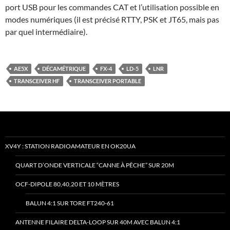
port USB pour les commandes CAT et l’utilisation possible en
modes numériques (il est précisé RTTY, PSK et JT65, mais pas
par quel intermédiaire).
AE5X
DÉCAMÉTRIQUE
FX-4
LD-5
LNR
TRANSCEIVER HF
TRANSCEIVER PORTABLE
XV4Y : STATION RADIOAMATEUR EN OK20UA
QUART D’ONDE VERTICALE “CANNE À PÊCHE” SUR 20M
OCF-DIPOLE 80,40,20 ET 10 MÈTRES
BALUN 4:1 SUR TORE FT240-61
ANTENNE FILAIRE DELTA-LOOP SUR 40M AVEC BALUN 4:1