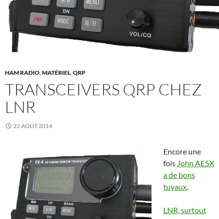
HAM RADIO
,
MATÉRIEL
,
QRP
TRANSCEIVERS QRP CHEZ
LNR
22 AOÛT 2014
Encore une
fois
John AE5X
a de bons
tuyaux
.
LNR, surtout