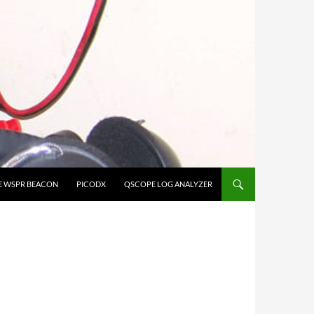
E WSPR BEACON
PICODX
QSCOPE LOG ANALYZER