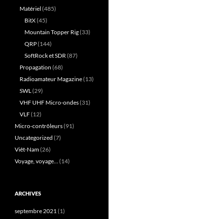
Matériel
(485)
BitX
(45)
Mountain Topper Rig
(33)
QRP
(144)
SoftRock et SDR
(87)
Propagation
(68)
Radioamateur Magazine
(13)
SWL
(29)
VHF UHF Micro-ondes
(31)
VLF
(12)
Micro-contrôleurs
(91)
Uncategorized
(7)
Viêt-Nam
(26)
Voyage, voyage…
(14)
ARCHIVES
septembre 2021
(1)