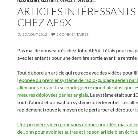
HAM RADIO
,
MATÉRIEL
,
VOYAGE, VOYAGE...
ARTICLES INTÉRESSANTS
CHEZ AE5X
15 AOÛT 2012
2 COMMENTAIRES
Pas mal de nouveautés chez John AE5X. J’étais pour ma p
avec les enfants pour une dernière sortie avant la rentrée 
Tout d’abord un article qui retrace avec des vidéos pour il
l’
épopée du premier système de radio-guidage aérien par 
allemands durant la seconde guerre mondiale ainsi que le
mesures déployées par les anglais
. Le système était sur 1
tout d’abord et utilisait un système interférentiel. Les alli
rapidement trouvé le moyen de le perturber et dérouter l
Une première vidéo pour vous donner une idée, mais aller 
de John pour avoir les autres et lire son article bien écrit 