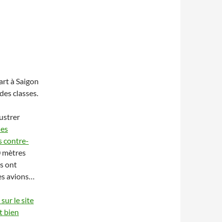
art à Saigon
des classes.
lustrer
les
s contre-
0 mètres
és ont
es avions…
sur le site
et bien