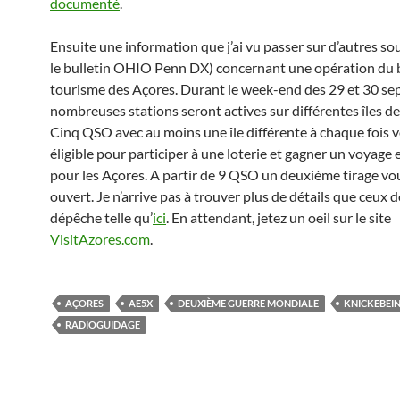
documenté
.
Ensuite une information que j’ai vu passer sur d’autres so
le bulletin OHIO Penn DX) concernant une opération du
tourisme des Açores. Durant le week-end des 29 et 30 s
nombreuses stations seront actives sur différentes îles de
Cinq QSO avec au moins une île différente à chaque fois 
éligible pour participer à une loterie et gagner un voyage 
pour les Açores. A partir de 9 QSO un deuxième tirage vo
ouvert. Je n’arrive pas à trouver plus de détails que ceux 
dépêche telle qu’
ici
. En attendant, jetez un oeil sur le site
VisitAzores.com
.
AÇORES
AE5X
DEUXIÈME GUERRE MONDIALE
KNICKEBEI
RADIOGUIDAGE