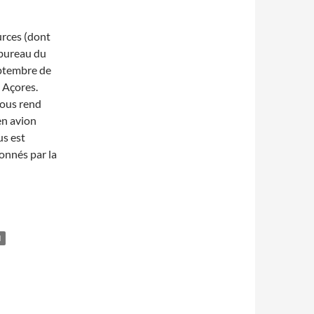
urces (dont
 bureau du
eptembre de
 Açores.
vous rend
en avion
us est
donnés par la
N