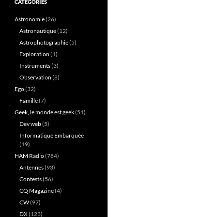
CATÉGORIES
Astronomie
(26)
Astronautique
(12)
Astrophotographie
(5)
Exploration
(1)
Instruments
(3)
Observation
(8)
Ego
(32)
Famille
(7)
Geek, le monde est geek
(51)
Dev web
(5)
Informatique Embarquée
(19)
HAM Radio
(784)
Antennes
(93)
Contests
(56)
CQ Magazine
(4)
CW
(97)
DX
(123)