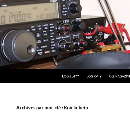
LOG ZL4YY
LOG XV4Y
CQ MAGAZIN
Archives par mot-clé : Knickebein