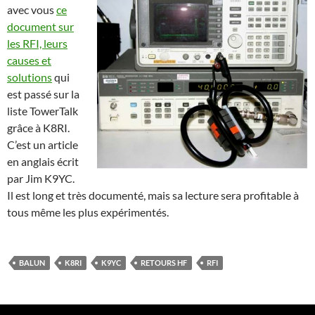
avec vous
ce
document sur
les RFI, leurs
causes et
solutions
qui
est passé sur la
liste TowerTalk
grâce à K8RI.
C’est un article
en anglais écrit
par Jim K9YC.
Il est long et très documenté, mais sa lecture sera profitable à
tous même les plus expérimentés.
BALUN
K8RI
K9YC
RETOURS HF
RFI