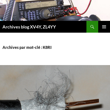
Aller
au
contenu
Recherche
Archives blog XV4Y, ZL4YY
MENU
PRINCI
Archives par mot-clé : K8RI