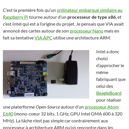
C’est la première fois qu’un
ordinateur embarqué similaire au
Raspberry Pi
tourne autour d’un
processeur de type x86
, et
c’est Intel qui est à l’origine du projet. Je pensais que VIA avait
annoncé des cartes autour de son
processeur Nano
mais en
fait sa tentative
VIA APC
utilise une architecture ARM.
Intel a donc
choisi
d’approcher le
même
fabriquant que
celui des
BeagleBoard
pour réaliser
une platerforme
Open-Source
autour d’un
processeur Atom
E640
(mono-coeur 32 bits, 1 GHz, GPU Intel GMA 600 à 320
MHz). La tâche n’est pas simple car contrairement aux
processeur à architecture ARM qu’on rencontre dans les