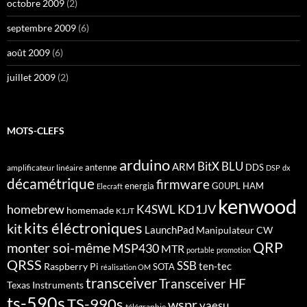
octobre 2009
(2)
septembre 2009
(6)
août 2009
(6)
juillet 2009
(2)
MOTS-CLEFS
arduino
BitX
BLU
ARM
antenne
DDS
amplificateur linéaire
DSP
dx
décamétrique
firmware
energia
G0UPL
HAM
Elecraft
kenwood
homebrew
KD1JV
K4SWL
homemade
K1JT
kits éléctroniques
kit
LaunchPad
Manipulateur CW
QRP
monter soi-même
MSP430
MTR
portable
promotion
QRSS
SSB
ten-tec
Raspberry Pi
SOTA
réalisation OM
transceiver
Transceiver HF
Texas Instruments
ts-590s
TS-990s
wspr
yaesu
télégraphie