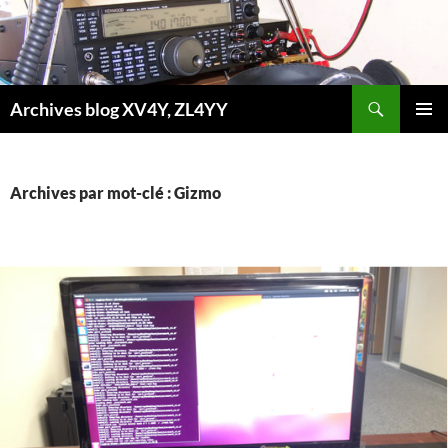
Aller
au
contenu
Recherche
Archives blog XV4Y, ZL4YY
MENU
PRINCI
Archives par mot-clé : Gizmo