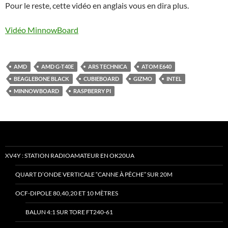
Pour le reste, cette vidéo en anglais vous en dira plus.
Vidéo MinnowBoard
AMD
AMD G-T40E
ARS TECHNICA
ATOM E640
BEAGLEBONE BLACK
CUBIEBOARD
GIZMO
INTEL
MINNOWBOARD
RASPBERRY PI
XV4Y : STATION RADIOAMATEUR EN OK20UA
QUART D’ONDE VERTICALE “CANNE À PÊCHE” SUR 20M
OCF-DIPOLE 80,40,20 ET 10 MÈTRES
BALUN 4:1 SUR TORE FT240-61