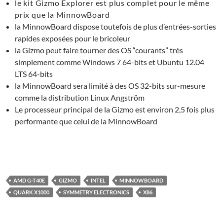
le kit Gizmo Explorer est plus complet pour le même
prix que la MinnowBoard
la MinnowBoard dispose toutefois de plus d’entrées-sorties
rapides exposées pour le bricoleur
la Gizmo peut faire tourner des OS “courants” très
simplement comme Windows 7 64-bits et Ubuntu 12.04
LTS 64-bits
la MinnowBoard sera limité à des OS 32-bits sur-mesure
comme la distribution Linux Angström
Le processeur principal de la Gizmo est environ 2,5 fois plus
performante que celui de la MinnowBoard
AMD G-T40E
GIZMO
INTEL
MINNOWBOARD
QUARK X1000
SYMMETRY ELECTRONICS
X86