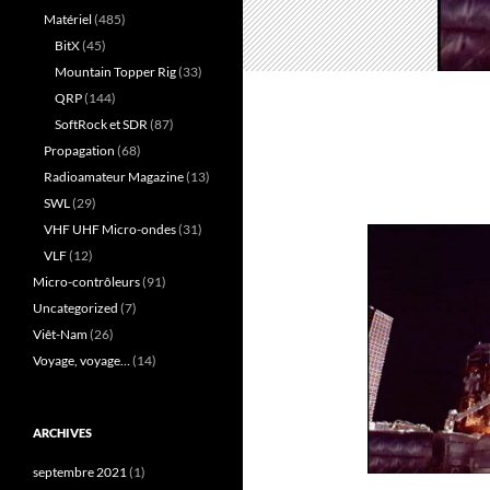
Matériel
(485)
BitX
(45)
Mountain Topper Rig
(33)
QRP
(144)
SoftRock et SDR
(87)
Propagation
(68)
Radioamateur Magazine
(13)
SWL
(29)
VHF UHF Micro-ondes
(31)
VLF
(12)
Micro-contrôleurs
(91)
Uncategorized
(7)
Viêt-Nam
(26)
Voyage, voyage…
(14)
ARCHIVES
septembre 2021
(1)