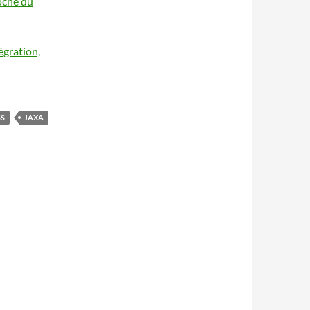
roche du
égration,
SS
JAXA