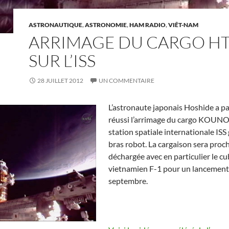
ASTRONAUTIQUE
,
ASTRONOMIE
,
HAM RADIO
,
VIÊT-NAM
ARRIMAGE DU CARGO H
SUR L’ISS
28 JUILLET 2012
UN COMMENTAIRE
L’astronaute japonais Hoshide a p
réussi l’arrimage du cargo KOUNO
station spatiale internationale ISS
bras robot. La cargaison sera pro
déchargée avec en particulier le c
vietnamien F-1 pour un lancement
septembre.