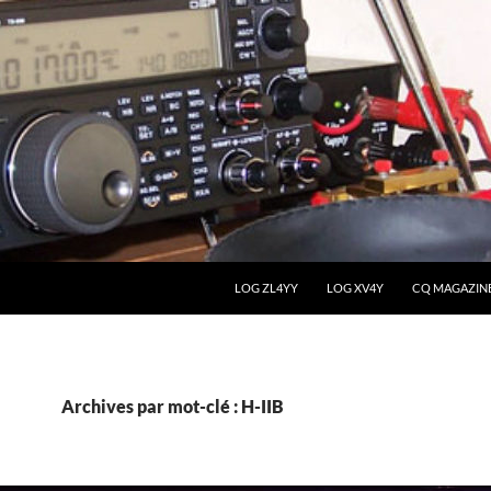
LOG ZL4YY
LOG XV4Y
CQ MAGAZIN
Archives par mot-clé : H-IIB