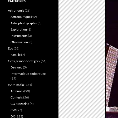
CATÉGORIES
Astronomie
(26)
Astronautique
(12)
Astrophotographie
(5)
Exploration
(1)
Instruments
(3)
Observation
(8)
Ego
(32)
Famille
(7)
Geek, le monde est geek
(51)
Dev web
(5)
Informatique Embarquée
(19)
HAM Radio
(784)
Antennes
(93)
Contests
(56)
CQ Magazine
(4)
CW
(97)
DX
(123)