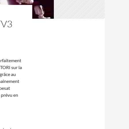
TV3
arfaitement
TORI sur la
 grâce au
chainement
ubesat
 prévu en