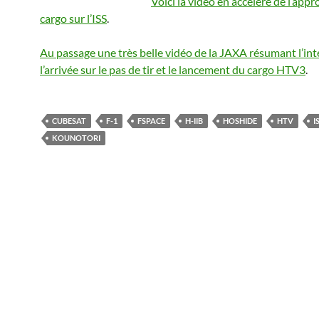
Voici la vidéo en accéléré de l’app
cargo sur l’ISS
.
Au passage une très belle vidéo de la JAXA résumant l’int
l’arrivée sur le pas de tir et le lancement du cargo HTV3
.
CUBESAT
F-1
FSPACE
H-IIB
HOSHIDE
HTV
I
KOUNOTORI