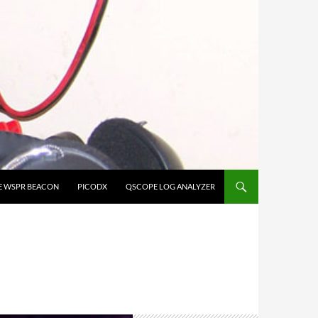
E WSPR BEACON
PICODX
QSCOPE LOG ANALYZER