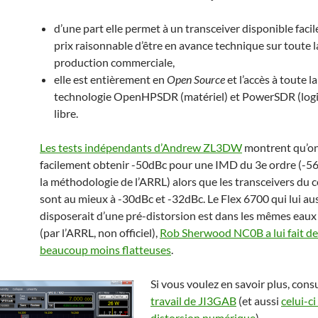
d’une part elle permet à un transceiver disponible faci
prix raisonnable d’être en avance technique sur toute l
production commerciale,
elle est entièrement en
Open Source
et l’accès à toute la
technologie OpenHPSDR (matériel) et PowerSDR (logic
libre.
Les tests indépendants d’Andrew ZL3DW
montrent qu’on
facilement obtenir -50dBc pour une IMD du 3e ordre (-5
la méthodologie de l’ARRL) alors que les transceivers du
sont au mieux à -30dBc et -32dBc. Le Flex 6700 qui lui au
disposerait d’une pré-distorsion est dans les mêmes eaux
(par l’ARRL, non officiel),
Rob Sherwood NC0B a lui fait d
beaucoup moins flatteuses
.
Si vous voulez en savoir plus, cons
travail de JI3GAB
(et aussi
celui-ci
distorsion numérique
).