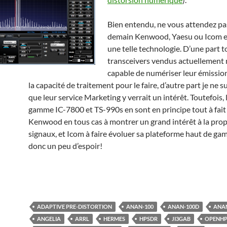
Bien entendu, ne vous attendez pa
demain Kenwood, Yaesu ou Icom
une telle technologie. D’une part t
transceivers vendus actuellement 
capable de numériser leur émission
la capacité de traitement pour le faire, d’autre part je ne s
que leur service Marketing y verrait un intérêt. Toutefois, 
gamme IC-7800 et TS-990s en sont en principe tout à fait 
Kenwood en tous cas à montrer un grand intérêt à la prop
signaux, et Icom à faire évoluer sa plateforme haut de gam
donc un peu d’espoir!
ADAPTIVE PRE-DISTORTION
ANAN-100
ANAN-100D
ANAN
ANGELIA
ARRL
HERMES
HPSDR
JI3GAB
OPENHP