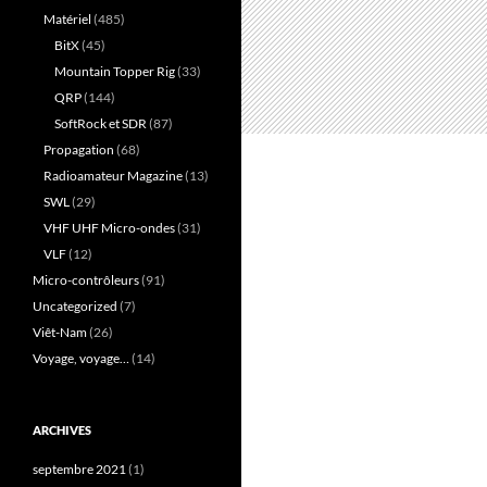
Matériel
(485)
BitX
(45)
Mountain Topper Rig
(33)
QRP
(144)
SoftRock et SDR
(87)
Propagation
(68)
Radioamateur Magazine
(13)
SWL
(29)
VHF UHF Micro-ondes
(31)
VLF
(12)
Micro-contrôleurs
(91)
Uncategorized
(7)
Viêt-Nam
(26)
Voyage, voyage…
(14)
ARCHIVES
septembre 2021
(1)