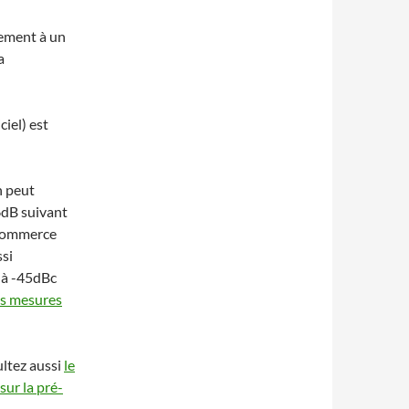
lement à un
a
iel) est
 peut
6dB suivant
 commerce
ssi
 à -45dBc
es mesures
ultez aussi
le
 sur la pré-