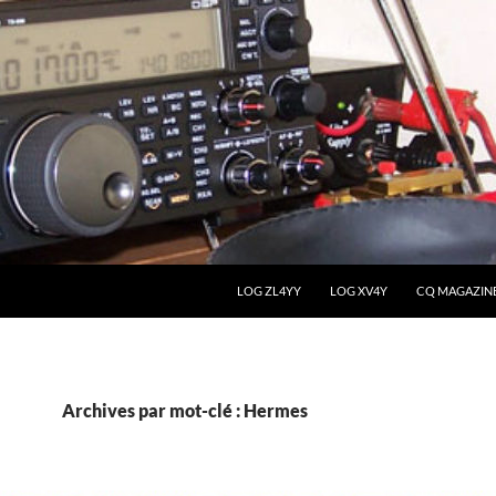
LOG ZL4YY
LOG XV4Y
CQ MAGAZIN
Archives par mot-clé : Hermes