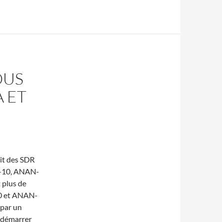
OUS
A ET
it des SDR
N-10, ANAN-
 plus de
0 et ANAN-
 par un
 démarrer