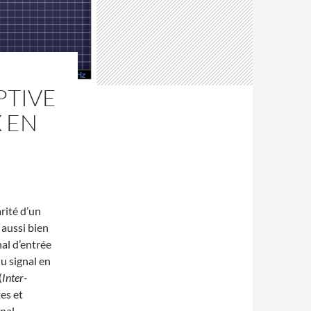
PTIVE
X EN
arité d’un
 aussi bien
nal d’entrée
u signal en
(
Inter-
es et
gnal