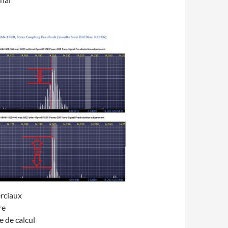
erciaux
re
e de calcul