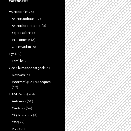
CATÉGORIES
Astronomie
(26)
Astronautique
(12)
Astrophotographie
(5)
Exploration
(1)
Instruments
(3)
Observation
(8)
Ego
(32)
Famille
(7)
Geek, le monde est geek
(51)
Dev web
(5)
Informatique Embarquée
(19)
HAM Radio
(784)
Antennes
(93)
Contests
(56)
CQ Magazine
(4)
CW
(97)
DX
(123)