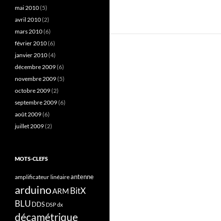
mai 2010
(5)
avril 2010
(2)
mars 2010
(6)
février 2010
(6)
janvier 2010
(4)
décembre 2009
(6)
novembre 2009
(5)
octobre 2009
(2)
septembre 2009
(6)
août 2009
(6)
juillet 2009
(2)
MOTS-CLEFS
antenne
amplificateur linéaire
arduino
BitX
ARM
BLU
DDS
DSP
dx
décamétrique