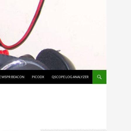
E WSPR BEACON
PICODX
QSCOPE LOG ANALYZER