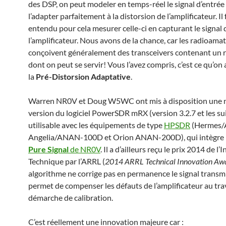
des DSP, on peut modeler en temps-réel le signal d’entrée
l’adapter parfaitement à la distorsion de l’amplificateur. Il
entendu pour cela mesurer celle-ci en capturant le signal 
l’amplificateur. Nous avons de la chance, car les radioama
conçoivent généralement des transceivers contenant un 
dont on peut se servir! Vous l’avez compris, c’est ce qu’on
la
Pré-Distorsion Adaptative
.
Warren NR0V et Doug W5WC ont mis à disposition une 
version du logiciel PowerSDR mRX (version 3.2.7 et les su
utilisable avec les équipements de type
HPSDR
(Hermes/
Angelia/ANAN-100D et Orion ANAN-200D), qui intègre 
Pure Signal
de NR0V
. Il a d’ailleurs reçu le prix 2014 de l
Technique par l’ARRL (
2014 ARRL Technical Innovation Aw
algorithme ne corrige pas en permanence le signal transmi
permet de compenser les défauts de l’amplificateur au tra
démarche de calibration.
C’est réellement une innovation majeure car :