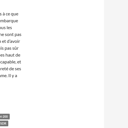
s à ce que
 embarque
ous les
ne sont pas
 et d’avoir
uis pas sûr
les haut de
capable, et
reté de ses
me. Il y a
-200
SDR