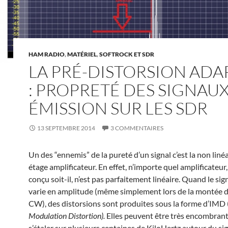
HAM RADIO
,
MATÉRIEL
,
SOFTROCK ET SDR
LA PRÉ-DISTORSION ADA
: PROPRETÉ DES SIGNAU
ÉMISSION SUR LES SDR
13 SEPTEMBRE 2014
3 COMMENTAIRES
Un des “ennemis” de la pureté d’un signal c’est la non liné
étage amplificateur. En effet, n’importe quel amplificateur,
conçu soit-il, n’est pas parfaitement linéaire. Quand le sig
varie en amplitude (même simplement lors de la montée d
CW), des distorsions sont produites sous la forme d’IMD 
Modulation Distortion).
Elles peuvent être très encombrant
s’étaler sur plusieurs centaines de KiloHertz autour du si