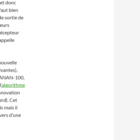
 et donc
 faut bien
de sortie de
teurs
récepteur
 appelle
nouvelle
ivantes),
ANAN-100,
l
‘algorithme
’Innovation
ard
). Cet
s mais il
vers d’une