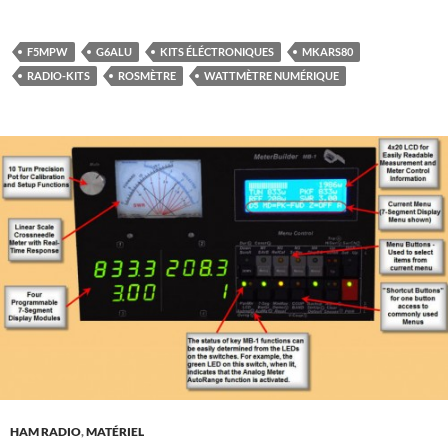
F5MPW
G6ALU
KITS ÉLÉCTRONIQUES
MKARS80
RADIO-KITS
ROSMÈTRE
WATTMÈTRE NUMÉRIQUE
HAM RADIO
,
MATÉRIEL