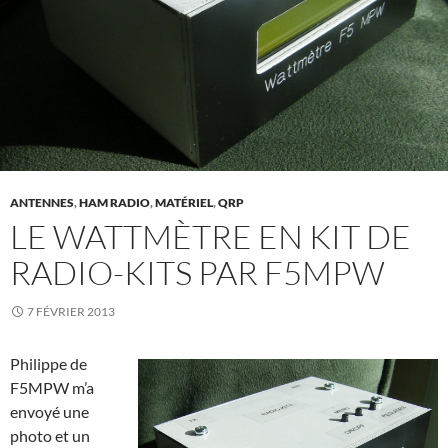
ANTENNES
,
HAM RADIO
,
MATÉRIEL
,
QRP
LE WATTMÈTRE EN KIT DE
RADIO-KITS PAR F5MPW
7 FÉVRIER 2013
Philippe de
F5MPW m’a
envoyé une
photo et un