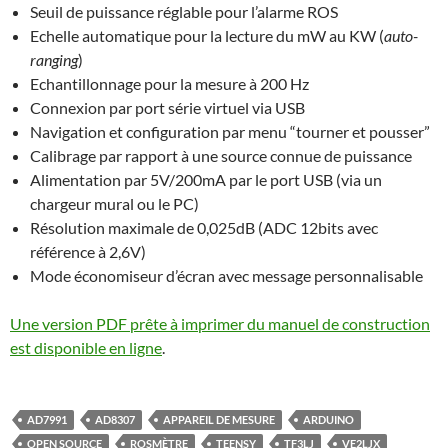
Seuil de puissance réglable pour l’alarme ROS
Echelle automatique pour la lecture du mW au KW (
auto-
ranging
)
Echantillonnage pour la mesure à 200 Hz
Connexion par port série virtuel via USB
Navigation et configuration par menu “tourner et pousser”
Calibrage par rapport à une source connue de puissance
Alimentation par 5V/200mA par le port USB (via un
chargeur mural ou le PC)
Résolution maximale de 0,025dB (ADC 12bits avec
référence à 2,6V)
Mode économiseur d’écran avec message personnalisable
Une version PDF prête à imprimer du manuel de construction
est disponible en ligne
.
AD7991
AD8307
APPAREIL DE MESURE
ARDUINO
OPEN SOURCE
ROSMÈTRE
TEENSY
TF3LJ
VE2LJX