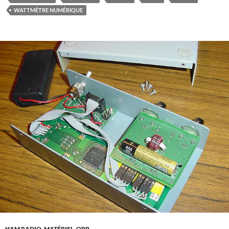
WATTMÈTRE NUMÉRIQUE
HAM RADIO
,
MATÉRIEL
,
QRP