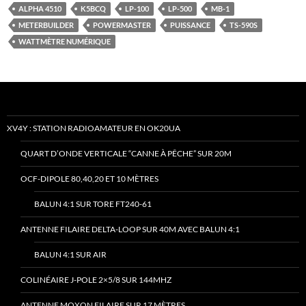
ALPHA 4510
K5BCQ
LP-100
LP-500
MB-1
METERBUILDER
POWERMASTER
PUISSANCE
TS-590S
WATTMÈTRE NUMÉRIQUE
XV4Y : STATION RADIOAMATEUR EN OK20UA
QUART D’ONDE VERTICALE “CANNE À PÊCHE” SUR 20M
OCF-DIPOLE 80,40,20 ET 10 MÈTRES
BALUN 4:1 SUR TORE FT240-61
ANTENNE FILAIRE DELTA-LOOP SUR 40M AVEC BALUN 4:1
BALUN 4:1 SUR AIR
COLINÉAIRE J-POLE 2×5/8 SUR 144MHZ
ANTENNE MOXON FILAIRE SUR 17 MÈTRES