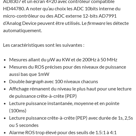
AD8307 et un écran 4×20 avec contrôleur compatible
HD44780. A noter qu’au choix les ADC 10bits interne du
micro-contrôleur ou des ADC externe 12-bits AD7991
d’Analog Device peuvent être utilisés. Le
firmware
les détecte
automatiquement.
Les caractéristiques sont les suivantes :
Mesures allant du µW au KW et de 200Hz à 50 MHz
Mesures du ROS précises pour des niveaux de puissance
aussi bas que 1mW
Double
bargraph
avec 100 niveaux chacuns
Affichage rémanent du niveau le plus haut pour une lecture
de puissance crête-à-crête (PEP)
Lecture puissance instantanée, moyenne et en pointe
(100ms)
Lecture puissance crête-à-crête (PEP) avec durée de 1s, 2,5s
ou 5 secondes
Alarme ROS trop élevé pour des seuils de 1.5:1 à 4:1