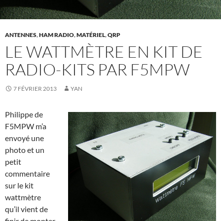
ANTENNES
,
HAM RADIO
,
MATÉRIEL
,
QRP
LE WATTMÈTRE EN KIT DE
RADIO-KITS PAR F5MPW
7 FÉVRIER 2013
YAN
Philippe de
F5MPW m’a
envoyé une
photo et un
petit
commentaire
sur le kit
wattmètre
qu’il vient de
finir de monter.