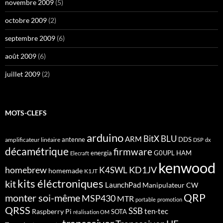
novembre 2009
(5)
octobre 2009
(2)
septembre 2009
(6)
août 2009
(6)
juillet 2009
(2)
MOTS-CLEFS
arduino
BitX
BLU
ARM
antenne
DDS
amplificateur linéaire
DSP
dx
décamétrique
firmware
energia
G0UPL
HAM
Elecraft
kenwood
homebrew
KD1JV
K4SWL
homemade
K1JT
kits éléctroniques
kit
LaunchPad
Manipulateur CW
QRP
monter soi-même
MSP430
MTR
portable
promotion
QRSS
SSB
ten-tec
Raspberry Pi
SOTA
réalisation OM