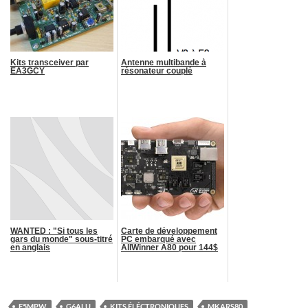
Kits transceiver par
Antenne multibande à
EA3GCY
résonateur couplé
WANTED : "Si tous les
Carte de développement
gars du monde" sous-titré
PC embarqué avec
en anglais
AllWinner A80 pour 144$
F5MPW
G6ALU
KITS ÉLÉCTRONIQUES
MKARS80