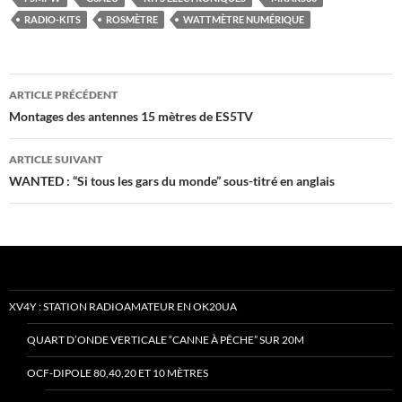
RADIO-KITS
ROSMÈTRE
WATTMÈTRE NUMÉRIQUE
Navigation
ARTICLE PRÉCÉDENT
des
Montages des antennes 15 mètres de ES5TV
articles
ARTICLE SUIVANT
WANTED : “Si tous les gars du monde” sous-titré en anglais
XV4Y : STATION RADIOAMATEUR EN OK20UA
QUART D’ONDE VERTICALE “CANNE À PÊCHE” SUR 20M
OCF-DIPOLE 80,40,20 ET 10 MÈTRES