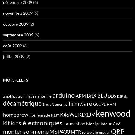
décembre 2009
(6)
novembre 2009
(5)
octobre 2009
(2)
septembre 2009
(6)
août 2009
(6)
juillet 2009
(2)
MOTS-CLEFS
arduino
BitX
BLU
ARM
antenne
DDS
amplificateur linéaire
DSP
dx
décamétrique
firmware
energia
G0UPL
HAM
Elecraft
kenwood
homebrew
KD1JV
K4SWL
homemade
K1JT
kits éléctroniques
kit
LaunchPad
Manipulateur CW
QRP
monter soi-même
MSP430
MTR
portable
promotion