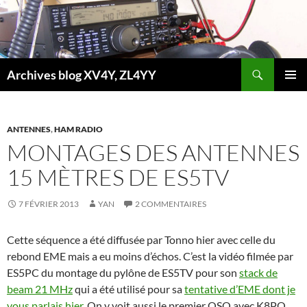
Aller
au
contenu
Recherche
Archives blog XV4Y, ZL4YY
MENU
PRINCI
ANTENNES
,
HAM RADIO
MONTAGES DES ANTENNES
15 MÈTRES DE ES5TV
7 FÉVRIER 2013
YAN
2 COMMENTAIRES
Cette séquence a été diffusée par Tonno hier avec celle du
rebond EME mais a eu moins d’échos. C’est la vidéo filmée par
ES5PC du montage du pylône de ES5TV pour son
stack de
beam 21 MHz
qui a été utilisé pour sa
tentative d’EME dont je
vous parlais hier
. On y voit aussi le premier QSO avec K8PO.