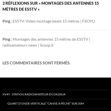
2 RÉFLEXIONS SUR « MONTAGES DES ANTENNES 15
MÈTRES DE ES5TV »
Ping :
ES5TV: Video montage beam 15 mètres | F6OYU
Ping :
Montages des antennes 15 mètres de ES5TV |
radioamateurs news | Scoop.it
LES COMMENTAIRES SONT FERMÉS.
XV4Y : STATION RADIOAMATEUR EN OK20UA
QUART D’ONDE VERTICALE “CANNE À PÊCHE” SUR 20M