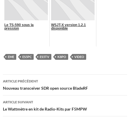
Le TS-590 sous la
WSJT-X version 1.2.1
pression
disponible
EME
ES5PC
ES5TV
K8PO
VIDEO
Navigation
ARTICLE PRÉCÉDENT
des
Nouveau transceiver SDR open source BladeRF
articles
ARTICLE SUIVANT
Le Wattmètre en kit de Radio-Kits par F5MPW