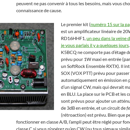
peuvent ne pas convenir à tous les besoins, mais vous cho
connaissance de cause.
Le premier kit (
numéro 15 sur la p
est un amplificateur linéaire de 2
RD16HHF1,
un peu dans la veine d
je vous parlais il y a quelques jours
K5BCQ ne comporte pas d’étage dri
prévu pour 1W maxi en entrée (parf
un SoftRock Ensemble RXTX). Il in
SOX (VOX PTT) prévu pour passer
automatiquement en émission en 
d’un signal CW, mais qui devrait m
en BLU. La place sur le PCB et les
sont prévus pour ajouter un atténu
de 3dB en entrée, et un circuit de
f
(rétroaction) est prévu. Bien que 
fonctionner en classe A/B, l’ampli peut être réglé pour fo
classe C si vous n’opérez qu’en CW (ou tous signaux simi