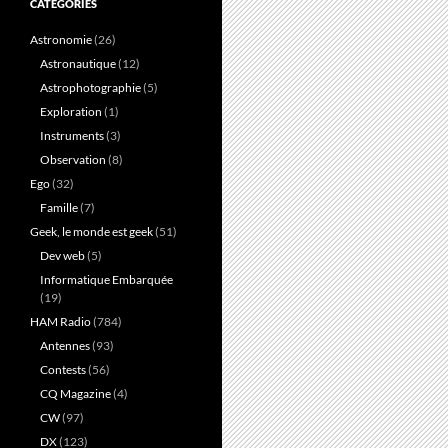
CATÉGORIES
Astronomie
(26)
Astronautique
(12)
Astrophotographie
(5)
Exploration
(1)
Instruments
(3)
Observation
(8)
Ego
(32)
Famille
(7)
Geek, le monde est geek
(51)
Dev web
(5)
Informatique Embarquée
(19)
HAM Radio
(784)
Antennes
(93)
Contests
(56)
CQ Magazine
(4)
CW
(97)
DX
(123)