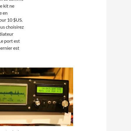
 kit ne
e en
our 10 $US.
us choisirez
diateur
Le port est
dernier est