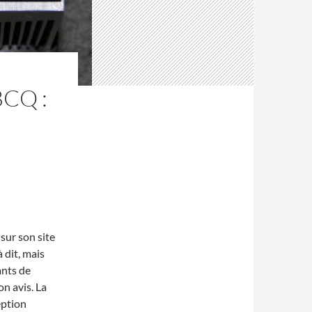
CQ :
 sur son site
 dit, mais
ants de
n avis. La
eption