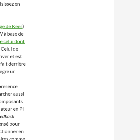
isissez en
age de Kees
)
0W à base de
e celui dont
. Celui de
ver et est
ait derrière
tègre un
présence
archer aussi
 composants
ateur en Pi
eedback
pensé pour
nctionner en
laires comme