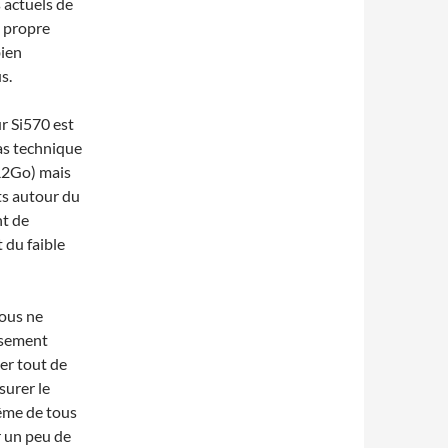
 actuels de
e propre
bien
s.
r Si570 est
pas technique
DR2Go) mais
ts autour du
nt de
 du faible
vous ne
eusement
ser tout de
surer le
ême de tous
r un peu de