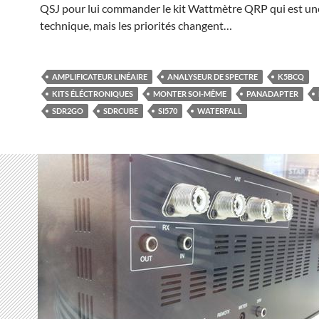
QSJ pour lui commander le kit Wattmètre QRP qui est un
technique, mais les priorités changent…
AMPLIFICATEUR LINÉAIRE
ANALYSEUR DE SPECTRE
K5BCQ
KITS ÉLÉCTRONIQUES
MONTER SOI-MÊME
PANADAPTER
SDR2GO
SDRCUBE
SI570
WATERFALL