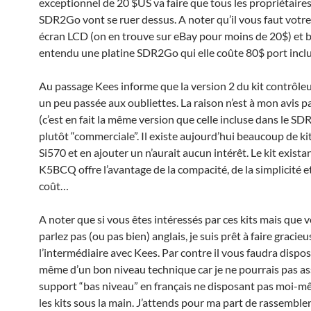
exceptionnel de 20 $US va faire que tous les propriétaires
SDR2Go vont se ruer dessus. A noter qu’il vous faut votr
écran LCD (on en trouve sur eBay pour moins de 20$) et 
entendu une platine SDR2Go qui elle coûte 80$ port inclu
Au passage Kees informe que la version 2 du kit contrôleu
un peu passée aux oubliettes. La raison n’est à mon avis 
(c’est en fait la même version que celle incluse dans le S
plutôt “commerciale”. Il existe aujourd’hui beaucoup de ki
Si570 et en ajouter un n’aurait aucun intérêt. Le kit exista
K5BCQ offre l’avantage de la compacité, de la simplicité et
coût…
A noter que si vous êtes intéressés par ces kits mais que 
parlez pas (ou pas bien) anglais, je suis prêt à faire graci
l’intermédiaire avec Kees. Par contre il vous faudra dispo
même d’un bon niveau technique car je ne pourrais pas as
support “bas niveau” en français ne disposant pas moi-m
les kits sous la main. J’attends pour ma part de rassemble