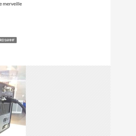
e merveille
RD16HHF