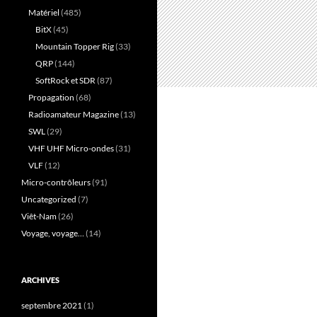
Matériel
(485)
BitX
(45)
Mountain Topper Rig
(33)
QRP
(144)
SoftRock et SDR
(87)
Propagation
(68)
Radioamateur Magazine
(13)
SWL
(29)
VHF UHF Micro-ondes
(31)
VLF
(12)
Micro-contrôleurs
(91)
Uncategorized
(7)
Viêt-Nam
(26)
Voyage, voyage…
(14)
ARCHIVES
septembre 2021
(1)