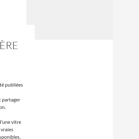
IÈRE
té publiées
c partager
on.
d’une vitre
 vraies
sponibles.