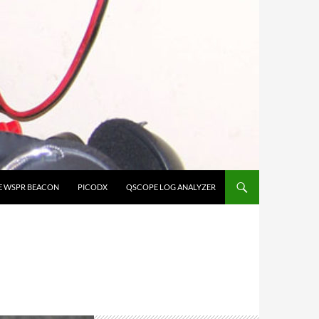
E WSPR BEACON
PICODX
QSCOPE LOG ANALYZER