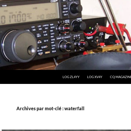
LOG ZL4YY
LOG XV4Y
CQ MAGAZIN
Archives par mot-clé : waterfall