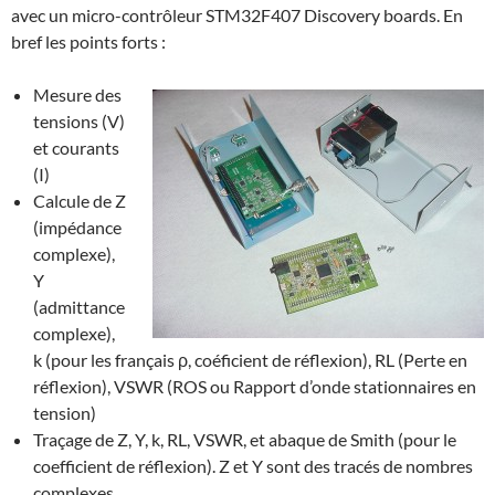
avec un micro-contrôleur STM32F407 Discovery boards. En
bref les points forts :
Mesure des
tensions (V)
et courants
(I)
Calcule de Z
(impédance
complexe),
Y
(admittance
complexe),
k (pour les français ρ, coéficient de réflexion), RL (Perte en
réflexion), VSWR (ROS ou Rapport d’onde stationnaires en
tension)
Traçage de Z, Y, k, RL, VSWR, et abaque de Smith (pour le
coefficient de réflexion). Z et Y sont des tracés de nombres
complexes.