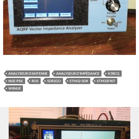
ANALYSEUR D'ANTENNE
ANALYSEUR D'IMPÉDANCE
K5BCQ
NUE-PSK
ROS
SDR2GO
STM32-SDR
STM32F407
W8NUE