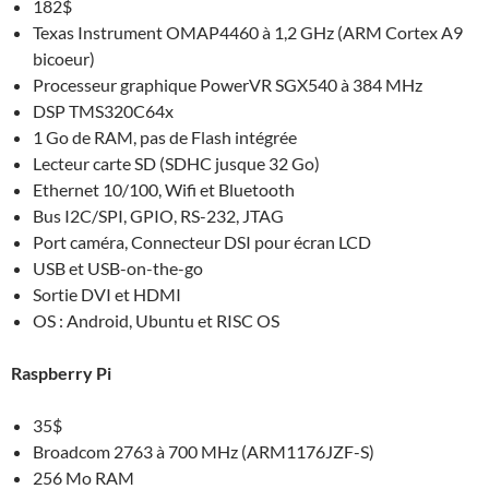
182$
Texas Instrument OMAP4460 à 1,2 GHz (ARM Cortex A9
bicoeur)
Processeur graphique PowerVR SGX540 à 384 MHz
DSP TMS320C64x
1 Go de RAM, pas de Flash intégrée
Lecteur carte SD (SDHC jusque 32 Go)
Ethernet 10/100, Wifi et Bluetooth
Bus I2C/SPI, GPIO, RS-232, JTAG
Port caméra, Connecteur DSI pour écran LCD
USB et USB-on-the-go
Sortie DVI et HDMI
OS : Android, Ubuntu et RISC OS
Raspberry Pi
35$
Broadcom 2763 à 700 MHz (ARM1176JZF-S)
256 Mo RAM