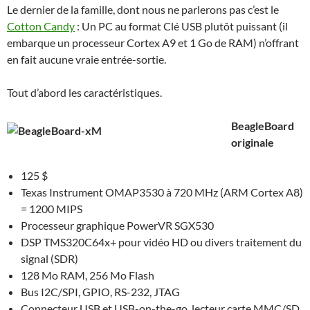
Le dernier de la famille, dont nous ne parlerons pas c’est le
Cotton Candy
: Un PC au format Clé USB plutôt puissant (il
embarque un processeur Cortex A9 et 1 Go de RAM) n’offrant
en fait aucune vraie entrée-sortie.
Tout d’abord les caractéristiques.
BeagleBoard
originale
125 $
Texas Instrument OMAP3530 à 720 MHz (ARM Cortex A8)
= 1200 MIPS
Processeur graphique PowerVR SGX530
DSP TMS320C64x+ pour vidéo HD ou divers traitement du
signal (SDR)
128 Mo RAM, 256 Mo Flash
Bus I2C/SPI, GPIO, RS-232, JTAG
Connecteur USB et USB-on-the-go, lecteur carte MMC/SD