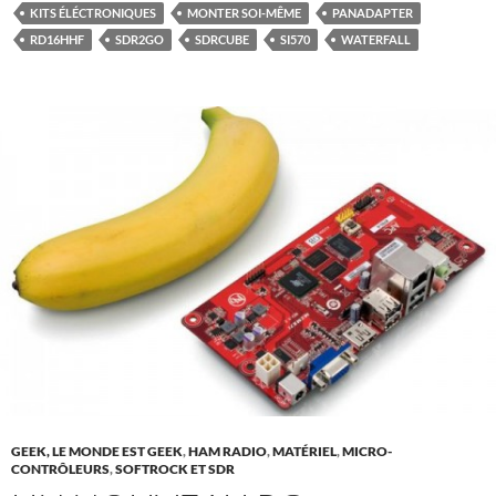
KITS ÉLÉCTRONIQUES
MONTER SOI-MÊME
PANADAPTER
RD16HHF
SDR2GO
SDRCUBE
SI570
WATERFALL
GEEK, LE MONDE EST GEEK
,
HAM RADIO
,
MATÉRIEL
,
MICRO-
CONTRÔLEURS
,
SOFTROCK ET SDR