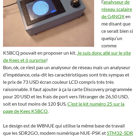
l’
analyseur de
réseau scalaire
de G4NQX
en
me disant que
ce serait bien si
quelqu’un
comme
K5BCQ pouvait en proposer un kit.
Je suis donc allé sur le site
de Kees et ô surprise
!
Bon, ok, ce n’est pas un analyseur de réseau mais un analyseur
d’impédance, cela-dit les caractéristiques sont très sympas et
le prix de 73 USD écran couleur LCD compris très très
raisonnable. Il faut ajouter à ça la carte Discovery programmée
pour 20 USD et les frais de port vers l’étranger de 26,50 USD,
soit en tout moins de 120 $US.
C’est le kit numéro 25 sur la
page de Kees K5BCQ
.
Le design est de W8NUE qui utilise la même base de travail
que les SDR2GO, modem numérique NUE-PSK et
STM32-SDR