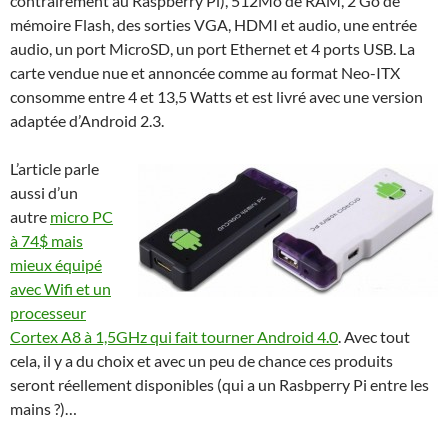
contrairement au Raspberry Pi), 512Mo de RAM, 2 Go de
mémoire Flash, des sorties VGA, HDMI et audio, une entrée
audio, un port MicroSD, un port Ethernet et 4 ports USB. La
carte vendue nue et annoncée comme au format Neo-ITX
consomme entre 4 et 13,5 Watts et est livré avec une version
adaptée d’Android 2.3.
L’article parle
aussi d’un
autre
micro PC
à 74$ mais
mieux équipé
avec Wifi et un
processeur
Cortex A8 à 1,5GHz qui fait tourner Android 4.0
. Avec tout
cela, il y a du choix et avec un peu de chance ces produits
seront réellement disponibles (qui a un Rasbperry Pi entre les
mains ?)…