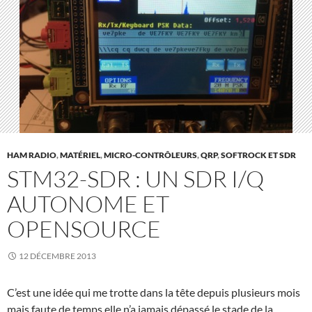
HAM RADIO
,
MATÉRIEL
,
MICRO-CONTRÔLEURS
,
QRP
,
SOFTROCK ET SDR
STM32-SDR : UN SDR I/Q
AUTONOME ET
OPENSOURCE
12 DÉCEMBRE 2013
C’est une idée qui me trotte dans la tête depuis plusieurs mois
mais faute de temps elle n’a jamais dépassé le stade de la