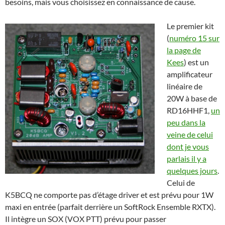
besoins, mais vous choisissez en connaissance de cause.
Le premier kit
(
numéro 15 sur
la page de
Kees
) est un
amplificateur
linéaire de
20W à base de
RD16HHF1,
un
peu dans la
veine de celui
dont je vous
parlais il y a
quelques jours
.
Celui de
K5BCQ ne comporte pas d’étage driver et est prévu pour 1W
maxi en entrée (parfait derrière un SoftRock Ensemble RXTX).
Il intègre un SOX (VOX PTT) prévu pour passer