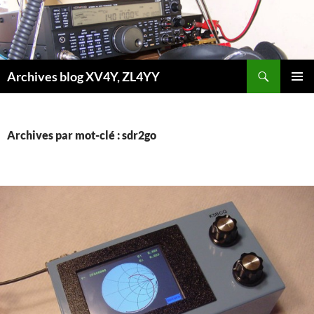
Aller
au
contenu
Recherche
Archives blog XV4Y, ZL4YY
MENU
PRINCI
Archives par mot-clé : sdr2go