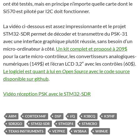
ont été testés, mais en principe n’importe quelle carte dont le
Si570 est piloté par I2C doit fonctionner.
La vidéo ci-dessous est assez impressionnante et le projet
STM32-SDR permet de décoder et transmettre du PSK-31
avec une interface graphique plutôt réussie, sans besoin d’un
micro-ordinateur à côté.
Un kit complet et proposé à 209$
pour la carte micro-contrôleur, les convertisseurs analogiques-
numériques (149$) et l’écran LCD 3,2″ avec les contrôles (60$).
Le logiciel est quant à lui en
Open Source
avec le code source
disponible sur github
.
Vidéo réception PSK avec le STM32-SDR
ARM
CORTEX M4F
DSP
I/Q
K5BCQ
K5FHF
SDR2GO
STM32-SDR
STM32F4
STMICRO
TEXAS INSTRUMENTS
VE7PKE
W5BAA
W8NUE