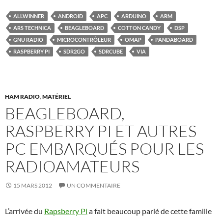
ALLWINNER
ANDROID
APC
ARDUINO
ARM
ARS TECHNICA
BEAGLEBOARD
COTTON CANDY
DSP
GNU RADIO
MICROCONTRÔLEUR
OMAP
PANDABOARD
RASPBERRY PI
SDR2GO
SDRCUBE
VIA
HAM RADIO
,
MATÉRIEL
BEAGLEBOARD,
RASPBERRY PI ET AUTRES
PC EMBARQUÉS POUR LES
RADIOAMATEURS
15 MARS 2012
UN COMMENTAIRE
L’arrivée du
Rapsberry Pi
a fait beaucoup parlé de cette famille