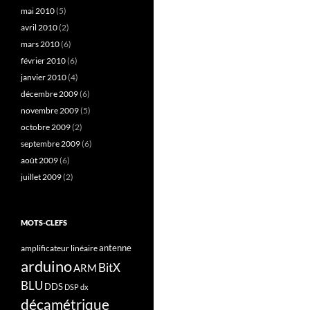
mai 2010
(5)
avril 2010
(2)
mars 2010
(6)
février 2010
(6)
janvier 2010
(4)
décembre 2009
(6)
novembre 2009
(5)
octobre 2009
(2)
septembre 2009
(6)
août 2009
(6)
juillet 2009
(2)
MOTS-CLEFS
antenne
amplificateur linéaire
arduino
BitX
ARM
BLU
DDS
DSP
dx
décamétrique