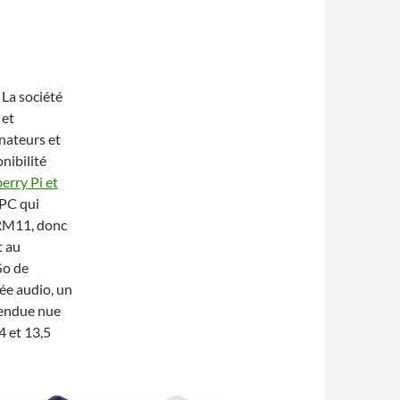
. La société
 et
nateurs et
nibilité
erry Pi et
 PC qui
RM11, donc
t au
Go de
ée audio, un
vendue nue
 et 13,5