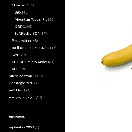
Matériel
(485)
BitX
(45)
Mountain Topper Rig
(33)
QRP
(144)
SoftRock et SDR
(87)
Propagation
(68)
Radioamateur Magazine
(13)
SWL
(29)
VHF UHF Micro-ondes
(31)
VLF
(12)
Micro-contrôleurs
(91)
Uncategorized
(7)
Viêt-Nam
(26)
Voyage, voyage…
(14)
ARCHIVES
septembre 2021
(1)