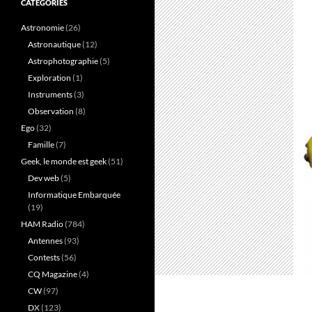
CATÉGORIES
Astronomie
(26)
Astronautique
(12)
Astrophotographie
(5)
Exploration
(1)
Instruments
(3)
Observation
(8)
Ego
(32)
Famille
(7)
Geek, le monde est geek
(51)
Dev web
(5)
Informatique Embarquée
(19)
HAM Radio
(784)
Antennes
(93)
Contests
(56)
CQ Magazine
(4)
CW
(97)
DX
(123)