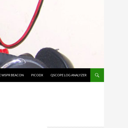
E WSPR BEACON
PICODX
QSCOPE LOG ANALYZER