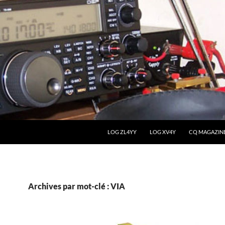
LOG ZL4YY
LOG XV4Y
CQ MAGAZIN
Archives par mot-clé : VIA