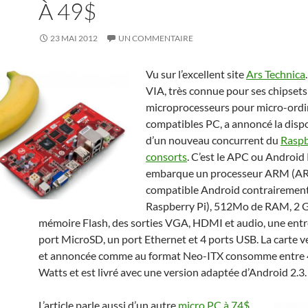
À 49$
23 MAI 2012
UN COMMENTAIRE
Vu sur l’excellent site
Ars Technica
VIA, très connue pour ses chipsets
microprocesseurs pour micro-ordi
compatibles PC, a annoncé la dispo
d’un nouveau concurrent du
Raspb
consorts
. C’est le APC ou Android
embarque un processeur ARM (A
compatible Android contrairemen
Raspberry Pi), 512Mo de RAM, 2 
mémoire Flash, des sorties VGA, HDMI et audio, une entr
port MicroSD, un port Ethernet et 4 ports USB. La carte 
et annoncée comme au format Neo-ITX consomme entre 4
Watts et est livré avec une version adaptée d’Android 2.3.
L’article parle aussi d’un autre
micro PC à 74$