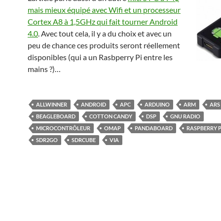
mais mieux équipé avec Wifi et un processeur
Cortex A8 à 1,5GHz qui fait tourner Android
4.0
. Avec tout cela, il y a du choix et avec un
peu de chance ces produits seront réellement
disponibles (qui a un Rasbperry Pi entre les
mains ?)…
ALLWINNER
ANDROID
APC
ARDUINO
ARM
ARS
BEAGLEBOARD
COTTON CANDY
DSP
GNU RADIO
MICROCONTRÔLEUR
OMAP
PANDABOARD
RASPBERRY P
SDR2GO
SDRCUBE
VIA