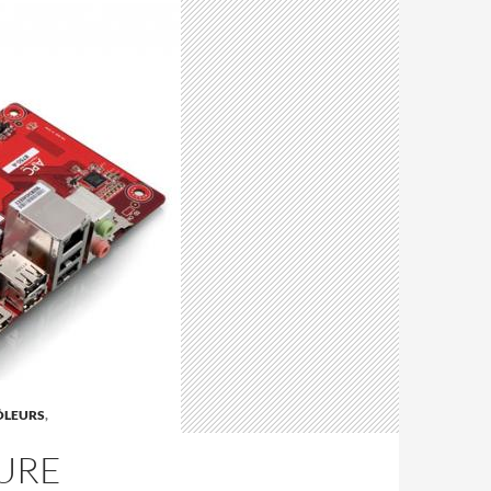
ÔLEURS
,
URE