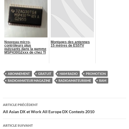
Nouveau micro-
Montages des antennes
contrôleurs plus
15 mètres de ES5TV
puissants dans la gamme
MSP430G2xxx de chez TI
ABONNEMENT
GRATUIT
HAM RADIO
PROMOTION
RADIOAMATEUR MAGAZINE
RADIOAMATEURISME
RAM
Navigation
ARTICLE PRÉCÉDENT
des
All Asian DX et Work All Europe DX Contests 2010
articles
ARTICLE SUIVANT