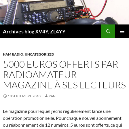
Aller
au
contenu
Recherche
Archives blog XV4Y, ZL4YY
MENU
PRINCI
HAM RADIO
,
UNCATEGORIZED
5000 EUROS OFFERTS PAR
RADIOAMATEUR
MAGAZINE À SES LECTEURS
18 SEPTEMBRE 2010
YAN
Le magazine pour lequel j’écris régulièrement lance une
opération promotionnelle. Pour chaque nouvel abonnement
ou réabonnement de 12 numéros, 5 euros sont offerts, ce qui