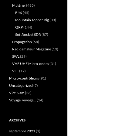
Matériel
(485)
BitX
(45)
Mountain Topper Rig
(33)
QRP
(144)
SoftRock et SDR
(87)
Propagation
(68)
Radioamateur Magazine
(13)
SWL
(29)
VHF UHF Micro-ondes
(31)
VLF
(12)
Micro-contrôleurs
(91)
Uncategorized
(7)
Viêt-Nam
(26)
Voyage, voyage…
(14)
ARCHIVES
septembre 2021
(1)