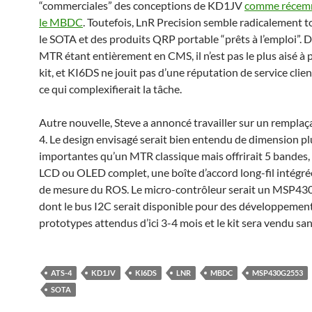
“commerciales” des conceptions de KD1JV
comme récem
le MBDC
. Toutefois, LnR Precision semble radicalement t
le SOTA et des produits QRP portable “prêts à l’emploi”. De
MTR étant entièrement en CMS, il n’est pas le plus aisé à 
kit, et KI6DS ne jouit pas d’une réputation de service client
ce qui complexifierait la tâche.
Autre nouvelle, Steve a annoncé travailler sur un remplaça
4. Le design envisagé serait bien entendu de dimension pl
importantes qu’un MTR classique mais offrirait 5 bandes,
LCD ou OLED complet, une boîte d’accord long-fil intégré
de mesure du ROS. Le micro-contrôleur serait un MSP4
dont le bus I2C serait disponible pour des développemen
prototypes attendus d’ici 3-4 mois et le kit sera vendu san
ATS-4
KD1JV
KI6DS
LNR
MBDC
MSP430G2553
SOTA