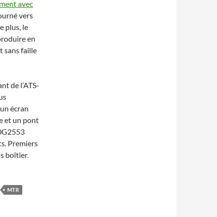
ment avec
ourné vers
 plus, le
produire en
 sans faille
nt de l’ATS-
us
 un écran
e et un pont
30G2553
ts. Premiers
s boîtier.
MTR