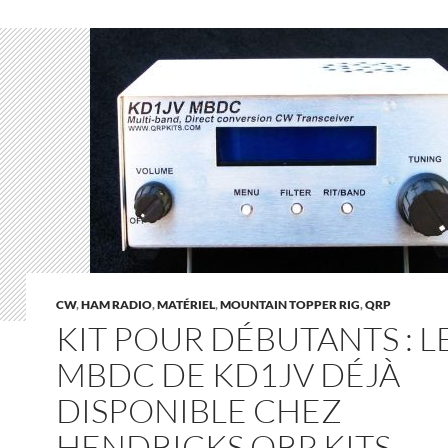
CW
,
HAM RADIO
,
MATÉRIEL
,
MOUNTAIN TOPPER RIG
,
QRP
KIT POUR DÉBUTANTS : L
MBDC DE KD1JV DÉJÀ
DISPONIBLE CHEZ
HENDRICKS QRP KITS