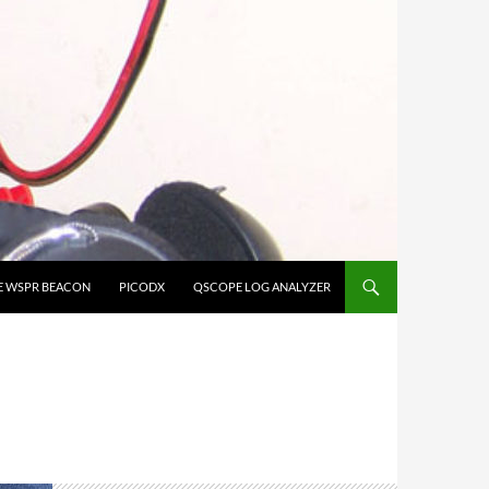
E WSPR BEACON
PICODX
QSCOPE LOG ANALYZER