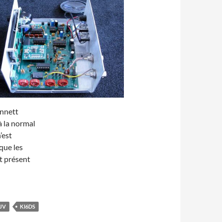
ennett
à la normal
’est
que les
t présent
JV
KI6DS