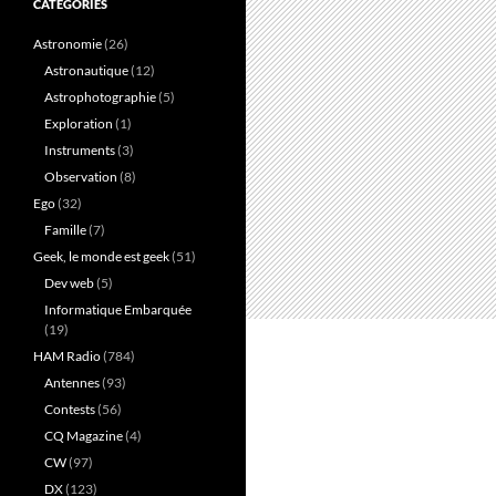
CATÉGORIES
Astronomie
(26)
Astronautique
(12)
Astrophotographie
(5)
Exploration
(1)
Instruments
(3)
Observation
(8)
Ego
(32)
Famille
(7)
Geek, le monde est geek
(51)
Dev web
(5)
Informatique Embarquée
(19)
HAM Radio
(784)
Antennes
(93)
Contests
(56)
CQ Magazine
(4)
CW
(97)
DX
(123)