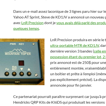
Dans un e-mail assez laconique de 3 lignes paru hier sur l
Yahoo AT Sprint, Steve de KD1JV a annoncé un nouveau 
avec
LnR Precision
dont je
vous avais déjà parlé des produi
quelques temps
.
LnR Precision produira en série le 
ultra-portable MTR de KD1JV
, da
dernière version 3 bandes (
celle e
possession étant du premier lot, 2
prix annoncé est de 250$ pour une
entièrement montée, vraisemblab
un boîtier et prête à l’emploi (même
pas explicitement précisé). La dispo
annoncée pour fin janvier.
Ce partenariat pourrait paraître surprenant car jusqu’à pr
Hendricks QRP Kits de KI6DS qui produisait les versions