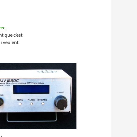
vec
nt que c’est
i veulent