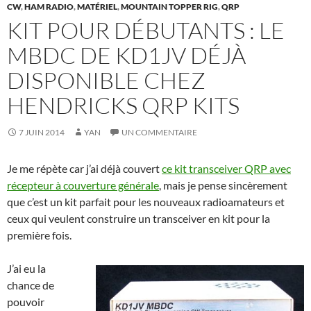
CW
,
HAM RADIO
,
MATÉRIEL
,
MOUNTAIN TOPPER RIG
,
QRP
KIT POUR DÉBUTANTS : LE
MBDC DE KD1JV DÉJÀ
DISPONIBLE CHEZ
HENDRICKS QRP KITS
7 JUIN 2014
YAN
UN COMMENTAIRE
Je me répète car j’ai déjà couvert
ce kit transceiver QRP avec
récepteur à couverture générale
, mais je pense sincèrement
que c’est un kit parfait pour les nouveaux radioamateurs et
ceux qui veulent construire un transceiver en kit pour la
première fois.
J’ai eu la
chance de
pouvoir