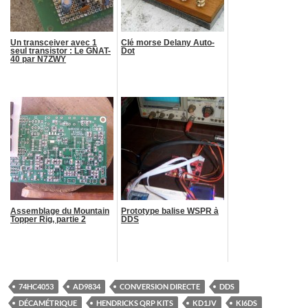
Un transceiver avec 1
Clé morse Delany Auto-
seul transistor : Le GNAT-
Dot
40 par N7ZWY
Assemblage du Mountain
Prototype balise WSPR à
Topper Rig, partie 2
DDS
74HC4053
AD9834
CONVERSION DIRECTE
DDS
DÉCAMÉTRIQUE
HENDRICKS QRP KITS
KD1JV
KI6DS