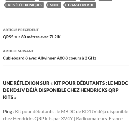
KITS ÉLÉCTRONIQUES
MBDC
TRANSCEIVER HF
Navigation
ARTICLE PRÉCÉDENT
des
QRSS sur 80 mètres avec ZL2IK
articles
ARTICLE SUIVANT
Cubieboard 8 avec Allwinner A80 8 coeurs à 2 GHz
UNE RÉFLEXION SUR « KIT POUR DÉBUTANTS : LE MBDC
DE KD1JV DÉJÀ DISPONIBLE CHEZ HENDRICKS QRP
KITS »
Ping :
Kit pour débutants : le MBDC de KD1JV déjà disponible
chez Hendricks QRP kits par XV4Y | Radioamateurs-France