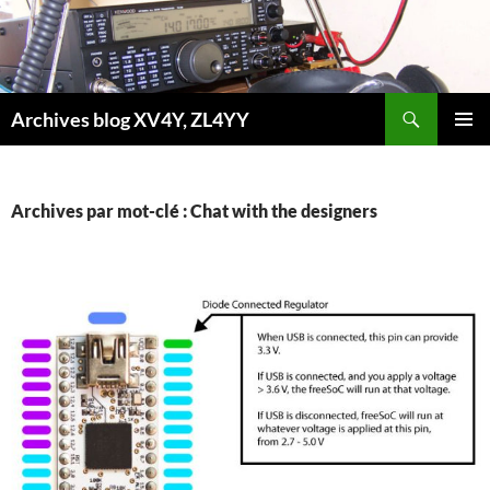
Aller
au
contenu
Recherche
Archives blog XV4Y, ZL4YY
MENU
PRINCI
Archives par mot-clé : Chat with the designers