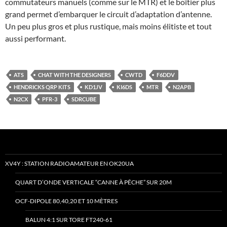
commutateurs manuels (comme sur le MTR) et le boîtier plus
grand permet d’embarquer le circuit d’adaptation d’antenne.
Un peu plus gros et plus rustique, mais moins élitiste et tout
aussi performant.
ATS
CHAT WITH THE DESIGNERS
CWTD
F6DDV
HENDRICKS QRP KITS
KD1JV
KI6DS
MTR
N2APB
N2CX
PFR-3
SDRCUBE
XV4Y : STATION RADIOAMATEUR EN OK20UA
QUART D’ONDE VERTICALE “CANNE À PÊCHE” SUR 20M
OCF-DIPOLE 80,40,20 ET 10 MÈTRES
BALUN 4:1 SUR TORE FT240-61