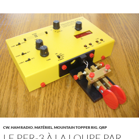
CW
,
HAM RADIO
,
MATÉRIEL
,
MOUNTAIN TOPPER RIG
,
QRP
LE PFR-3 À LA LOUPE PAR