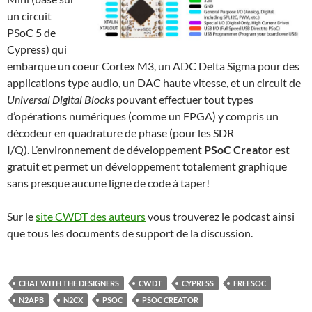
un circuit
PSoC 5 de
Cypress) qui
embarque un coeur Cortex M3, un ADC Delta Sigma pour des
applications type audio, un DAC haute vitesse, et un circuit de
Universal Digital Blocks
pouvant effectuer tout types
d’opérations numériques (comme un FPGA) y compris un
décodeur en quadrature de phase (pour les SDR
I/Q). L’environnement de développement
PSoC Creator
est
gratuit et permet un développement totalement graphique
sans presque aucune ligne de code à taper!
Sur le
site CWDT des auteurs
vous trouverez le podcast ainsi
que tous les documents de support de la discussion.
CHAT WITH THE DESIGNERS
CWDT
CYPRESS
FREESOC
N2APB
N2CX
PSOC
PSOC CREATOR