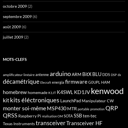
octobre 2009
(2)
septembre 2009
(6)
août 2009
(6)
juillet 2009
(2)
MOTS-CLEFS
arduino
BitX
BLU
ARM
antenne
DDS
amplificateur linéaire
DSP
dx
décamétrique
firmware
energia
G0UPL
HAM
Elecraft
kenwood
homebrew
KD1JV
K4SWL
homemade
K1JT
kits éléctroniques
kit
LaunchPad
Manipulateur CW
QRP
monter soi-même
MSP430
MTR
portable
promotion
QRSS
SSB
ten-tec
Raspberry Pi
SOTA
réalisation OM
transceiver
Transceiver HF
Texas Instruments