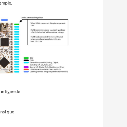
emple.
e ligne de
insi que