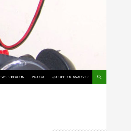
E WSPR BEACON
PICODX
QSCOPE LOG ANALYZER