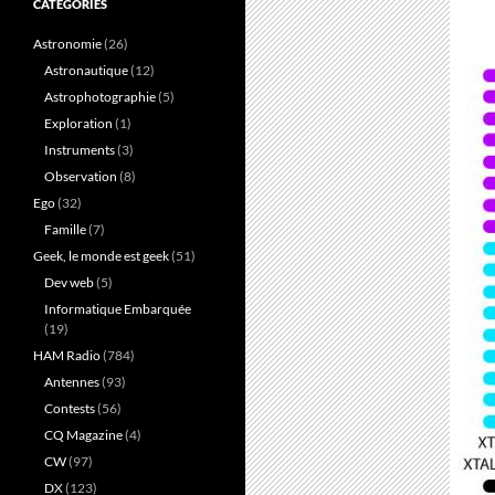
CATÉGORIES
Astronomie
(26)
Astronautique
(12)
Astrophotographie
(5)
Exploration
(1)
Instruments
(3)
Observation
(8)
Ego
(32)
Famille
(7)
Geek, le monde est geek
(51)
Dev web
(5)
Informatique Embarquée
(19)
HAM Radio
(784)
Antennes
(93)
Contests
(56)
CQ Magazine
(4)
CW
(97)
DX
(123)