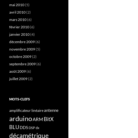
mai 2010
(5)
avril 2010
(2)
mars 2010
(6)
février 2010
(6)
janvier 2010
(4)
décembre 2009
(6)
novembre 2009
(5)
octobre 2009
(2)
septembre 2009
(6)
août 2009
(6)
juillet 2009
(2)
MOTS-CLEFS
antenne
amplificateur linéaire
arduino
BitX
ARM
BLU
DDS
DSP
dx
décamétrique