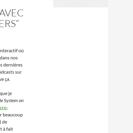
 AVEC
ERS”
teractif où
s dans nos
s dernières
odcasts sur
ue ça.
que je
e System on
cro-
ter beaucoup
) de
 à fait