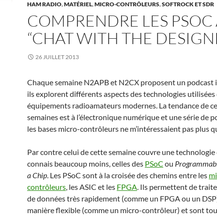
HAM RADIO
,
MATÉRIEL
,
MICRO-CONTRÔLEURS
,
SOFTROCK ET SDR
COMPRENDRE LES PSOC
“CHAT WITH THE DESIGN
26 JUILLET 2013
Chaque semaine N2APB et N2CX proposent un podcast in
ils explorent différents aspects des technologies utilisée
équipements radioamateurs modernes. La tendance de ce
semaines est à l’électronique numérique et une série de p
les bases micro-contrôleurs ne m’intéressaient pas plus q
Par contre celui de cette semaine couvre une technologie 
connais beaucoup moins, celles des
PSoC
ou
Programmabl
a Chip
. Les PSoC sont à la croisée des chemins entre les
mi
contrôleurs
, les ASIC et les
FPGA
. Ils permettent de trai
de données très rapidement (comme un FPGA ou un DSP
manière flexible (comme un micro-contrôleur) et sont tout