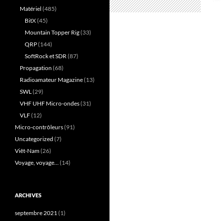
Matériel
(485)
BitX
(45)
Mountain Topper Rig
(33)
QRP
(144)
SoftRock et SDR
(87)
Propagation
(68)
Radioamateur Magazine
(13)
SWL
(29)
VHF UHF Micro-ondes
(31)
VLF
(12)
Micro-contrôleurs
(91)
Uncategorized
(7)
Viêt-Nam
(26)
Voyage, voyage…
(14)
ARCHIVES
septembre 2021
(1)