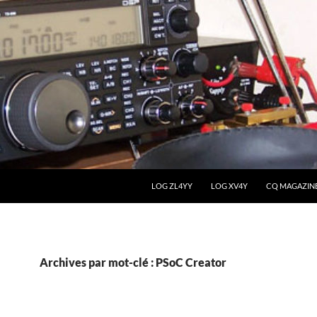
LOG ZL4YY
LOG XV4Y
CQ MAGAZIN
Archives par mot-clé : PSoC Creator