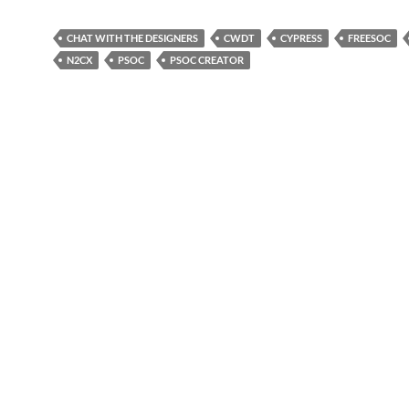
CHAT WITH THE DESIGNERS
CWDT
CYPRESS
FREESOC
N2CX
PSOC
PSOC CREATOR