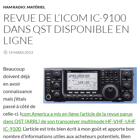
HAM RADIO
,
MATÉRIEL
REVUE DE L’ICOM IC-9100
DANS QST DISPONIBLE EN
LIGNE
19 MARS 2013
Beaucoup
doivent déjà
en avoir
connaissance
mais j’étais
passé à côté de
celle-ci. I
com America a mis en ligne l’article de la revue parue
dans QST (ARRL) de son transceiver multimode HF-VHF-UHF
IC-9100
. L’article est très bien écrit à mon goût et apporte bon
nombre d’informations utiles aux acheteurs potentiels. Bien