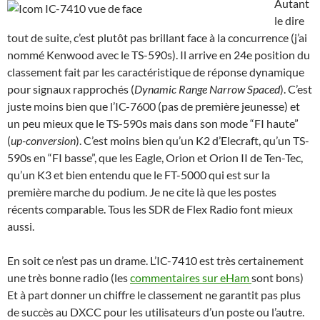
Autant
le dire
tout de suite, c’est plutôt pas brillant face à la concurrence (j’ai
nommé Kenwood avec le TS-590s). Il arrive en 24e position du
classement fait par les caractéristique de réponse dynamique
pour signaux rapprochés (
Dynamic Range Narrow Spaced
). C’est
juste moins bien que l’IC-7600 (pas de première jeunesse) et
un peu mieux que le TS-590s mais dans son mode “FI haute”
(
up-conversion
). C’est moins bien qu’un K2 d’Elecraft, qu’un TS-
590s en “FI basse”, que les Eagle, Orion et Orion II de Ten-Tec,
qu’un K3 et bien entendu que le FT-5000 qui est sur la
première marche du podium. Je ne cite là que les postes
récents comparable. Tous les SDR de Flex Radio font mieux
aussi.
En soit ce n’est pas un drame. L’IC-7410 est très certainement
une très bonne radio (les
commentaires sur eHam
sont bons)
Et à part donner un chiffre le classement ne garantit pas plus
de succès au DXCC pour les utilisateurs d’un poste ou l’autre.