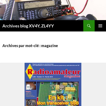
Aller
au
contenu
Recherche
Archives blog XV4Y, ZL4YY
MENU
PRINCI
Archives par mot-clé : magazine