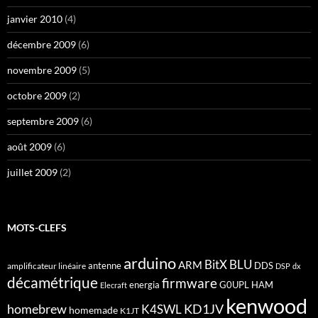
janvier 2010
(4)
décembre 2009
(6)
novembre 2009
(5)
octobre 2009
(2)
septembre 2009
(6)
août 2009
(6)
juillet 2009
(2)
MOTS-CLEFS
arduino
BitX
BLU
ARM
antenne
DDS
amplificateur linéaire
DSP
dx
décamétrique
firmware
energia
G0UPL
HAM
Elecraft
kenwood
homebrew
KD1JV
K4SWL
homemade
K1JT