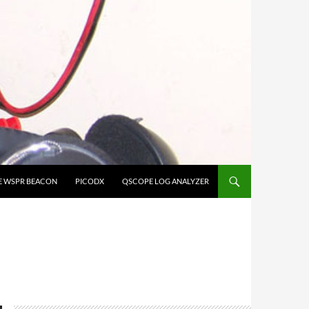
E WSPR BEACON
PICODX
QSCOPE LOG ANALYZER