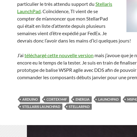
particulier le très attendu support du
Stellaris
LaunchPad
. Coïncidence, TI vient de se
compter de m’annoncer que mon StellarPad
qui était en liste d’attente depuis plusieurs
semaines vient d’être expédié par FedEx. Je
devrais donc l’avoir dans les mains d’ici quelques jours!
J’ai
téléchargé cette nouvelle version
mais j’avoue que je n
encore eu le temps de la tester. Je suis en train de finalis
prototype de balise WSPR agile avec DDS afin de pouvoir
commander les composants débuts janvier pour une premi
ARDUINO
CORTEX M4F
ENERGIA
LAUNCHPAD
MSP4
STELLARIS LAUNCHPAD
STELLARPAD