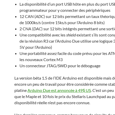
La disponibilité d’un port USB hôte en plus du port US
programmateur pour y connecter des périphériques
12 CAN (
ADC
) sur 12 bits permettant un taux théor
de 1000ks/s (contre 15ks/s pour l’Arduino 8 bits)
2 CNA (
DAC
) sur 12 bits intégrés permettant une sort
Une compatibilité avec les
shield
existant s’ils sont con
de la révision R3 car l’Arduino Due utilise une logique 
5V pour l’Arduino)
Une portabilité assez facile du code prévu pour les A
les nouveaux Cortex M3
Un connecteur JTAG/SWD pour le déboguage
La version béta 1.5 de l’IDE Arduino est disponible mais
encore un peu de travail pour être considérée comme stab
platine
Arduino Due est annoncée à 49$ US
. C’est un peu
que le Maple et 10 fois le prix du Stellaris Launchpad au p
disponibilité réelle n’est pas encore connue.
Une dernière remarque, comme beaucoup de circuits du 