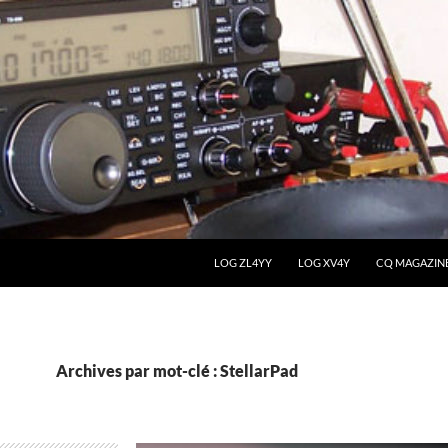
LOG ZL4YY
LOG XV4Y
CQ MAGAZIN
Archives par mot-clé : StellarPad