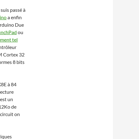
e suis passé à
ino
a enfin
Arduino Due
aunchPad
ou
ment tel
ontrôleur
RM Cortex 32
formes 8 bits
X8E à 84
tecture
 est un
512Ko de
ircuit on
riques