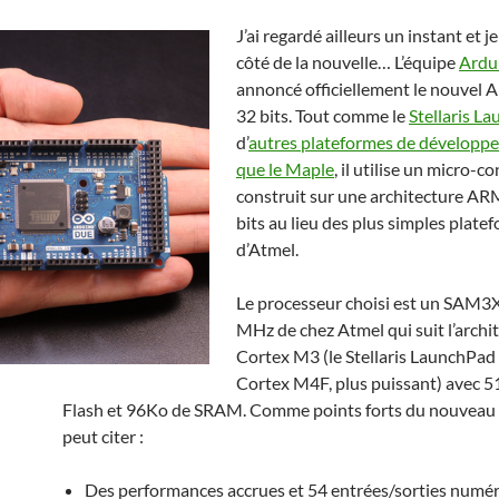
J’ai regardé ailleurs un instant et j
côté de la nouvelle… L’équipe
Ardu
annoncé officiellement le nouvel 
32 bits. Tout comme le
Stellaris L
d’
autres plateformes de développe
que le Maple
, il utilise un micro-c
construit sur une architecture A
bits au lieu des plus simples plate
d’Atmel.
Le processeur choisi est un SAM3
MHz de chez Atmel qui suit l’archi
Cortex M3 (le Stellaris LaunchPad
Cortex M4F, plus puissant) avec 
Flash et 96Ko de SRAM. Comme points forts du nouveau c
peut citer :
Des performances accrues et 54 entrées/sorties numé