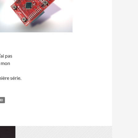
’ai pas
er mon
ère série.
30