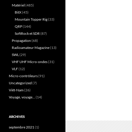
Matériel
(485)
BitX
(45)
Mountain Topper Rig
(33)
QRP
(144)
SoftRock et SDR
(87)
Propagation
(68)
Radioamateur Magazine
(13)
SWL
(29)
VHF UHF Micro-ondes
(31)
VLF
(12)
Micro-contrôleurs
(91)
Uncategorized
(7)
Viêt-Nam
(26)
Voyage, voyage…
(14)
ARCHIVES
septembre 2021
(1)