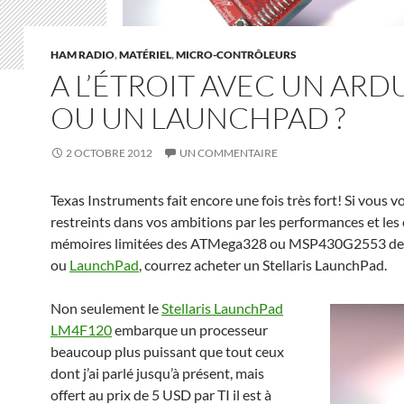
HAM RADIO
,
MATÉRIEL
,
MICRO-CONTRÔLEURS
A L’ÉTROIT AVEC UN ARD
OU UN LAUNCHPAD ?
2 OCTOBRE 2012
UN COMMENTAIRE
Texas Instruments fait encore une fois très fort! Si vous v
restreints dans vos ambitions par les performances et les
mémoires limitées des ATMega328 ou MSP430G2553 d
ou
LaunchPad
, courrez acheter un Stellaris LaunchPad.
Non seulement le
Stellaris LaunchPad
LM4F120
embarque un processeur
beaucoup plus puissant que tout ceux
dont j’ai parlé jusqu’à présent, mais
offert au prix de 5 USD par TI il est à