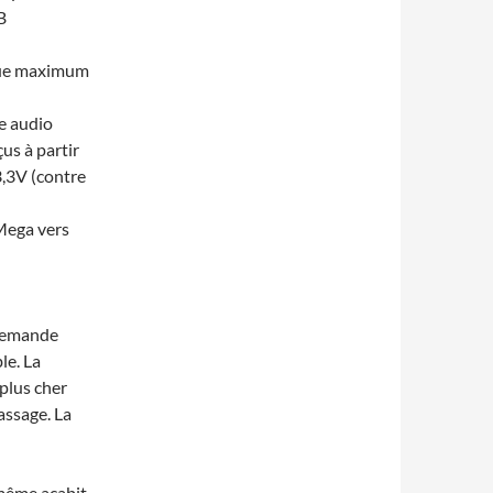
B
ique maximum
ie audio
çus à partir
3,3V (contre
TMega vers
 demande
le. La
 plus cher
assage. La
même acabit,