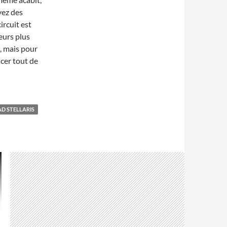
yez des
ircuit est
eurs plus
, mais pour
cer tout de
D STELLARIS