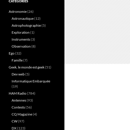
CATÉGORIES
Astronomie
(26)
Astronautique
(12)
Astrophotographie
(5)
Exploration
(1)
Instruments
(3)
Observation
(8)
Ego
(32)
Famille
(7)
Geek, le monde est geek
(51)
Dev web
(5)
Informatique Embarquée
(19)
HAM Radio
(784)
Antennes
(93)
Contests
(56)
CQ Magazine
(4)
CW
(97)
DX
(123)