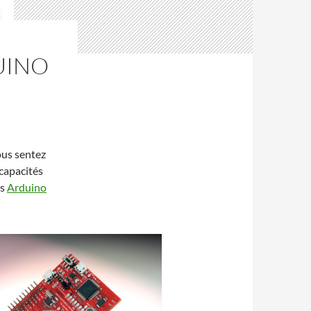
UINO
ous sentez
 capacités
es
Arduino