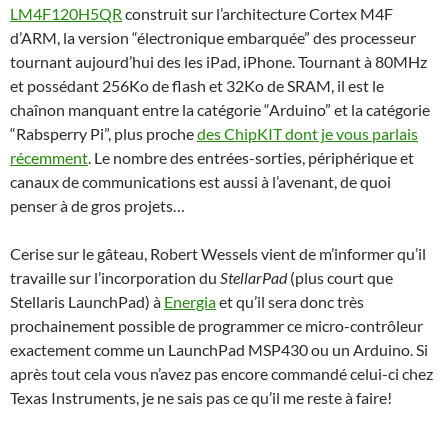
LM4F120H5QR
construit sur l’architecture Cortex M4F
d’ARM, la version “électronique embarquée” des processeur
tournant aujourd’hui des les iPad, iPhone. Tournant à 80MHz
et possédant 256Ko de flash et 32Ko de SRAM, il est le
chaînon manquant entre la catégorie “Arduino” et la catégorie
“Rabsperry Pi”, plus proche
des ChipKIT dont je vous parlais
récemment
. Le nombre des entrées-sorties, périphérique et
canaux de communications est aussi à l’avenant, de quoi
penser à de gros projets…
Cerise sur le gâteau, Robert Wessels vient de m’informer qu’il
travaille sur l’incorporation du
StellarPad
(plus court que
Stellaris LaunchPad) à
Energia
et qu’il sera donc très
prochainement possible de programmer ce micro-contrôleur
exactement comme un LaunchPad MSP430 ou un Arduino. Si
après tout cela vous n’avez pas encore commandé celui-ci chez
Texas Instruments, je ne sais pas ce qu’il me reste à faire!