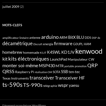
juillet 2009
(2)
MOTS-CLEFS
arduino
BitX
BLU
ARM
antenne
DDS
amplificateur linéaire
DSP
dx
décamétrique
firmware
energia
G0UPL
HAM
Elecraft
kenwood
homebrew
KD1JV
K4SWL
homemade
K1JT
kits éléctroniques
kit
LaunchPad
Manipulateur CW
QRP
monter soi-même
MSP430
MTR
portable
promotion
QRSS
SSB
ten-tec
Raspberry Pi
SOTA
réalisation OM
transceiver
Transceiver HF
Texas Instruments
ts-590s
TS-990s
wspr
yaesu
télégraphie
Fièrement propulsé par WordPress