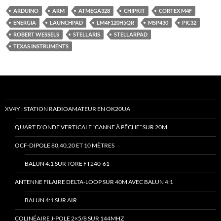
ARDUINO
ARM
ATMEGA328
CHIPKIT
CORTEX M4F
ENERGIA
LAUNCHPAD
LM4F120H5QR
MSP430
PIC32
ROBERT WESSELS
STELLARIS
STELLARPAD
TEXAS INSTRUMENTS
XV4Y : STATION RADIOAMATEUR EN OK20UA
QUART D’ONDE VERTICALE “CANNE À PÊCHE” SUR 20M
OCF-DIPOLE 80,40,20 ET 10 MÈTRES
BALUN 4:1 SUR TORE FT240-61
ANTENNE FILAIRE DELTA-LOOP SUR 40M AVEC BALUN 4:1
BALUN 4:1 SUR AIR
COLINÉAIRE J-POLE 2×5/8 SUR 144MHZ