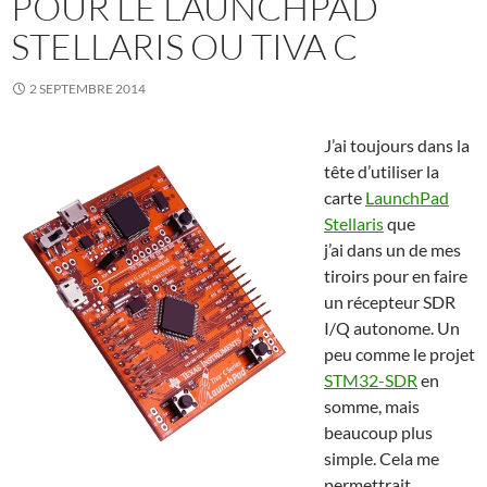
POUR LE LAUNCHPAD
STELLARIS OU TIVA C
2 SEPTEMBRE 2014
J’ai toujours dans la
tête d’utiliser la
carte
LaunchPad
Stellaris
que
j’ai dans un de mes
tiroirs pour en faire
un récepteur SDR
I/Q autonome. Un
peu comme le projet
STM32-SDR
en
somme, mais
beaucoup plus
simple. Cela me
permettrait