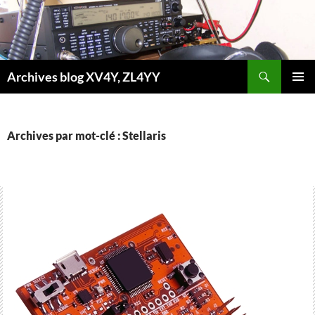
Aller
au
contenu
Recherche
Archives blog XV4Y, ZL4YY
MENU
PRINCI
Archives par mot-clé : Stellaris