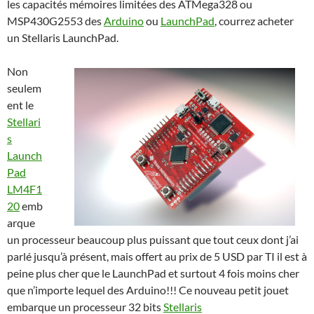
les capacités mémoires limitées des ATMega328 ou
MSP430G2553 des
Arduino
ou
LaunchPad
, courrez acheter
un Stellaris LaunchPad.
Non
seulem
ent le
Stellari
s
Launch
Pad
LM4F1
20
emb
arque
un processeur beaucoup plus puissant que tout ceux dont j’ai
parlé jusqu’à présent, mais offert au prix de 5 USD par TI il est à
peine plus cher que le LaunchPad et surtout 4 fois moins cher
que n’importe lequel des Arduino!!! Ce nouveau petit jouet
embarque un processeur 32 bits
Stellaris