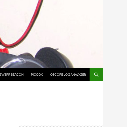
E WSPR BEACON
PICODX
QSCOPE LOG ANALYZER