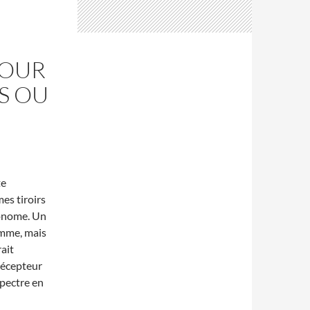
POUR
S OU
te
mes tiroirs
tonome. Un
mme, mais
ait
récepteur
spectre en