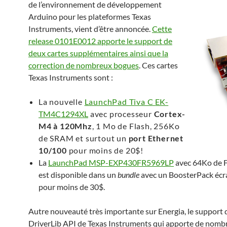
de l’environnement de développement
Arduino pour les plateformes Texas
Instruments, vient d’être annoncée.
Cette
release 0101E0012 apporte le support de
deux cartes supplémentaires ainsi que la
correction de nombreux bogues
. Ces cartes
Texas Instruments sont :
La nouvelle
LaunchPad Tiva C
EK-
TM4C1294XL
avec processeur
Cortex-
M4 à 120Mhz
, 1 Mo de Flash, 256Ko
de SRAM et surtout un
port Ethernet
10/100
pour moins de 20$
!
La
LaunchPad MSP-EXP430FR5969LP
avec 64Ko de 
est disponible dans un
bundle
avec un BoosterPack éc
pour moins de 30$.
Autre nouveauté très importante sur Energia, le support 
DriverLib API de Texas Instruments qui apporte de nomb