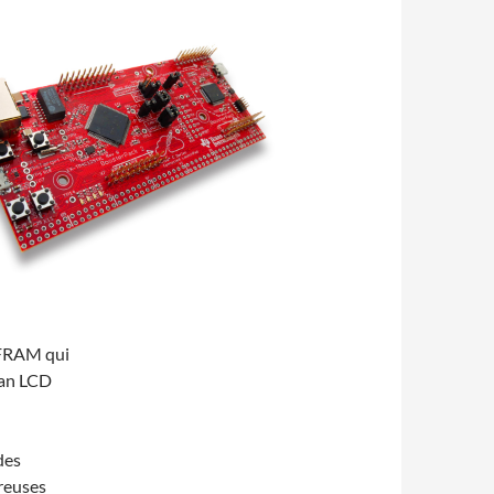
FRAM qui
ran LCD
des
reuses