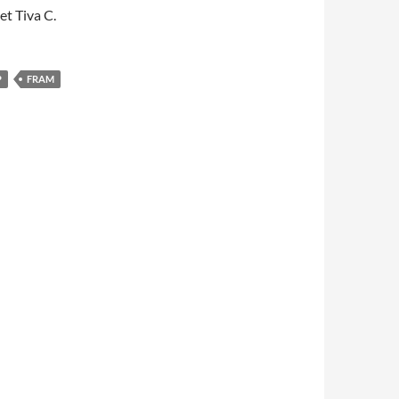
t Tiva C.
P
FRAM