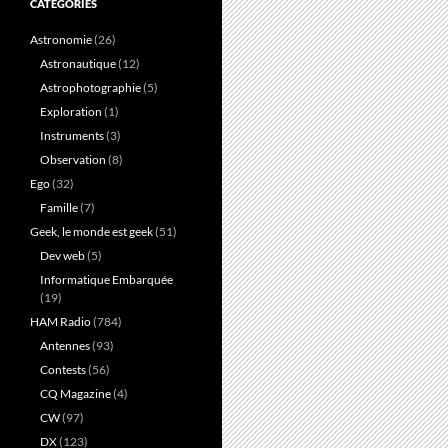
CATÉGORIES
Astronomie
(26)
Astronautique
(12)
Astrophotographie
(5)
Exploration
(1)
Instruments
(3)
Observation
(8)
Ego
(32)
Famille
(7)
Geek, le monde est geek
(51)
Dev web
(5)
Informatique Embarquée
(19)
HAM Radio
(784)
Antennes
(93)
Contests
(56)
CQ Magazine
(4)
CW
(97)
DX
(123)