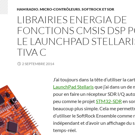
HAM RADIO
,
MICRO-CONTRÔLEURS
,
SOFTROCK ET SDR
LIBRAIRIES ENERGIA DE
FONCTIONS CMSIS DSP 
LE LAUNCHPAD STELLARI
TIVA C
2 SEPTEMBRE 2014
J’ai toujours dans la tête d’utiliser la car
LaunchPad Stellaris
que j’ai dans un de 
pour en faire un récepteur SDR I/Q au
peu comme le projet
STM32-SDR
en so
beaucoup plus simple. Cela me permettr
d’utiliser le SoftRock Ensemble comme 
indépendant et d’avoir un affichage du 
temps-réel.