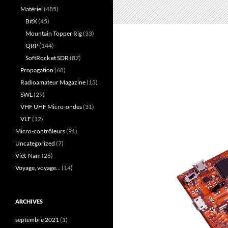
Matériel
(485)
BitX
(45)
Mountain Topper Rig
(33)
QRP
(144)
SoftRock et SDR
(87)
Propagation
(68)
Radioamateur Magazine
(13)
SWL
(29)
VHF UHF Micro-ondes
(31)
VLF
(12)
Micro-contrôleurs
(91)
Uncategorized
(7)
Viêt-Nam
(26)
Voyage, voyage…
(14)
ARCHIVES
septembre 2021
(1)