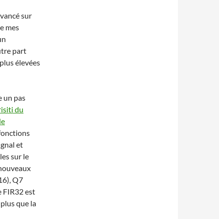
 avancé sur
 de mes
un
tre part
 plus élevées
e un pas
isiti du
de
 fonctions
gnal et
les sur le
 nouveaux
t16), Q7
e FIR32 est
 plus que la