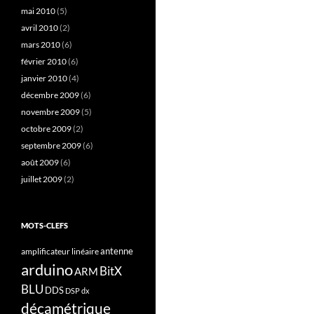
mai 2010
(5)
avril 2010
(2)
mars 2010
(6)
février 2010
(6)
janvier 2010
(4)
décembre 2009
(6)
novembre 2009
(5)
octobre 2009
(2)
septembre 2009
(6)
août 2009
(6)
juillet 2009
(2)
MOTS-CLEFS
antenne
amplificateur linéaire
arduino
BitX
ARM
BLU
DDS
DSP
dx
décamétrique