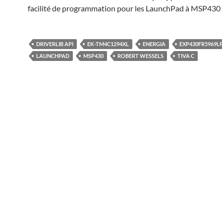
facilité de programmation pour les LaunchPad à MSP430 e
DRIVERLIB API
EK-TM4C1294XL
ENERGIA
EXP430FR5969L
LAUNCHPAD
MSP430
ROBERT WESSELS
TIVA C