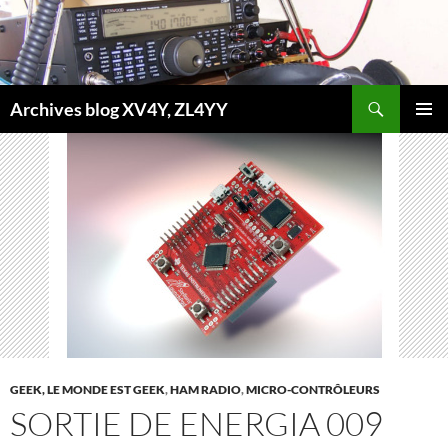
Aller
au
contenu
Recherche
Archives blog XV4Y, ZL4YY
MENU
PRINCI
GEEK, LE MONDE EST GEEK
,
HAM RADIO
,
MICRO-CONTRÔLEURS
SORTIE DE ENERGIA 009