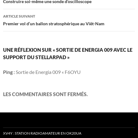
des
Construire soi-même une sonde d’oscilloscope
articles
ARTICLE SUIVANT
Premier vol d’un ballon stratosphérique au Viêt-Nam
UNE RÉFLEXION SUR « SORTIE DE ENERGIA 009 AVEC LE
SUPPORT DU STELLARPAD »
Ping :
Sortie de Energia 009 « F6OYU
LES COMMENTAIRES SONT FERMÉS.
XV4Y : STATION RADIOAMATEUR EN OK20UA