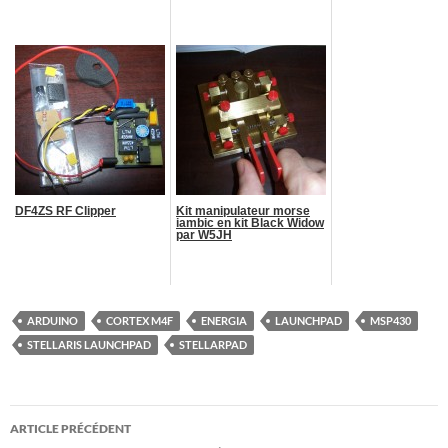
DF4ZS RF Clipper
Kit manipulateur morse
iambic en kit Black Widow
par W5JH
ARDUINO
CORTEX M4F
ENERGIA
LAUNCHPAD
MSP430
STELLARIS LAUNCHPAD
STELLARPAD
Navigation
ARTICLE PRÉCÉDENT