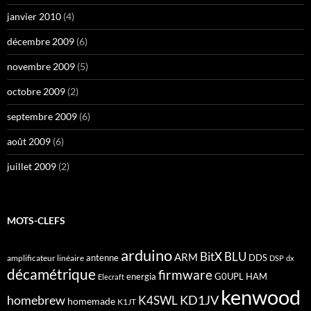
janvier 2010
(4)
décembre 2009
(6)
novembre 2009
(5)
octobre 2009
(2)
septembre 2009
(6)
août 2009
(6)
juillet 2009
(2)
MOTS-CLEFS
arduino
BitX
BLU
ARM
antenne
DDS
amplificateur linéaire
DSP
dx
décamétrique
firmware
energia
G0UPL
HAM
Elecraft
kenwood
homebrew
KD1JV
K4SWL
homemade
K1JT