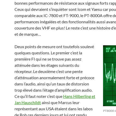
bonnes performances de résistance aux signaux forts rap
Ceux qui devraient s’inquiéter sont Icom et Yaesu car pou
comparable aux IC-7800 et FT-9000, le PT-8000A offre d
performances inégalées et des fonctionnalités aussi avanc
couverture des VHF en plus! Le reste c’est une histoire d’
et de marque…
Deux points de mesure ont toutefois soulevé
quelques questions. Le premier c’est la
première FI qui ne se trouve pas assez
atténuée dans les étages suivants du
récepteur. Le deuxième c’est une pente
d’atténuation anormalement forte et précoce
dans l’audio, ainsi qu’un taux de distorsion
trop élevé dans l’étage d’amplification audio.
Ce qu’il faut noter c’est que
Hans Hilberling et
Jan Hauschildt
ainsi que Marcus leur
représentant aux USA étaient dans les labos
PT8000-A 
de Rob ces derniers jours et lui ont rendu