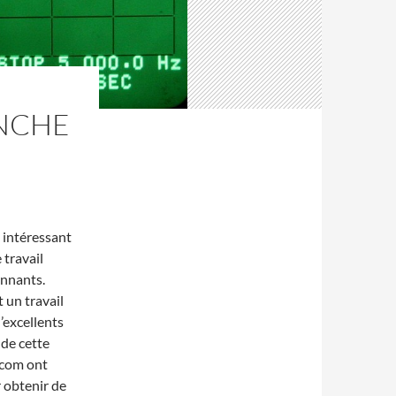
ANCHE
s intéressant
e travail
onnants.
 un travail
d’excellents
 de cette
Icom ont
 obtenir de