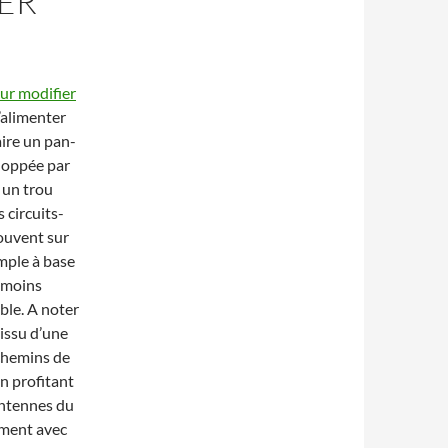
ER
our modifier
’alimenter
ire un pan-
eloppée par
 un trou
s circuits-
rouvent sur
mple à base
, moins
ble. A noter
 issu d’une
 chemins de
n profitant
antennes du
ement avec