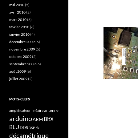
mai 2010
(5)
avril 2010
(2)
mars 2010
(6)
février 2010
(6)
janvier 2010
(4)
décembre 2009
(6)
novembre 2009
(5)
octobre 2009
(2)
septembre 2009
(6)
août 2009
(6)
juillet 2009
(2)
MOTS-CLEFS
antenne
amplificateur linéaire
arduino
BitX
ARM
BLU
DDS
DSP
dx
décamétrique