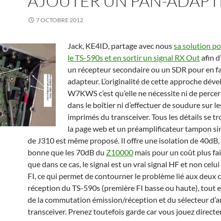
AJOUTER UN PAN-ADAPT
7 OCTOBRE 2012
Jack, KE4ID, partage avec nous
sa solution p
le TS-590s et en sortir un signal RX Out
afin d
un récepteur secondaire ou un SDR pour en fa
adapteur. L’originalité de cette approche dév
W7KWS c’est qu’elle ne nécessite ni de percer
dans le boîtier ni d’effectuer de soudure sur le
imprimés du transceiver. Tous les détails se t
la page web et un préamplificateur tampon si
de J310 est même proposé. Il offre une isolation de 40dB
bonne que les 70dB du
Z10000
mais pour un coût plus fai
que dans ce cas, le signal est un vrai signal HF et non celui
FI, ce qui permet de contourner le problème lié aux deux
réception du TS-590s (première FI basse ou haute), tout e
de la commutation émission/réception et du sélecteur d’
transceiver. Prenez toutefois garde car vous jouez direct