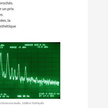
prochés.
r un prix
es
ées, la
esthétique
Distorsion Audio, 10dB et 500Hz/div