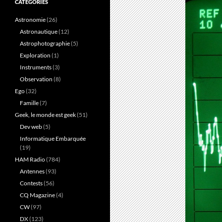
CATÉGORIES
Astronomie
(26)
Astronautique
(12)
Astrophotographie
(5)
Exploration
(1)
Instruments
(3)
Observation
(8)
Ego
(32)
Famille
(7)
Geek, le monde est geek
(51)
Dev web
(5)
Informatique Embarquée
(19)
HAM Radio
(784)
Antennes
(93)
Contests
(56)
CQ Magazine
(4)
CW
(97)
DX
(123)