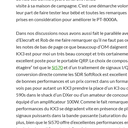
visite à sa maison de campagne. C’est une démarche volon
leur part de faire tester leur bébé et toutes les remarques
prises en considération pour améliorer le PT-8000A.
Dans nos discussions nous avons aussi fait le parallèle av
d’Elecraft et Rob de me faire remarquer qu’il ne faut pas ou
les notes de bas de page ce que beaucoup d’OM daignent d
KX3 est pour moi un très beau concept et très certainem
excellent poste pour le portable QRP. Le choix de compos
étagère” tel que le
Si570
et d’un traitement de signaux I/
conversion directe comme les SDR SoftRock est excellent
de bonnes performances et un prix correct dans un format 
vois pas pour autant un KX3 prendre la place d’un K3 ou 
590s dans le shack d’un DXer ou d’un amateur de concou
équipé d’un amplificateur 100W. Comme le fait remarquer
performances du KX3 se dégradent vite en présence de pl
signaux puissants dans la bande-passante (saturation du
plus, bien que le Si570 offre d’excellentes performances 