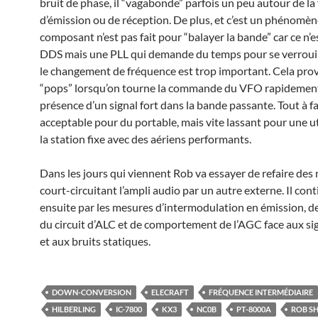
bruit de phase, il “vagabonde” parfois un peu autour de l
d’émission ou de réception. De plus, et c’est un phénomèn
composant n’est pas fait pour “balayer la bande” car ce n’e
DDS mais une PLL qui demande du temps pour se verroui
le changement de fréquence est trop important. Cela pro
“pops” lorsqu’on tourne la commande du VFO rapidemen
présence d’un signal fort dans la bande passante. Tout à fa
acceptable pour du portable, mais vite lassant pour une ut
la station fixe avec des aériens performants.
Dans les jours qui viennent Rob va essayer de refaire des
court-circuitant l’ampli audio par un autre externe. Il con
ensuite par les mesures d’intermodulation en émission, d
du circuit d’ALC et de comportement de l’AGC face aux si
et aux bruits statiques.
DOWN-CONVERSION
ELECRAFT
FRÉQUENCE INTERMÉDIAIRE
HILBERLING
IC-7800
KX3
NC0B
PT-8000A
ROB S