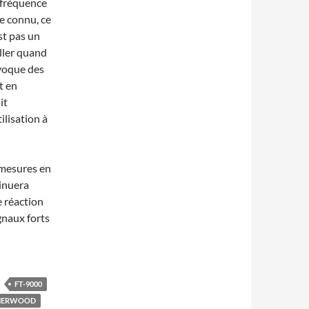
a fréquence
e connu, ce
st pas un
ller quand
voque des
t en
it
ilisation à
 mesures en
tinuera
e réaction
gnaux forts
FT-9000
HERWOOD