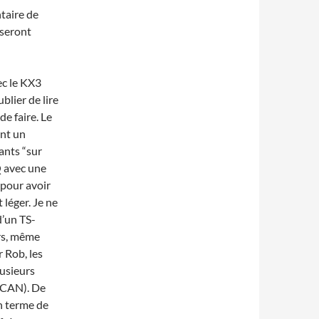
taire de
 seront
ec le KX3
blier de lire
e faire. Le
ent un
ants “sur
Q avec une
 pour avoir
léger. Je ne
d’un TS-
rs, même
 Rob, les
usieurs
 CAN). De
en terme de