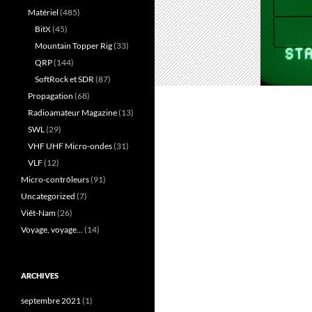
Matériel
(485)
BitX
(45)
Mountain Topper Rig
(33)
QRP
(144)
SoftRock et SDR
(87)
Propagation
(68)
Radioamateur Magazine
(13)
SWL
(29)
VHF UHF Micro-ondes
(31)
VLF
(12)
Micro-contrôleurs
(91)
Uncategorized
(7)
Viêt-Nam
(26)
Voyage, voyage…
(14)
ARCHIVES
septembre 2021
(1)