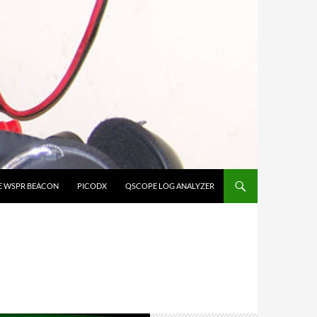
E WSPR BEACON
PICODX
QSCOPE LOG ANALYZER