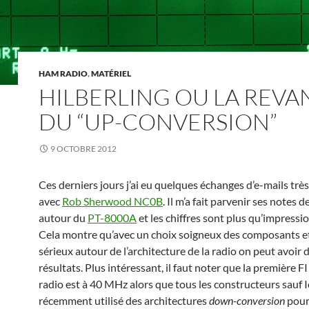
HAM RADIO
,
MATÉRIEL
HILBERLING OU LA REV
DU “UP-CONVERSION”
9 OCTOBRE 2012
Ces derniers jours j’ai eu quelques échanges d’e-mails trè
avec
Rob Sherwood NC0B
. Il m’a fait parvenir ses notes d
autour du
PT-8000A
et les chiffres sont plus qu’impressi
Cela montre qu’avec un choix soigneux des composants et
sérieux autour de l’architecture de la radio on peut avoir 
résultats. Plus intéressant, il faut noter que la première FI
radio est à 40 MHz alors que tous les constructeurs sauf 
récemment utilisé des architectures
down-conversion
pour